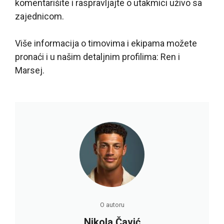
komentarišite i raspravljajte o utakmici uživo sa
zajednicom.
Više informacija o timovima i ekipama možete
pronaći i u našim detaljnim profilima: Ren i
Marsej.
O autoru
Nikola Čavić