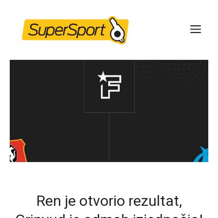
Skip
to
ME
content
Ren je otvorio rezultat,