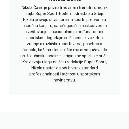
Nikola Čavić je priznati novinar i trenutni urednik
sajta Super Sport. Rođen i odrastao u Srbiji,
Nikola je svoju strast prema sportu pretvorio u
uspešnu karijeru, sa višegodišnjim iskustvom u
izveštavanju o nacionalnim i međunarodnim
sportskim događajima. Poseduje izuzetno
znanje o različitim sportovima, posebno o
fudbalu, košarci i tenisu, što mu omogućava da
pruži dubinske analize i originalne sportske priče.
Kroz svoju ulogu na čelu redakcije Super Sport,
Nikola nastoji da održi visok standard
profesionalnosti i tačnosti u sportskom
novinarstvu.