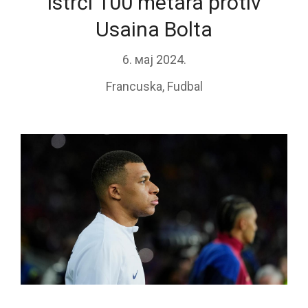
istrči 100 metara protiv
Usaina Bolta
6. мај 2024.
Francuska
,
Fudbal