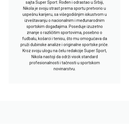
sajta Super Sport. Rođen i odrastao u Srbiji,
Nikola je svoju strast prema sportu pretvorio u
uspešnu karijeru, sa višegodišnjim iskustvom u
izveštavanju o nacionalnim i međunarodnim
sportskim događajima. Poseduje izuzetno
znanje o različitim sportovima, posebno o
fudbalu, košarci i tenisu, što mu omogućava da
pruži dubinske analize i originalne sportske priče.
Kroz svoju ulogu na čelu redakcije Super Sport,
Nikola nastoji da održi visok standard
profesionalnosti i tačnosti u sportskom
novinarstvu.