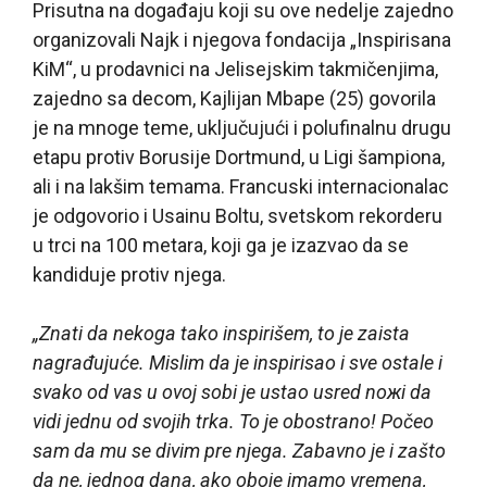
Prisutna na događaju koji su ove nedelje zajedno
organizovali Najk i njegova fondacija „Inspirisana
KiM“, u prodavnici na Jelisejskim takmičenjima,
zajedno sa decom, Kajlijan Mbape (25) govorila
je na mnoge teme, uključujući i polufinalnu drugu
etapu protiv Borusije Dortmund, u Ligi šampiona,
ali i na lakšim temama. Francuski internacionalac
je odgovorio i Usainu Boltu, svetskom rekorderu
u trci na 100 metara, koji ga je izazvao da se
kandiduje protiv njega.
„Znati da nekoga tako inspirišem, to je zaista
nagrađujuće. Mislim da je inspirisao i sve ostale i
svako od vas u ovoj sobi je ustao usred noжi da
vidi jednu od svojih trka. To je obostrano! Počeo
sam da mu se divim pre njega. Zabavno je i zašto
da ne, jednog dana, ako oboje imamo vremena,