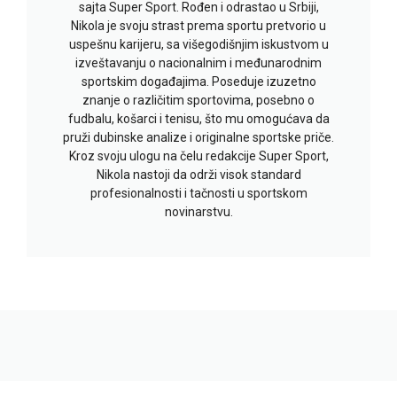
sajta Super Sport. Rođen i odrastao u Srbiji,
Nikola je svoju strast prema sportu pretvorio u
uspešnu karijeru, sa višegodišnjim iskustvom u
izveštavanju o nacionalnim i međunarodnim
sportskim događajima. Poseduje izuzetno
znanje o različitim sportovima, posebno o
fudbalu, košarci i tenisu, što mu omogućava da
pruži dubinske analize i originalne sportske priče.
Kroz svoju ulogu na čelu redakcije Super Sport,
Nikola nastoji da održi visok standard
profesionalnosti i tačnosti u sportskom
novinarstvu.