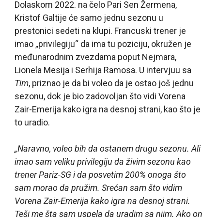
Dolaskom 2022. na čelo Pari Sen Žermena,
Kristof Galtije će samo jednu sezonu u
prestonici sedeti na klupi. Francuski trener je
imao „privilegiju“ da ima tu poziciju, okružen je
međunarodnim zvezdama poput Nejmara,
Lionela Mesija i Serhija Ramosa. U intervjuu sa
Tim
, priznao je da bi voleo da je ostao još jednu
sezonu, dok je bio zadovoljan što vidi Vorena
Zair-Emerija kako igra na desnoj strani, kao što je
to uradio.
„Naravno, voleo bih da ostanem drugu sezonu. Ali
imao sam veliku privilegiju da živim sezonu kao
trener Pariz-SG i da posvetim 200% onoga što
sam morao da pružim. Srećan sam što vidim
Vorena Zair-Emerija kako igra na desnoj strani.
Teši me šta sam uspela da uradim sa njim. Ako on