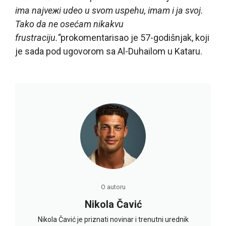
ima najveжi udeo u svom uspehu, imam i ja svoj.
Tako da ne osećam nikakvu
frustraciju.“
prokomentarisao je 57-godišnjak, koji
je sada pod ugovorom sa Al-Duhailom u Kataru.
O autoru
Nikola Čavić
Nikola Čavić je priznati novinar i trenutni urednik