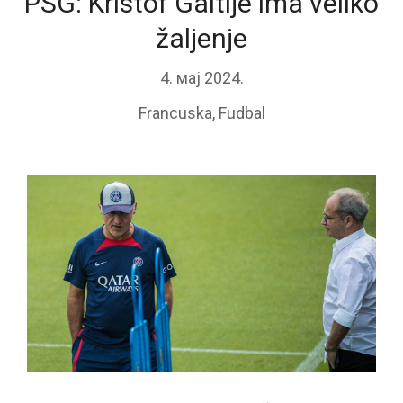
PSG: Kristof Galtije ima veliko
žaljenje
4. мај 2024.
Francuska
,
Fudbal