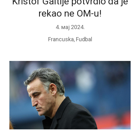
Kristof Galtije potvrdio da je
rekao ne OM-u!
4. мај 2024.
Francuska
,
Fudbal