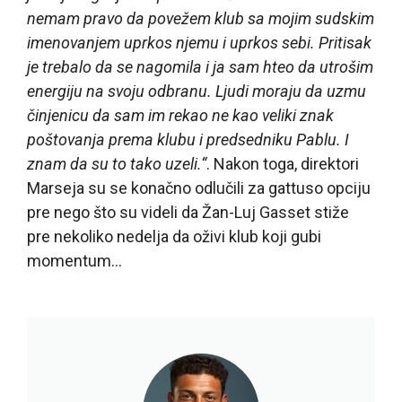
nemam pravo da povežem klub sa mojim sudskim
imenovanjem uprkos njemu i uprkos sebi. Pritisak
je trebalo da se nagomila i ja sam hteo da utrošim
energiju na svoju odbranu. Ljudi moraju da uzmu
činjenicu da sam im rekao ne kao veliki znak
poštovanja prema klubu i predsedniku Pablu. I
znam da su to tako uzeli.“
. Nakon toga, direktori
Marseja su se konačno odlučili za gattuso opciju
pre nego što su videli da Žan-Luj Gasset stiže
pre nekoliko nedelja da oživi klub koji gubi
momentum…