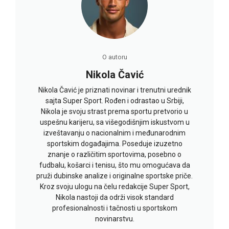
O autoru
Nikola Čavić
Nikola Čavić je priznati novinar i trenutni urednik
sajta Super Sport. Rođen i odrastao u Srbiji,
Nikola je svoju strast prema sportu pretvorio u
uspešnu karijeru, sa višegodišnjim iskustvom u
izveštavanju o nacionalnim i međunarodnim
sportskim događajima. Poseduje izuzetno
znanje o različitim sportovima, posebno o
fudbalu, košarci i tenisu, što mu omogućava da
pruži dubinske analize i originalne sportske priče.
Kroz svoju ulogu na čelu redakcije Super Sport,
Nikola nastoji da održi visok standard
profesionalnosti i tačnosti u sportskom
novinarstvu.