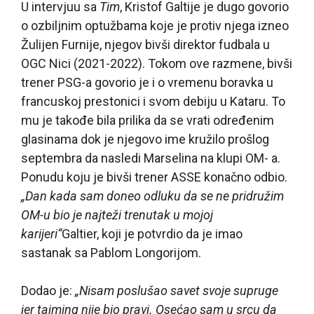
U intervjuu sa
Tim
, Kristof Galtije je dugo govorio
o ozbiljnim optužbama koje je protiv njega izneo
Žulijen Furnije, njegov bivši direktor fudbala u
OGC Nici (2021-2022). Tokom ove razmene, bivši
trener PSG-a govorio je i o vremenu boravka u
francuskoj prestonici i svom debiju u Kataru. To
mu je takođe bila prilika da se vrati određenim
glasinama dok je njegovo ime kružilo prošlog
septembra da nasledi Marselina na klupi OM- a.
Ponudu koju je bivši trener ASSE konačno odbio.
„Dan kada sam doneo odluku da se ne pridružim
OM-u bio je najteži trenutak u mojoj
karijeri“
Galtier, koji je potvrdio da je imao
sastanak sa Pablom Longorijom.
Dodao je:
„Nisam poslušao savet svoje supruge
jer tajming nije bio pravi. Osećao sam u srcu da