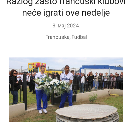
Razlog zašto francuski klubovi
neće igrati ove nedelje
3. мај 2024.
Francuska
,
Fudbal