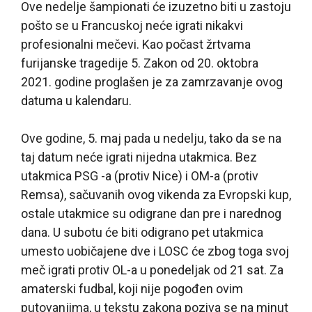
Ove nedelje šampionati će izuzetno biti u zastoju
pošto se u Francuskoj neće igrati nikakvi
profesionalni mečevi. Kao počast žrtvama
furijanske tragedije 5. Zakon od 20. oktobra
2021. godine proglašen je za zamrzavanje ovog
datuma u kalendaru.
Ove godine, 5. maj pada u nedelju, tako da se na
taj datum neće igrati nijedna utakmica. Bez
utakmica PSG -a (protiv Nice) i OM-a (protiv
Remsa), sačuvanih ovog vikenda za Evropski kup,
ostale utakmice su odigrane dan pre i narednog
dana. U subotu će biti odigrano pet utakmica
umesto uobičajene dve i LOSC će zbog toga svoj
meč igrati protiv OL-a u ponedeljak od 21 sat. Za
amaterski fudbal, koji nije pogođen ovim
putovanjima, u tekstu zakona poziva se na minut