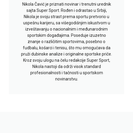
Nikola Čavić je priznati novinar i trenutni urednik
sajta Super Sport. Rođen i odrastao u Srbiji,
Nikola je svoju strast prema sportu pretvorio u
uspešnu karijeru, sa višegodišnjim iskustvom u
izveštavanju o nacionalnim i međunarodnim
sportskim događajima. Poseduje izuzetno
znanje o različitim sportovima, posebno o
fudbalu, košarci i tenisu, što mu omogućava da
pruži dubinske analize i originalne sportske priče.
Kroz svoju ulogu na čelu redakcije Super Sport,
Nikola nastoji da održi visok standard
profesionalnosti i tačnosti u sportskom
novinarstvu.