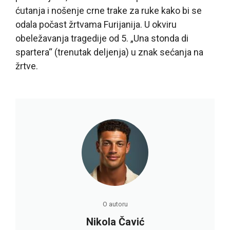
ćutanja i nošenje crne trake za ruke kako bi se
odala počast žrtvama Furijanija. U okviru
obeležavanja tragedije od 5. „Una stonda di
spartera“ (trenutak deljenja) u znak sećanja na
žrtve.
O autoru
Nikola Čavić