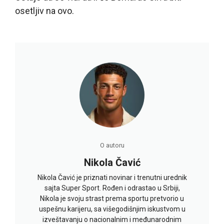
osetljiv na ovo.
O autoru
Nikola Čavić
Nikola Čavić je priznati novinar i trenutni urednik
sajta Super Sport. Rođen i odrastao u Srbiji,
Nikola je svoju strast prema sportu pretvorio u
uspešnu karijeru, sa višegodišnjim iskustvom u
izveštavanju o nacionalnim i međunarodnim