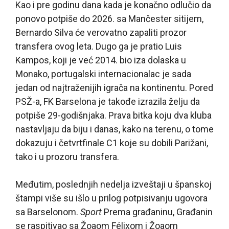
Kao i pre godinu dana kada je konačno odlučio da
ponovo potpiše do 2026. sa Mančester sitijem,
Bernardo Silva će verovatno zapaliti prozor
transfera ovog leta. Dugo ga je pratio Luis
Kampos, koji je već 2014. bio iza dolaska u
Monako, portugalski internacionalac je sada
jedan od najtraženijih igrača na kontinentu. Pored
PSŽ-a, FK Barselona je takođe izrazila želju da
potpiše 29-godišnjaka. Prava bitka koju dva kluba
nastavljaju da biju i danas, kako na terenu, o tome
dokazuju i četvrtfinale C1 koje su dobili Parižani,
tako i u prozoru transfera.
Međutim, poslednjih nedelja izveštaji u španskoj
štampi više su išlo u prilog potpisivanju ugovora
sa Barselonom.
Sport
Prema građaninu, Građanin
se raspitivao sa Žoaom Félixom i Žoaom