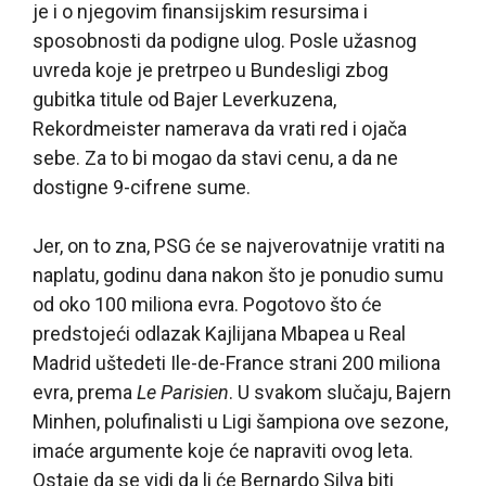
je i o njegovim finansijskim resursima i
sposobnosti da podigne ulog. Posle užasnog
uvreda koje je pretrpeo u Bundesligi zbog
gubitka titule od Bajer Leverkuzena,
Rekordmeister namerava da vrati red i ojača
sebe. Za to bi mogao da stavi cenu, a da ne
dostigne 9-cifrene sume.
Jer, on to zna, PSG će se najverovatnije vratiti na
naplatu, godinu dana nakon što je ponudio sumu
od oko 100 miliona evra. Pogotovo što će
predstojeći odlazak Kajlijana Mbapea u Real
Madrid uštedeti Ile-de-France strani 200 miliona
evra, prema
Le Parisien
. U svakom slučaju, Bajern
Minhen, polufinalisti u Ligi šampiona ove sezone,
imaće argumente koje će napraviti ovog leta.
Ostaje da se vidi da li će Bernardo Silva biti