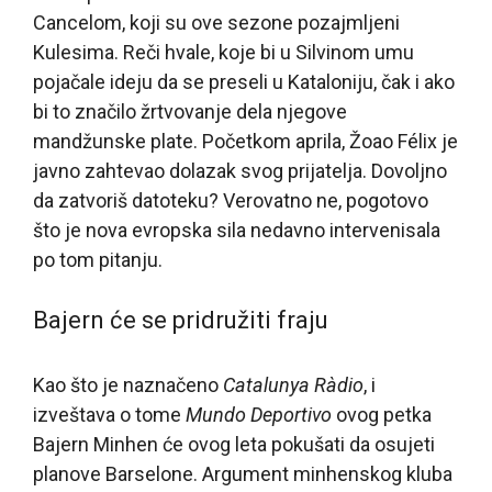
Cancelom, koji su ove sezone pozajmljeni
Kulesima. Reči hvale, koje bi u Silvinom umu
pojačale ideju da se preseli u Kataloniju, čak i ako
bi to značilo žrtvovanje dela njegove
mandžunske plate. Početkom aprila, Žoao Félix je
javno zahtevao dolazak svog prijatelja. Dovoljno
da zatvoriš datoteku? Verovatno ne, pogotovo
što je nova evropska sila nedavno intervenisala
po tom pitanju.
Bajern će se pridružiti fraju
Kao što je naznačeno
Catalunya Ràdio
, i
izveštava o tome
Mundo Deportivo
ovog petka
Bajern Minhen će ovog leta pokušati da osujeti
planove Barselone. Argument minhenskog kluba