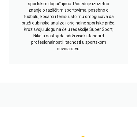
sportskim događajima. Poseduje izuzetno
znanje o različitim sportovima, posebno o
fudbalu, košarci i tenisu, što mu omogućava da
pruži dubinske analize i originalne sportske priče.
Kroz svoju ulogu na čelu redakcije Super Sport,
Nikola nastoji da održi visok standard
profesionalnosti i tačnosti u sportskom
novinarstvu.