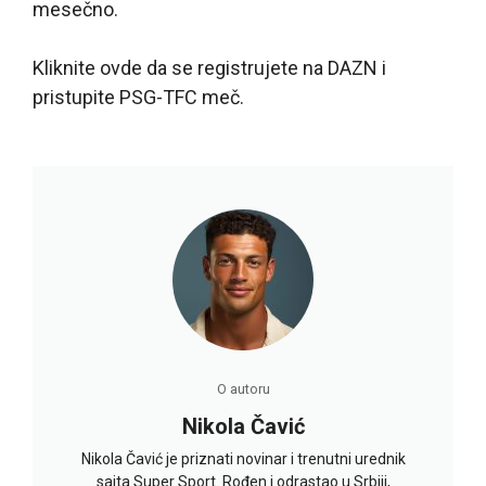
mesečno.
Kliknite ovde da se registrujete na DAZN i
pristupite PSG-TFC meč.
O autoru
Nikola Čavić
Nikola Čavić je priznati novinar i trenutni urednik
sajta Super Sport. Rođen i odrastao u Srbiji,