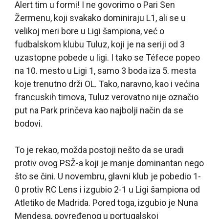
Alert tim u formi! I ne govorimo o Pari Sen
Žermenu, koji svakako dominiraju L1, ali se u
velikoj meri bore u Ligi šampiona, već o
fudbalskom klubu Tuluz, koji je na seriji od 3
uzastopne pobede u ligi. I tako se Téfece popeo
na 10. mesto u Ligi 1, samo 3 boda iza 5. mesta
koje trenutno drži OL. Tako, naravno, kao i većina
francuskih timova, Tuluz verovatno nije označio
put na Park prinčeva kao najbolji način da se
bodovi.
To je rekao, možda postoji nešto da se uradi
protiv ovog PSŽ-a koji je manje dominantan nego
što se čini. U novembru, glavni klub je pobedio 1-
0 protiv RC Lens i izgubio 2-1 u Ligi šampiona od
Atletiko de Madrida. Pored toga, izgubio je Nuna
Mendesa, povređenog u portugalskoj