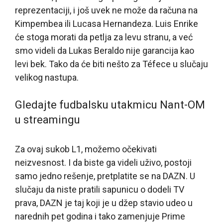
reprezentaciji, i još uvek ne može da računa na
Kimpembea ili Lucasa Hernandeza. Luis Enrike
će stoga morati da petlja za levu stranu, a već
smo videli da Lukas Beraldo nije garancija kao
levi bek. Tako da će biti nešto za Téfece u slučaju
velikog nastupa.
Gledajte fudbalsku utakmicu Nant-OM
u streamingu
Za ovaj sukob L1, možemo očekivati
neizvesnost. I da biste ga videli uživo, postoji
samo jedno rešenje, pretplatite se na DAZN. U
slučaju da niste pratili sapunicu o dodeli TV
prava, DAZN je taj koji je u džep stavio udeo u
narednih pet godina i tako zamenjuje Prime