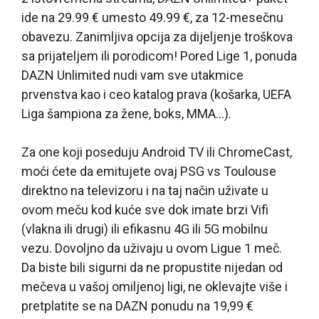
ide na 29.99 € umesto 49.99 €, za 12-mesečnu
obavezu. Zanimljiva opcija za dijeljenje troškova
sa prijateljem ili porodicom! Pored Lige 1, ponuda
DAZN Unlimited nudi vam sve utakmice
prvenstva kao i ceo katalog prava (košarka, UEFA
Liga šampiona za žene, boks, MMA…).
Za one koji poseduju Android TV ili ChromeCast,
moći ćete da emitujete ovaj PSG vs Toulouse
direktno na televizoru i na taj način uživate u
ovom meču kod kuće sve dok imate brzi Vifi
(vlakna ili drugi) ili efikasnu 4G ili 5G mobilnu
vezu. Dovoljno da uživaju u ovom Ligue 1 meč.
Da biste bili sigurni da ne propustite nijedan od
mečeva u vašoj omiljenoj ligi, ne oklevajte više i
pretplatite se na DAZN ponudu na 19,99 €