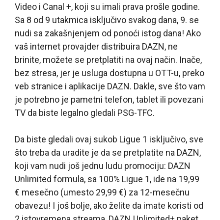
Video i Canal +, koji su imali prava prošle godine.
Sa 8 od 9 utakmica isključivo svakog dana, 9. se
nudi sa zakašnjenjem od ponoći istog dana! Ako
vaš internet provajder distribuira DAZN, ne
brinite, možete se pretplatiti na ovaj način. Inače,
bez stresa, jer je usluga dostupna u OTT-u, preko
veb stranice i aplikacije DAZN. Dakle, sve što vam
je potrebno je pametni telefon, tablet ili povezani
TV da biste legalno gledali PSG-TFC.
Da biste gledali ovaj sukob Ligue 1 isključivo, sve
što treba da uradite je da se pretplatite na DAZN,
koji vam nudi još jednu ludu promociju: DAZN
Unlimited formula, sa 100% Ligue 1, ide na 19,99
€ mesečno (umesto 29,99 €) za 12-mesečnu
obavezu! I još bolje, ako želite da imate koristi od
2 istovremena streama, DAZN Unlimited+ paket