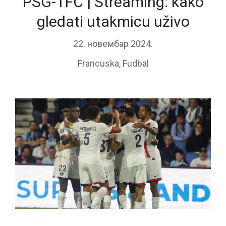
PSG-TFC | Streaming: kako
gledati utakmicu uživo
22. новембар 2024.
Francuska
,
Fudbal