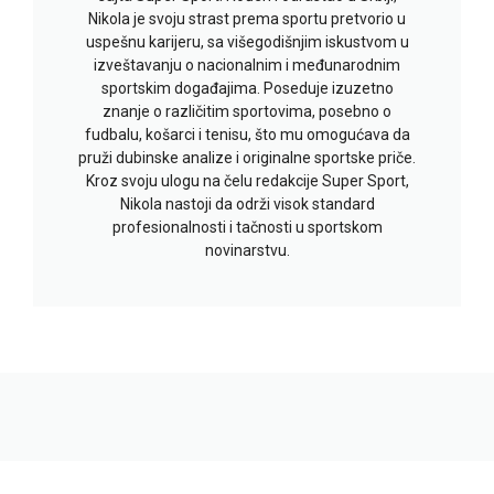
Nikola je svoju strast prema sportu pretvorio u
uspešnu karijeru, sa višegodišnjim iskustvom u
izveštavanju o nacionalnim i međunarodnim
sportskim događajima. Poseduje izuzetno
znanje o različitim sportovima, posebno o
fudbalu, košarci i tenisu, što mu omogućava da
pruži dubinske analize i originalne sportske priče.
Kroz svoju ulogu na čelu redakcije Super Sport,
Nikola nastoji da održi visok standard
profesionalnosti i tačnosti u sportskom
novinarstvu.