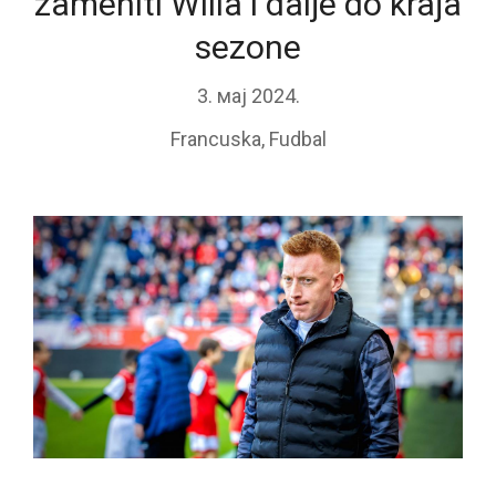
zameniti Willa i dalje do kraja
sezone
3. мај 2024.
Francuska
,
Fudbal