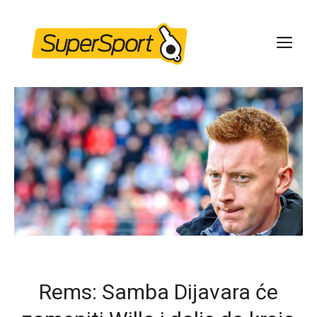
Skip
to
ME
content
Rems: Samba Dijavara će