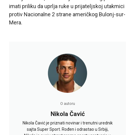
imati priliku da uprlja ruke u prijateljskoj utakmici
protiv Nacionalne 2 strane američkog Bulonj-sur-
Mera.
O autoru
Nikola Čavić
Nikola Čavić je priznati novinar i trenutni urednik
sajta Super Sport. Rođen i odrastao u Srbiji,