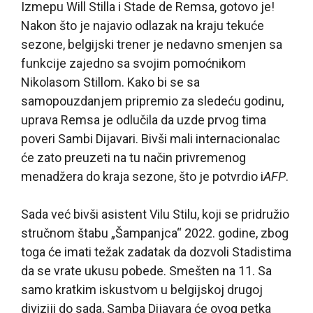
Izmeрu Will Stilla i Stade de Remsa, gotovo je!
Nakon što je najavio odlazak na kraju tekuće
sezone, belgijski trener je nedavno smenjen sa
funkcije zajedno sa svojim pomoćnikom
Nikolasom Stillom. Kako bi se sa
samopouzdanjem pripremio za sledeću godinu,
uprava Remsa je odlučila da uzde prvog tima
poveri Sambi Dijavari. Bivši mali internacionalac
će zato preuzeti na tu način privremenog
menadžera do kraja sezone, što je potvrdio i
AFP
.
Sada već bivši asistent Vilu Stilu, koji se pridružio
stručnom štabu „Šampanjca“ 2022. godine, zbog
toga će imati težak zadatak da dozvoli Stadistima
da se vrate ukusu pobede. Smešten na 11. Sa
samo kratkim iskustvom u belgijskoj drugoj
diviziji do sada, Samba Dijavara će ovog petka