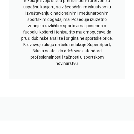
Nikola je svoju strast prema sportu pretvorio u
uspešnu karijeru, sa višegodišnjim iskustvom u
izveštavanju o nacionalnim i međunarodnim
sportskim događajima. Poseduje izuzetno
znanje o različitim sportovima, posebno o
fudbalu, košarci i tenisu, što mu omogućava da
pruži dubinske analize i originalne sportske priče.
Kroz svoju ulogu na čelu redakcije Super Sport,
Nikola nastoji da održi visok standard
profesionalnosti i tačnosti u sportskom
novinarstvu.