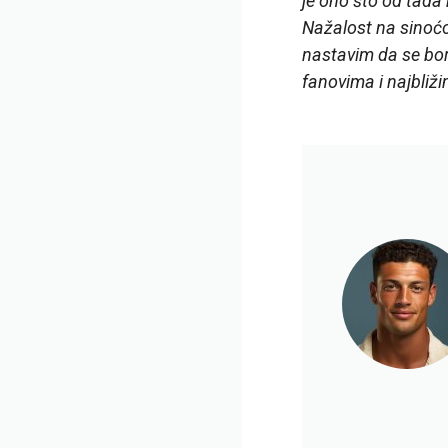
je ono što od tada
Nažalost na sinoćo
nastavim da se bor
fanovima i najbliži