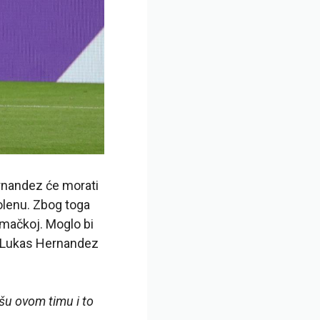
ernandez će morati
olenu. Zbog toga
emačkoj. Moglo bi
ni Lukas Hernandez
šu ovom timu i to