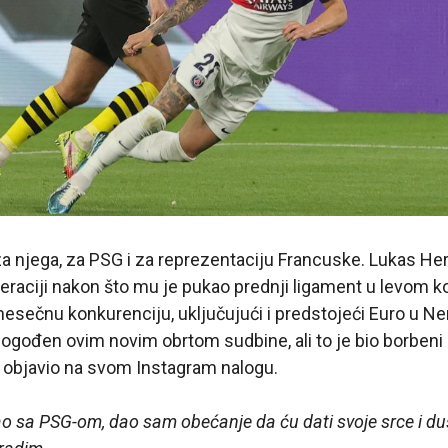
za njega, za PSG i za reprezentaciju Francuske. Lukas H
raciji nakon što mu je pukao prednji ligament u levom k
mesečnu konkurenciju, uključujući i predstojeći Euro u N
 pogođen ovim novim obrtom sudbine, ali to je bio borbe
u objavio na svom Instagram nalogu.
 sa PSG-om, dao sam obećanje da ću dati svoje srce i du