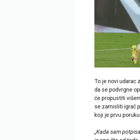
To je novi udarac 
da se podvrgne ope
će propustiti više
se zamisliti igrač
koji je prvu poruk
„Kada sam potpisao