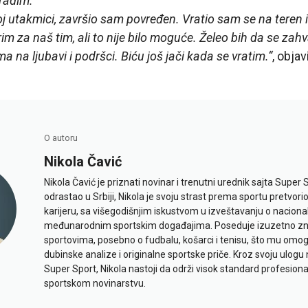
 radim.
j utakmici, završio sam povređen. Vratio sam se na teren
im za naš tim, ali to nije bilo moguće. Želeo bih da se za
ma na ljubavi i podršci. Biću još jači kada se vratim.“
, objav
O autoru
Nikola Čavić
Nikola Čavić je priznati novinar i trenutni urednik sajta Super 
odrastao u Srbiji, Nikola je svoju strast prema sportu pretvor
karijeru, sa višegodišnjim iskustvom u izveštavanju o naciona
međunarodnim sportskim događajima. Poseduje izuzetno znan
sportovima, posebno o fudbalu, košarci i tenisu, što mu omo
dubinske analize i originalne sportske priče. Kroz svoju ulogu 
Super Sport, Nikola nastoji da održi visok standard profesional
sportskom novinarstvu.