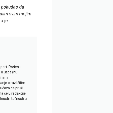
 i pokušao da
hvalim svim mojim
io je.
Sport. Rođen i
io u uspešnu
lnim i
je o različitim
gućava da pruži
na čelu redakcije
nosti i tačnosti u