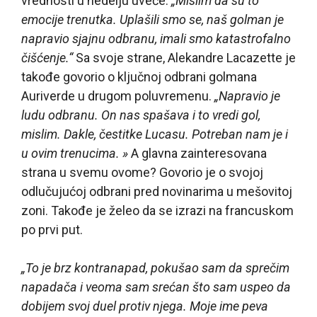
vrednosti u nedelju uveče.
„Mislim da su to
emocije trenutka. Uplašili smo se, naš golman je
napravio sjajnu odbranu, imali smo katastrofalno
čišćenje.“
Sa svoje strane, Alekandre Lacazette je
takođe govorio o ključnoj odbrani golmana
Auriverde u drugom poluvremenu.
„Napravio je
ludu odbranu. On nas spašava i to vredi gol,
mislim. Dakle, čestitke Lucasu. Potreban nam je i
u ovim trenucima. »
A glavna zainteresovana
strana u svemu ovome? Govorio je o svojoj
odlučujućoj odbrani pred novinarima u mešovitoj
zoni. Takođe je želeo da se izrazi na francuskom
po prvi put.
„To je brz kontranapad, pokušao sam da sprečim
napadača i veoma sam srećan što sam uspeo da
dobijem svoj duel protiv njega. Moje ime peva