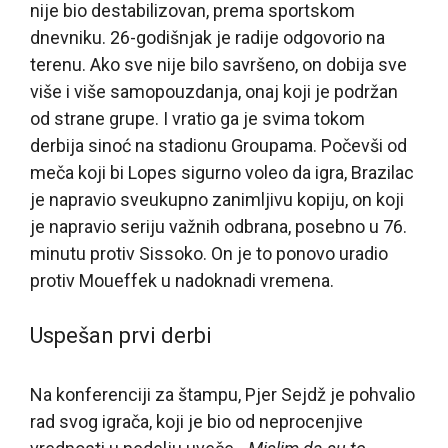
nije bio destabilizovan, prema sportskom
dnevniku. 26-godišnjak je radije odgovorio na
terenu. Ako sve nije bilo savršeno, on dobija sve
više i više samopouzdanja, onaj koji je podržan
od strane grupe. I vratio ga je svima tokom
derbija sinoć na stadionu Groupama. Počevši od
meča koji bi Lopes sigurno voleo da igra, Brazilac
je napravio sveukupno zanimljivu kopiju, on koji
je napravio seriju važnih odbrana, posebno u 76.
minutu protiv Sissoko. On je to ponovo uradio
protiv Moueffek u nadoknadi vremena.
Uspešan prvi derbi
Na konferenciji za štampu, Pjer Sejdž je pohvalio
rad svog igrača, koji je bio od neprocenjive