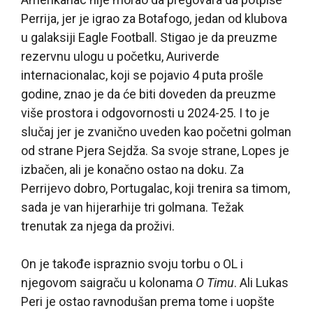
Perrija, jer je igrao za Botafogo, jedan od klubova
u galaksiji Eagle Football. Stigao je da preuzme
rezervnu ulogu u početku, Auriverde
internacionalac, koji se pojavio 4 puta prošle
godine, znao je da će biti doveden da preuzme
više prostora i odgovornosti u 2024-25. I to je
slučaj jer je zvanično uveden kao početni golman
od strane Pjera Sejdža. Sa svoje strane, Lopes je
izbačen, ali je konačno ostao na doku. Za
Perrijevo dobro, Portugalac, koji trenira sa timom,
sada je van hijerarhije tri golmana. Težak
trenutak za njega da proživi.
On je takođe ispraznio svoju torbu o OL i
njegovom saigraču u kolonama
O Timu
. Ali Lukas
Peri je ostao ravnodušan prema tome i uopšte