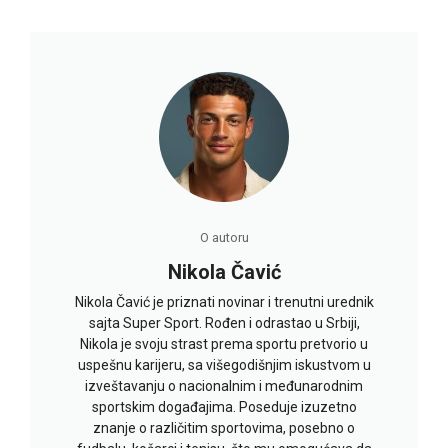
O autoru
Nikola Čavić
Nikola Čavić je priznati novinar i trenutni urednik
sajta Super Sport. Rođen i odrastao u Srbiji,
Nikola je svoju strast prema sportu pretvorio u
uspešnu karijeru, sa višegodišnjim iskustvom u
izveštavanju o nacionalnim i međunarodnim
sportskim događajima. Poseduje izuzetno
znanje o različitim sportovima, posebno o