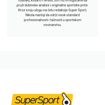
fudbalu, košarci i tenisu, što mu omogućava da
pruži dubinske analize i originalne sportske priče.
Kroz svoju ulogu na čelu redakcije Super Sport,
Nikola nastoji da održi visok standard
profesionalnosti i tačnosti u sportskom
novinarstvu.