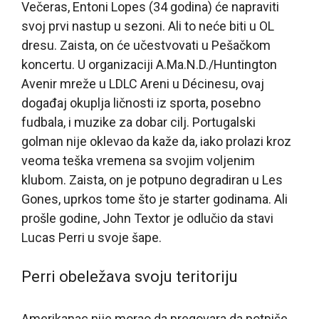
Večeras, Entoni Lopes (34 godina) će napraviti
svoj prvi nastup u sezoni. Ali to neće biti u OL
dresu. Zaista, on će učestvovati u Pešačkom
koncertu. U organizaciji A.Ma.N.D./Huntington
Avenir mreže u LDLC Areni u Décinesu, ovaj
događaj okuplja ličnosti iz sporta, posebno
fudbala, i muzike za dobar cilj. Portugalski
golman nije oklevao da kaže da, iako prolazi kroz
veoma teška vremena sa svojim voljenim
klubom. Zaista, on je potpuno degradiran u Les
Gones, uprkos tome što je starter godinama. Ali
prošle godine, John Textor je odlučio da stavi
Lucas Perri u svoje šape.
Perri obeležava svoju teritoriju
Amerikanac nije morao da pregovara da potpiše