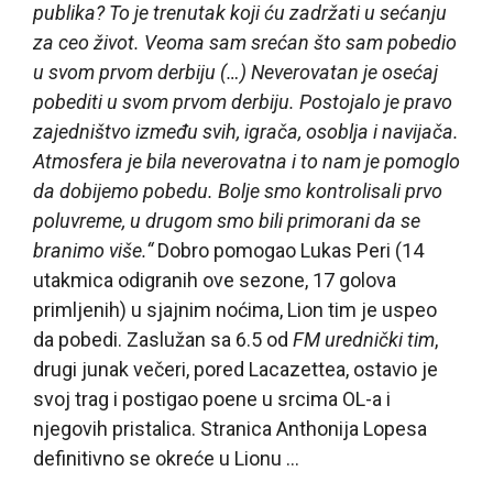
publika? To je trenutak koji ću zadržati u sećanju
za ceo život. Veoma sam srećan što sam pobedio
u svom prvom derbiju (…) Neverovatan je osećaj
pobediti u svom prvom derbiju. Postojalo je pravo
zajedništvo između svih, igrača, osoblja i navijača.
Atmosfera je bila neverovatna i to nam je pomoglo
da dobijemo pobedu. Bolje smo kontrolisali prvo
poluvreme, u drugom smo bili primorani da se
branimo više.“
Dobro pomogao Lukas Peri (14
utakmica odigranih ove sezone, 17 golova
primljenih) u sjajnim noćima, Lion tim je uspeo
da pobedi. Zaslužan sa 6.5 od
FM urednički tim
,
drugi junak večeri, pored Lacazettea, ostavio je
svoj trag i postigao poene u srcima OL-a i
njegovih pristalica. Stranica Anthonija Lopesa
definitivno se okreće u Lionu …