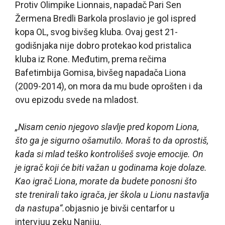
Protiv Olimpike Lionnais, napadač Pari Sen
Žermena Bredli Barkola proslavio je gol ispred
kopa OL, svog bivšeg kluba. Ovaj gest 21-
godišnjaka nije dobro protekao kod pristalica
kluba iz Rone. Međutim, prema rečima
Bafetimbija Gomisa, bivšeg napadača Liona
(2009-2014), on mora da mu bude oprošten i da
ovu epizodu svede na mladost.
„Nisam cenio njegovo slavlje pred kopom Liona,
što ga je sigurno ošamutilo. Moraš to da oprostiš,
kada si mlad teško kontrolišeš svoje emocije. On
je igrač koji će biti važan u godinama koje dolaze.
Kao igrač Liona, morate da budete ponosni što
ste trenirali tako igrača, jer škola u Lionu nastavlja
da nastupa“.
objasnio je bivši centarfor u
intervjuu zeku Naniju.