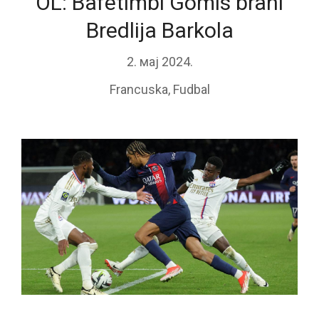
OL: Bafétimbi Gomis brani
Bredlija Barkola
2. мај 2024.
Francuska
,
Fudbal