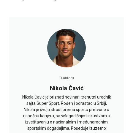
O autoru
Nikola Čavić
Nikola Čavić je priznati novinar i trenutni urednik
sajta Super Sport. Rođen i odrastao u Srbiji,
Nikola je svoju strast prema sportu pretvorio u
uspešnu karijeru, sa višegodišnjim iskustvom u
izveštavanju o nacionalnim i međunarodnim
sportskim događajima. Poseduje izuzetno