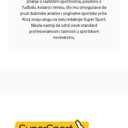
znanje o različitim sportovima, posebno o
fudbalu, košarci i tenisu, što mu omogućava da
pruži dubinske analize i originalne sportske priče.
Kroz svoju ulogu na čelu redakcije Super Sport,
Nikola nastoji da održi visok standard
profesionalnosti i tačnosti u sportskom
novinarstvu.