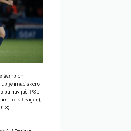
je šampion
 klub je imao skoro
a su navijači PSG
Champions League),
2013)