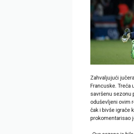
Zahvaljujući juče
Francuske. Treća uz
savršenu sezonu po
oduševljeni ovim 
čak i bivše igrače
prokomentarisao j