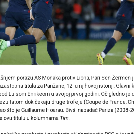
rašnjem porazu AS Monaka protiv Liona, Pari Sen Žermen 
astopna titula za Parižane, 12. u njihovoj istoriji. Glavni
d Luisom Enrikeom u svojoj prvoj godini. Očigledno je d
rezultatom dok čekaju druge trofeje (Coupe de France, 
 kao što je Guillaume Hoarau. Bivši napadač Pariza (2008-
e ovu titulu u kolumnama
Tim
.