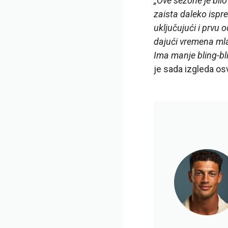
„Ove sezone je bilo
zaista daleko ispr
uključujući i prvu 
dajući vremena mla
Ima manje bling-bl
je sada izgleda osv