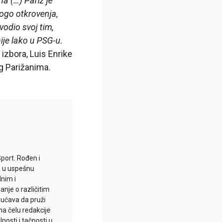
na (…) Pariz je
ogo otkrovenja,
vodio svoj tim,
ije lako u PSG-u.
 izbora, Luis Enrike
ag Parižanima.
Sport. Rođen i
io u uspešnu
lnim i
je o različitim
gućava da pruži
na čelu redakcije
nosti i tačnosti u