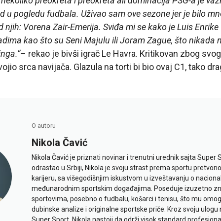
 nekoliko preokreta i preokreta ali dominacija PSG-a je važ
ed u pogledu fudbala. Uživao sam ove sezone jer je bilo mn
od njih: Vorena Zair-Emerija. Sviđa mi se kako je Luis Enrike 
dima kao što su Seni Majulu ili Joram Zague, što nikada n
inga.“
– rekao je bivši igrač Le Havra. Kritikovan zbog svog
ojio srca navijača. Glazula na torti bi bio ovaj C1, tako dr
O autoru
Nikola Čavić
Nikola Čavić je priznati novinar i trenutni urednik sajta Super 
odrastao u Srbiji, Nikola je svoju strast prema sportu pretvor
karijeru, sa višegodišnjim iskustvom u izveštavanju o naciona
međunarodnim sportskim događajima. Poseduje izuzetno znan
sportovima, posebno o fudbalu, košarci i tenisu, što mu omo
dubinske analize i originalne sportske priče. Kroz svoju ulogu 
Super Sport, Nikola nastoji da održi visok standard profesional