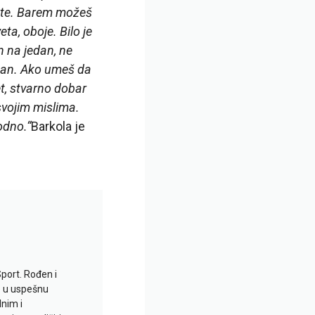
šate. Barem možeš
ta, oboje. Bilo je
n na jedan, ne
jedan. Ako umeš da
t, stvarno dobar
svojim mislima.
odno.“
Barkola je
Sport. Rođen i
io u uspešnu
lnim i