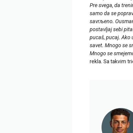
Pre svega, da tren
samo da se popraviš
savrљeno. Ousmane j
postavljaj sebi pit
pucaš, pucaj. Ako 
savet. Mnogo se sm
Mnogo se smejemo, 
rekla. Sa takvim t