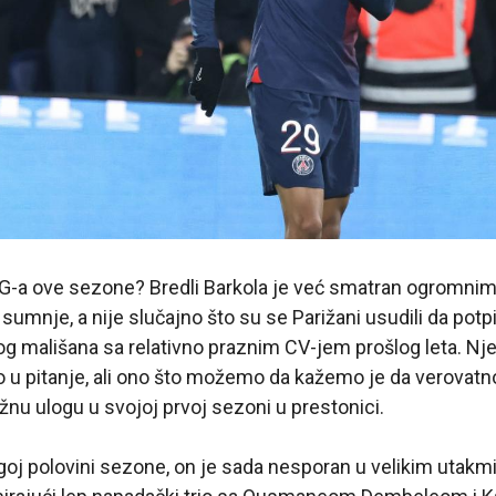
G-a ove sezone? Bredli Barkola je već smatran ogromnim
 sumnje, a nije slučajno što su se Parižani usudili da potp
og mališana sa relativno praznim CV-jem prošlog leta. Nj
o u pitanje, ali ono što možemo da kažemo je da verovatn
ažnu ulogu u svojoj prvoj sezoni u prestonici.
rugoj polovini sezone, on je sada nesporan u velikim uta