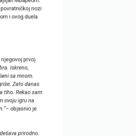
ajlijan Mbapeom.
 povratničkoj nozi
tom i ovog duela
 njegovoj prvoj
bra. Iskreno,
dliиni sa mnom.
griše. Zato danas
ma tiho. Rekao sam
m svoju igru na
n.“
– objasnio je
 dešava prirodno.