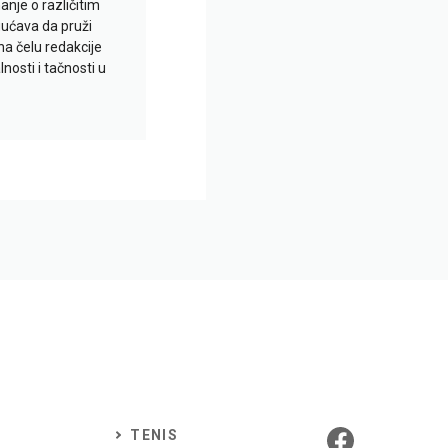
je o različitim
gućava da pruži
na čelu redakcije
nosti i tačnosti u
TENIS