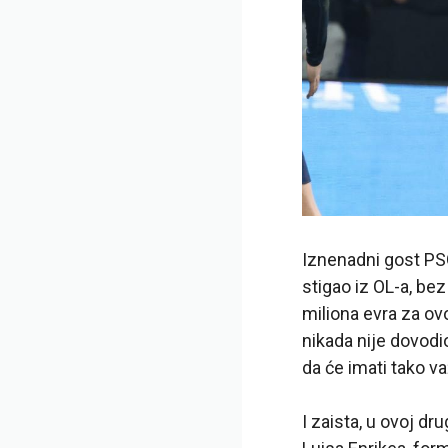
Iznenadni gost PS
stigao iz OL-a, bez
miliona evra za ov
nikada nije dovodi
da će imati tako v
I zaista, u ovoj d