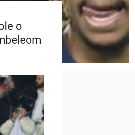
ole o
embeleom