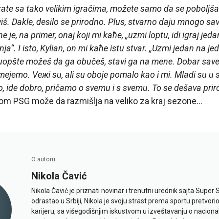
irate sa tako velikim igračima, možete samo da se pobolj
. Dakle, desilo se prirodno. Plus, stvarno daju mnogo save
e, na primer, onaj koji mi kaћe, „uzmi loptu, idi igraj jeda
anja“. I isto, Kylian, on mi kaћe istu stvar. „Uzmi jedan na 
uopšte možeš da ga obučeš, stavi ga na mene. Dobar save
ejemo. Veжi su, ali su oboje pomalo kao i mi. Mladi su u 
ide dobro, pričamo o svemu i s svemu. To se dešava prir
riom PSG može da razmišlja na veliko za kraj sezone…
O autoru
Nikola Čavić
Nikola Čavić je priznati novinar i trenutni urednik sajta Super 
odrastao u Srbiji, Nikola je svoju strast prema sportu pretvor
karijeru, sa višegodišnjim iskustvom u izveštavanju o naciona