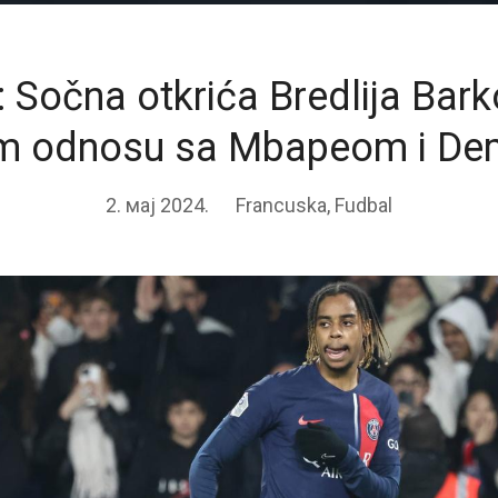
 Sočna otkrića Bredlija Bark
m odnosu sa Mbapeom i D
2. мај 2024.
Francuska
,
Fudbal