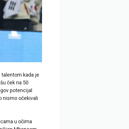
 talentom kada je
išu ček na 50
egov potencijal
o nismo očekivali
kmicama u očima