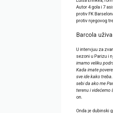
Luisa Enrikea, fo
Autor 4 gola i 7 as
protiv FK Barselon
protiv njegovog tr
Barcola uživa
U intervjuu za zva
sezoni u Parizu i n
imamo veliku podrš
Kada imate poveren
sve ide kako treba
sebi da ako me Par
terenu i videćemo š
on.
Onda je dubinski 