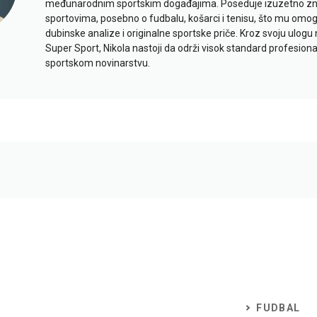
međunarodnim sportskim događajima. Poseduje izuzetno znan
sportovima, posebno o fudbalu, košarci i tenisu, što mu omo
dubinske analize i originalne sportske priče. Kroz svoju ulogu 
Super Sport, Nikola nastoji da održi visok standard profesional
sportskom novinarstvu.
FUDBAL