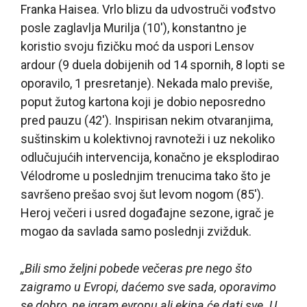
Franka Haisea. Vrlo blizu da udvostruči vođstvo
posle zaglavlja Murilja (10′), konstantno je
koristio svoju fizičku moć da uspori Lensov
ardour (9 duela dobijenih od 14 spornih, 8 lopti se
oporavilo, 1 presretanje). Nekada malo previše,
poput žutog kartona koji je dobio neposredno
pred pauzu (42′). Inspirisan nekim otvaranjima,
suštinskim u kolektivnoj ravnoteži i uz nekoliko
odlučujućih intervencija, konačno je eksplodirao
Vélodrome u poslednjim trenucima tako što je
savršeno prešao svoj šut levom nogom (85′).
Heroj večeri i usred događajne sezone, igrač je
mogao da savlada samo poslednji zvižduk.
„Bili smo željni pobede večeras pre nego što
zaigramo u Evropi, daćemo sve sada, oporavimo
se dobro, ne igram evropu ali ekipa će dati sve. U