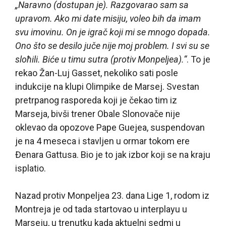
„Naravno (dostupan je). Razgovarao sam sa
upravom. Ako mi date misiju, voleo bih da imam
svu imovinu. On je igrač koji mi se mnogo dopada.
Ono što se desilo juče nije moj problem. I svi su se
sloћili. Biće u timu sutra (protiv Monpeljea).“
. To je
rekao Žan-Luj Gasset, nekoliko sati posle
indukcije na klupi Olimpike de Marsej. Svestan
pretrpanog rasporeda koji je čekao tim iz
Marseja, bivši trener Obale Slonovače nije
oklevao da opozove Pape Guejea, suspendovan
je na 4 meseca i stavljen u ormar tokom ere
Đenara Gattusa. Bio je to jak izbor koji se na kraju
isplatio.
Nazad protiv Monpeljea 23. dana Lige 1, rodom iz
Montreja je od tada startovao u interplayu u
Marseju, u trenutku kada aktuelni sedmi u