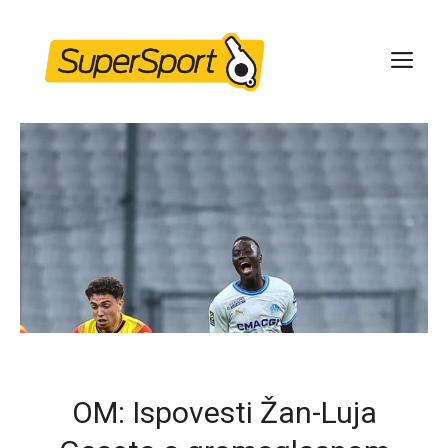
Skip
to
ME
content
OM: Ispovesti Žan-Luja