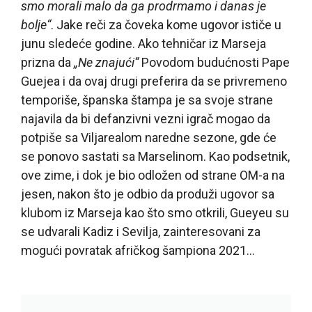
smo morali malo da ga prodrmamo i danas je
bolje“
. Jake reči za čoveka kome ugovor ističe u
junu sledeće godine. Ako tehničar iz Marseja
prizna da
„Ne znajući“
Povodom budućnosti Pape
Guejea i da ovaj drugi preferira da se privremeno
temporiše, španska štampa je sa svoje strane
najavila da bi defanzivni vezni igrač mogao da
potpiše sa Viljarealom naredne sezone, gde će
se ponovo sastati sa Marselinom. Kao podsetnik,
ove zime, i dok je bio odložen od strane OM-a na
jesen, nakon što je odbio da produži ugovor sa
klubom iz Marseja kao što smo otkrili, Gueyeu su
se udvarali Kadiz i Sevilja, zainteresovani za
mogući povratak afričkog šampiona 2021…