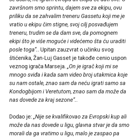
završnom smo sprintu, dajem sve za ekipu, ovu
priliku da se zahvalim treneru Gassetu koji me je
vratio u ekipu čim stigne, svoj cilj posvađujem
treneru, trudim se da dam sve, da pomognem
ekipi što je više moguće i videćemo šta ću uraditi
posle toga“.
. Upitan zauzvrat o učinku svog
štićenika, Žan-Luj Gasset je takođe cenio uspon
veznog igrača Marseja.
„On je igrač koji mi se
mnogo sviđa i kada sam video broj utakmica koje
su nam ostale, znao sam da neću igrati samo sa
Kondogbijom i Veretutom, znao sam da može da
nas dovede za kraj sezone“.
.
Dodao je:
„Nije se kvalifikovao za Evropski kup ali
može da nas dovede u ligu, glavna stvar je da smo
morali da ga vratimo u ligu, malo je zaspao pa