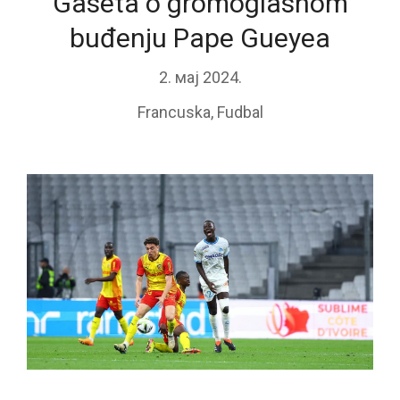
Gaseta o gromoglasnom
buđenju Pape Gueyea
2. мај 2024.
Francuska
,
Fudbal