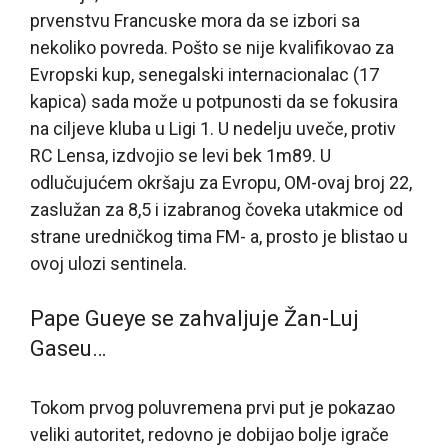
prvenstvu Francuske mora da se izbori sa
nekoliko povreda. Pošto se nije kvalifikovao za
Evropski kup, senegalski internacionalac (17
kapica) sada može u potpunosti da se fokusira
na ciljeve kluba u Ligi 1. U nedelju uveče, protiv
RC Lensa, izdvojio se levi bek 1m89. U
odlučujućem okršaju za Evropu, OM-ovaj broj 22,
zaslužan za 8,5 i izabranog čoveka utakmice od
strane uredničkog tima FM- a, prosto je blistao u
ovoj ulozi sentinela.
Pape Gueye se zahvaljuje Žan-Luj
Gaseu…
Tokom prvog poluvremena prvi put je pokazao
veliki autoritet, redovno je dobijao bolje igrače