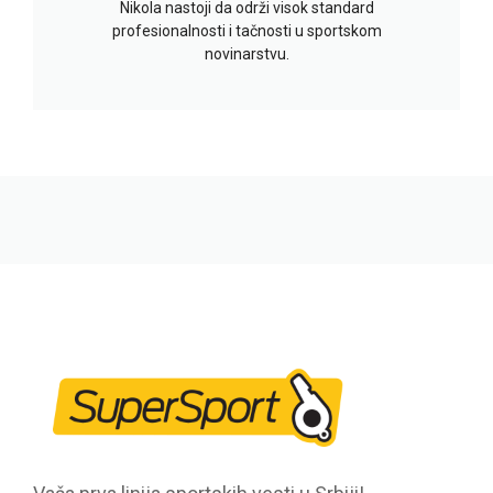
Nikola nastoji da održi visok standard
profesionalnosti i tačnosti u sportskom
novinarstvu.