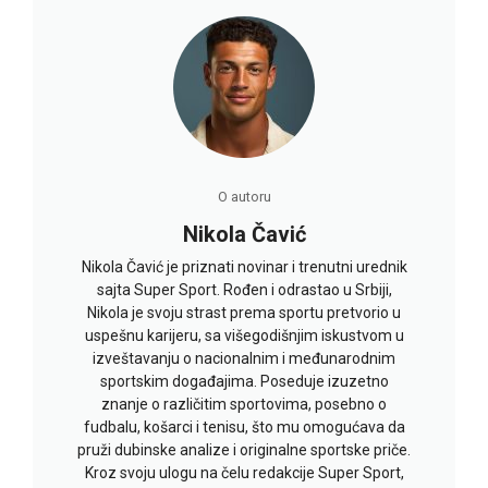
O autoru
Nikola Čavić
Nikola Čavić je priznati novinar i trenutni urednik
sajta Super Sport. Rođen i odrastao u Srbiji,
Nikola je svoju strast prema sportu pretvorio u
uspešnu karijeru, sa višegodišnjim iskustvom u
izveštavanju o nacionalnim i međunarodnim
sportskim događajima. Poseduje izuzetno
znanje o različitim sportovima, posebno o
fudbalu, košarci i tenisu, što mu omogućava da
pruži dubinske analize i originalne sportske priče.
Kroz svoju ulogu na čelu redakcije Super Sport,