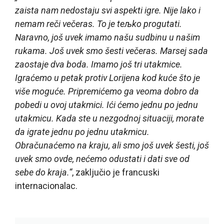
zaista nam nedostaju svi aspekti igre. Nije lako i
nemam reči večeras. To je teљko progutati.
Naravno, još uvek imamo našu sudbinu u našim
rukama. Još uvek smo šesti večeras. Marsej sada
zaostaje dva boda. Imamo još tri utakmice.
Igraćemo u petak protiv Lorijena kod kuće što je
više moguće. Pripremićemo ga veoma dobro da
pobedi u ovoj utakmici. Ići ćemo jednu po jednu
utakmicu. Kada ste u nezgodnoj situaciji, morate
da igrate jednu po jednu utakmicu.
Obračunaćemo na kraju, ali smo još uvek šesti, još
uvek smo ovde, nećemo odustati i dati sve od
sebe do kraja.“
, zaključio je francuski
internacionalac.