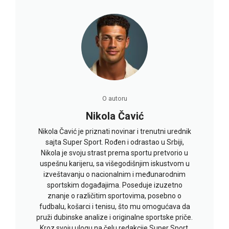
O autoru
Nikola Čavić
Nikola Čavić je priznati novinar i trenutni urednik
sajta Super Sport. Rođen i odrastao u Srbiji,
Nikola je svoju strast prema sportu pretvorio u
uspešnu karijeru, sa višegodišnjim iskustvom u
izveštavanju o nacionalnim i međunarodnim
sportskim događajima. Poseduje izuzetno
znanje o različitim sportovima, posebno o
fudbalu, košarci i tenisu, što mu omogućava da
pruži dubinske analize i originalne sportske priče.
Kroz svoju ulogu na čelu redakcije Super Sport,