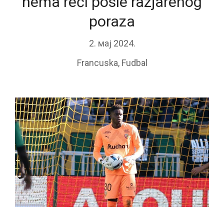
nema reči posle razjarenog
poraza
2. мај 2024.
Francuska
,
Fudbal