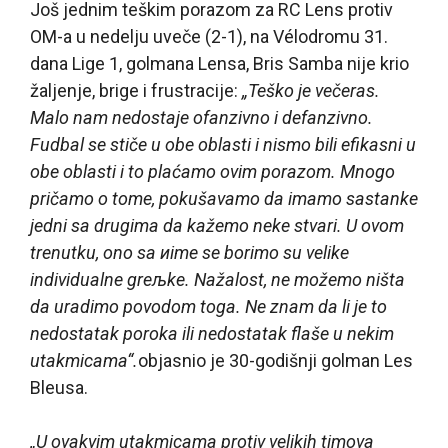
Još jednim teškim porazom za RC Lens protiv
OM-a u nedelju uveče (2-1), na Vélodromu 31.
dana Lige 1, golmana Lensa, Bris Samba nije krio
žaljenje, brige i frustracije:
„Teško je večeras.
Malo nam nedostaje ofanzivno i defanzivno.
Fudbal se stiče u obe oblasti i nismo bili efikasni u
obe oblasti i to plaćamo ovim porazom. Mnogo
pričamo o tome, pokušavamo da imamo sastanke
jedni sa drugima da kažemo neke stvari. U ovom
trenutku, ono sa иime se borimo su velike
individualne greљke. Nažalost, ne možemo ništa
da uradimo povodom toga. Ne znam da li je to
nedostatak poroka ili nedostatak flaše u nekim
utakmicama“.
objasnio je 30-godišnji golman Les
Bleusa.
„U ovakvim utakmicama protiv velikih timova