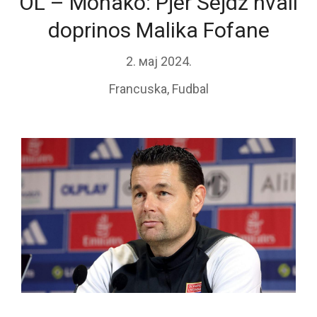
OL – Monako: Pjer Sejdž hvali
doprinos Malika Fofane
2. мај 2024.
Francuska
,
Fudbal