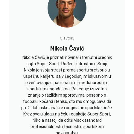
O autoru
Nikola Čavić
Nikola Čavić je priznati novinar i trenutni urednik
sajta Super Sport. Rođen i odrastao u Srbiji,
Nikola je svoju strast prema sportu pretvorio u
uspešnu karijeru, sa višegodišnjim iskustvom u
izveštavanju o nacionalnim i međunarodnim
sportskim događajima. Poseduje izuzetno
znanje o različitim sportovima, posebno o
fudbalu, košarci i tenisu, što mu omogućava da
pruži dubinske analize i originalne sportske priče.
Kroz svoju ulogu na čelu redakcije Super Sport,
Nikola nastoji da održi visok standard
profesionalnosti i tačnosti u sportskom
novinarstvu.