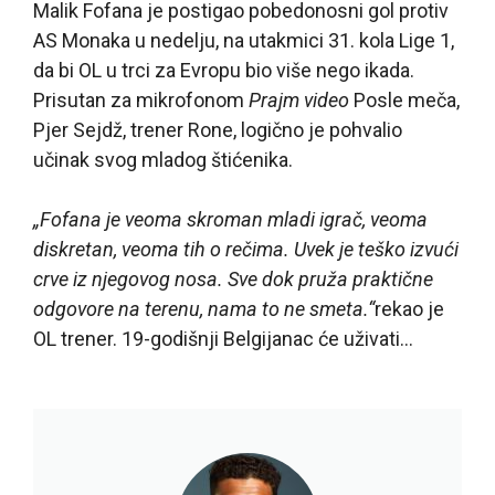
Malik Fofana je postigao pobedonosni gol protiv
AS Monaka u nedelju, na utakmici 31. kola Lige 1,
da bi OL u trci za Evropu bio više nego ikada.
Prisutan za mikrofonom
Prajm video
Posle meča,
Pjer Sejdž, trener Rone, logično je pohvalio
učinak svog mladog štićenika.
„Fofana je veoma skroman mladi igrač, veoma
diskretan, veoma tih o rečima. Uvek je teško izvući
crve iz njegovog nosa. Sve dok pruža praktične
odgovore na terenu, nama to ne smeta.“
rekao je
OL trener. 19-godišnji Belgijanac će uživati…