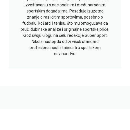
izveštavanju o nacionalnim i međunarodnim
sportskim događajima. Poseduje izuzetno
znanje o različitim sportovima, posebno o
fudbalu, košarci i tenisu, što mu omogućava da
pruži dubinske analize i originalne sportske priče.
Kroz svoju ulogu na čelu redakcije Super Sport,
Nikola nastoji da održi visok standard
profesionalnosti i tačnosti u sportskom
novinarstvu.