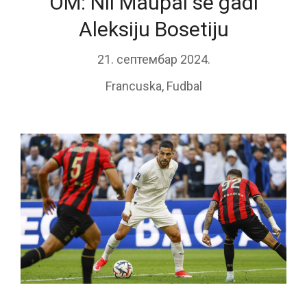
OM: Nil Maupai se gadi
Aleksiju Bosetiju
21. септембар 2024.
Francuska
,
Fudbal