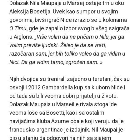
Dolazak Nila Maupaja u Marsej ostaje trn u oku
Aleksija Bosetija. Uvek kao sumpor u svojim
govorima, bivši igrač Nice izrazio se u kolonama
O Timu
, gde je zapalio izbor svog bivšeg saigrača
u Aiglons.
„Više volim da ne pričam o Nilu, jer ga
volim previše ljudski. Želeo je da se vrati,
razočaran sam, jer bih toliko voleo da ga vidim u
Nici. Da ga vidim tamo, zgrožen sam. »
Njih dvojica su trenirali zajedno u teretani, čak su
osvojili 2012 Gambardella kup sa klubom Nice i
od tada su bili veoma dobri prijatelji u životu.
Dolazak Maupaia u Marseille rivala stoga ide
veoma loše sa Bosetti, kao i sa ostalim
navijačima kluba Azurne obale koji veruju da je
francusko-argentinac je izdajnik. Nil Maupai je
bio u stanju da odgovori na njih sa sjajem