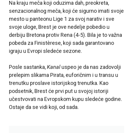
Na kraju meča koji oduzima dah, preokreta,
senzacionalnog meča, koji će sigurno imati svoje
mesto u panteonu Lige 1 za svoj narativ i sve
svoje uloge, Brest je ove nedelje pobedio u
derbiju Bretona protiv Rena (4-5). Bila je to važna
pobeda za Finistèrese, koji sada garantovano
igraju u Evropi sledeće sezone.
Posle sastanka,
Kanal
uspeo je da nas zadovolji
prelepim slikama Pirata, euforičnim i u transu u
trenutku proslave istorijskog trenutka. Kao
podsetnik, Brest će prvi put u svojoj istoriji
učestvovati na Evropskom kupu sledeće godine.
Ostaje da se vidi koji, od sada.