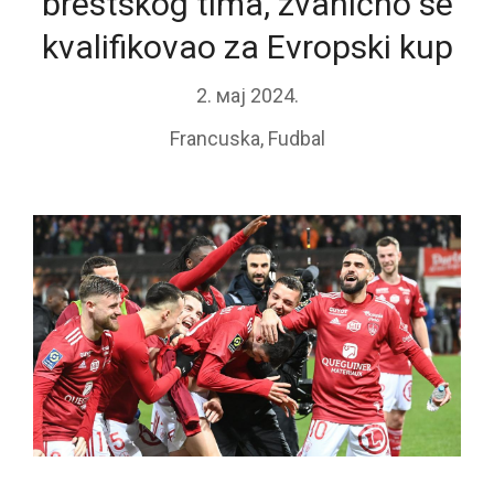
brestskog tima, zvanično se
kvalifikovao za Evropski kup
2. мај 2024.
Francuska
,
Fudbal