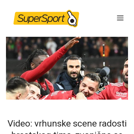
Skip
to
ME
content
Video: vrhunske scene radosti