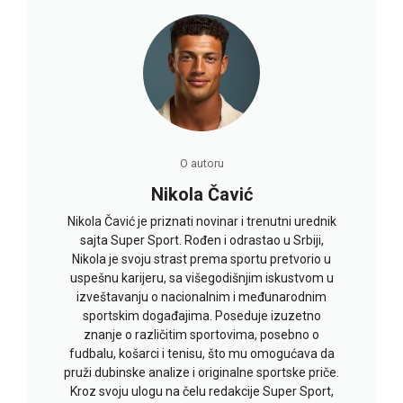
O autoru
Nikola Čavić
Nikola Čavić je priznati novinar i trenutni urednik
sajta Super Sport. Rođen i odrastao u Srbiji,
Nikola je svoju strast prema sportu pretvorio u
uspešnu karijeru, sa višegodišnjim iskustvom u
izveštavanju o nacionalnim i međunarodnim
sportskim događajima. Poseduje izuzetno
znanje o različitim sportovima, posebno o
fudbalu, košarci i tenisu, što mu omogućava da
pruži dubinske analize i originalne sportske priče.
Kroz svoju ulogu na čelu redakcije Super Sport,