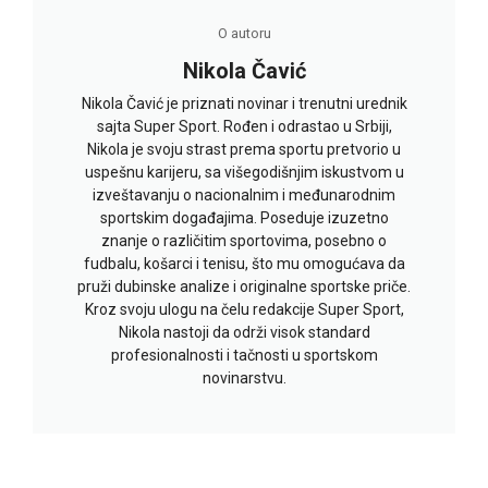
O autoru
Nikola Čavić
Nikola Čavić je priznati novinar i trenutni urednik
sajta Super Sport. Rođen i odrastao u Srbiji,
Nikola je svoju strast prema sportu pretvorio u
uspešnu karijeru, sa višegodišnjim iskustvom u
izveštavanju o nacionalnim i međunarodnim
sportskim događajima. Poseduje izuzetno
znanje o različitim sportovima, posebno o
fudbalu, košarci i tenisu, što mu omogućava da
pruži dubinske analize i originalne sportske priče.
Kroz svoju ulogu na čelu redakcije Super Sport,
Nikola nastoji da održi visok standard
profesionalnosti i tačnosti u sportskom
novinarstvu.