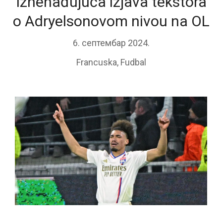
Iznenađujuća izjava tekstora
o Adryelsonovom nivou na OL
6. септембар 2024.
Francuska
,
Fudbal