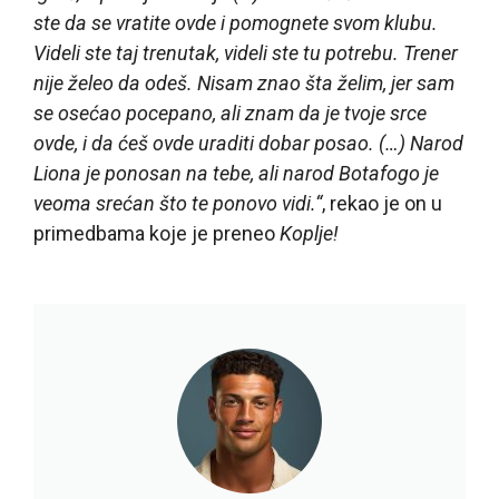
ste da se vratite ovde i pomognete svom klubu.
Videli ste taj trenutak, videli ste tu potrebu. Trener
nije želeo da odeš. Nisam znao šta želim, jer sam
se osećao pocepano, ali znam da je tvoje srce
ovde, i da ćeš ovde uraditi dobar posao. (…) Narod
Liona je ponosan na tebe, ali narod Botafogo je
veoma srećan što te ponovo vidi.“
, rekao je on u
primedbama koje je preneo
Koplje!