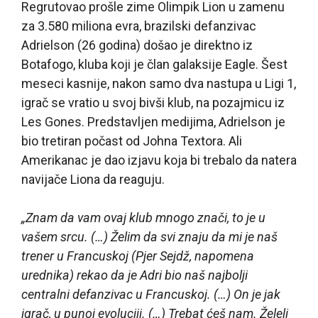
Regrutovao prošle zime Olimpik Lion u zamenu
za 3.580 miliona evra, brazilski defanzivac
Adrielson (26 godina) došao je direktno iz
Botafogo, kluba koji je član galaksije Eagle. Šest
meseci kasnije, nakon samo dva nastupa u Ligi 1,
igrač se vratio u svoj bivši klub, na pozajmicu iz
Les Gones. Predstavljen medijima, Adrielson je
bio tretiran počast od Johna Textora. Ali
Amerikanac je dao izjavu koja bi trebalo da natera
navijače Liona da reaguju.
„Znam da vam ovaj klub mnogo znači, to je u
vašem srcu. (…) Želim da svi znaju da mi je naš
trener u Francuskoj (Pjer Sejdž, napomena
urednika) rekao da je Adri bio naš najbolji
centralni defanzivac u Francuskoj. (…) On je jak
igrač, u punoj evoluciji. (…) Trebat ćeš nam. Želeli