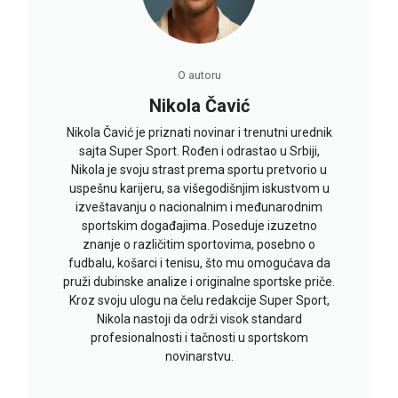
O autoru
Nikola Čavić
Nikola Čavić je priznati novinar i trenutni urednik
sajta Super Sport. Rođen i odrastao u Srbiji,
Nikola je svoju strast prema sportu pretvorio u
uspešnu karijeru, sa višegodišnjim iskustvom u
izveštavanju o nacionalnim i međunarodnim
sportskim događajima. Poseduje izuzetno
znanje o različitim sportovima, posebno o
fudbalu, košarci i tenisu, što mu omogućava da
pruži dubinske analize i originalne sportske priče.
Kroz svoju ulogu na čelu redakcije Super Sport,
Nikola nastoji da održi visok standard
profesionalnosti i tačnosti u sportskom
novinarstvu.