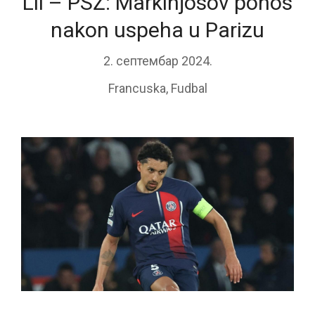
Lil – PSŽ: Markinjosov ponos
nakon uspeha u Parizu
2. септембар 2024.
Francuska
,
Fudbal