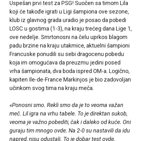
Uspešan prvi test za PSG! Suočen sa timom Lila
koji će takođe igrati u Ligi šampiona ove sezone,
klub iz glavnog grada uradio je posao da pobedi
LOSC u gostima (1-3), na kraju trećeg dana Lige 1,
ove nedelje. Smrtonosni na čelu uprkos blagom
padu brzine na kraju utakmice, aktuelni šampioni
Francuske ponudili su sebi dragocenu pobedu
koja im omogućava da preuzmu jedini posed
vrha šampionata, dva boda ispred OM-a. Logično,
kapiten Ile-de-France Markinjos je bio zadovoljan
učinkom svog tima na kraju meča.
«
Ponosni smo. Rekli smo da je to veoma važan
meč. Lil igra na vrhu tabele. To je direktan sukob,
veoma je važno pobediti, čak i daleko od kuće. Oni
guraju tim mnogo ovde. Na 2-0 su nastavili da idu
napred, nisu odustali. To je dobar test ovde,