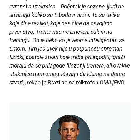
evropska utakmica… Početak je sezone, ljudi ne
shvataju koliko su ti bodovi važni. To su tačke
koje čine razliku, koje nas čine da osvojimo
prvenstvo. Trener nas ne izneveri, čak ni na
treningu. On je neko ko je veoma inteligentan sa
timom. Tim još uvek nije u potpunosti spreman
fizički, postoje stvari koje treba prilagoditi, igrači
moraju da se prilagode filozofiji trenera, ali ovakve
utakmice nam omogućavaju da idemo na dobre
stvari
„, rekao je Brazilac na mikrofon
OMILjENO
.