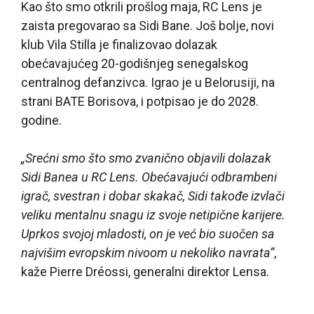
Kao što smo otkrili prošlog maja, RC Lens je
zaista pregovarao sa Sidi Bane. Još bolje, novi
klub Vila Stilla je finalizovao dolazak
obećavajućeg 20-godišnjeg senegalskog
centralnog defanzivca. Igrao je u Belorusiji, na
strani BATE Borisova, i potpisao je do 2028.
godine.
„Srećni smo što smo zvanično objavili dolazak
Sidi Banea u RC Lens. Obećavajući odbrambeni
igrač, svestran i dobar skakač, Sidi takođe izvlači
veliku mentalnu snagu iz svoje netipične karijere.
Uprkos svojoj mladosti, on je već bio suočen sa
najvišim evropskim nivoom u nekoliko navrata“
,
kaže Pierre Dréossi, generalni direktor Lensa.