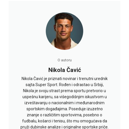
O autoru
Nikola Čavić
Nikola Čavić je priznati novinar i trenutni urednik
sajta Super Sport. Rođen i odrastao u Srbiji,
Nikola je svoju strast prema sportu pretvorio u
uspešnu karijeru, sa višegodišnjim iskustvom u
izveštavanju o nacionalnim i međunarodnim
sportskim događajima. Poseduje izuzetno
znanje o različitim sportovima, posebno o
fudbalu, košarci i tenisu, što mu omogućava da
pruži dubinske analize i originalne sportske priče.