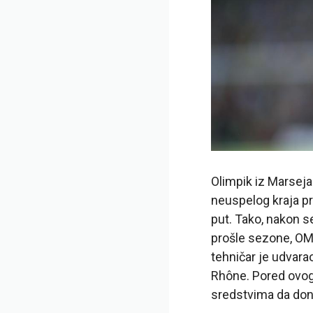
Olimpik iz Marseja
neuspelog kraja pro
put. Tako, nakon se
prošle sezone, OM 
tehničar je udvara
Rhône. Pored ovog
sredstvima da don