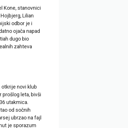
el Kone, stanovnici
Hojbjerg, Lilian
jski odbor je i
odatno ojača napad
tiah dugo bio
realnih zahteva
tkrije novi klub
prošlog leta, bivši
 36 utakmica.
stao od sočnih
rsej ubrzao na fajl
ignut je sporazum