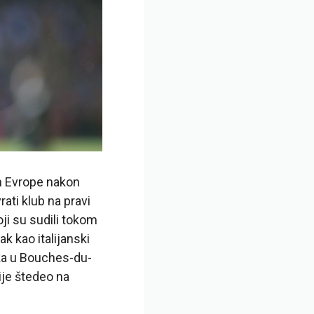
en Evrope nakon
rati klub na pravi
oji su sudili tokom
k kao italijanski
ska u Bouches-du-
ije štedeo na