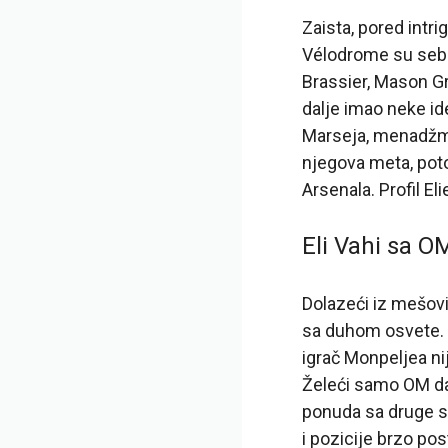
Zaista, pored intr
Vélodrome su sebi 
Brassier, Mason Gr
dalje imao neke id
Marseja, menadžme
njegova meta, poto
Arsenala. Profil El
Eli Vahi sa O
Dolazeći iz mešov
sa duhom osvete. Z
igrač Monpeljea ni
Želeći samo OM da 
ponuda sa druge st
i pozicije brzo po