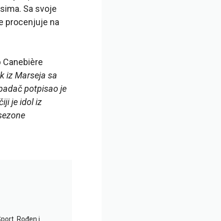
usima. Sa svoje
se procenjuje na
b Canebière
k iz Marseja sa
apadač potpisao je
i je idol iz
 sezone
Sport. Rođen i