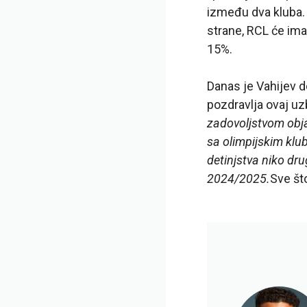
između dva kluba. 
strane, RCL će ima
15%.
Danas je Vahijev d
pozdravlja ovaj uzb
zadovoljstvom objav
sa olimpijskim klu
detinjstva niko dr
2024/2025.
Sve št