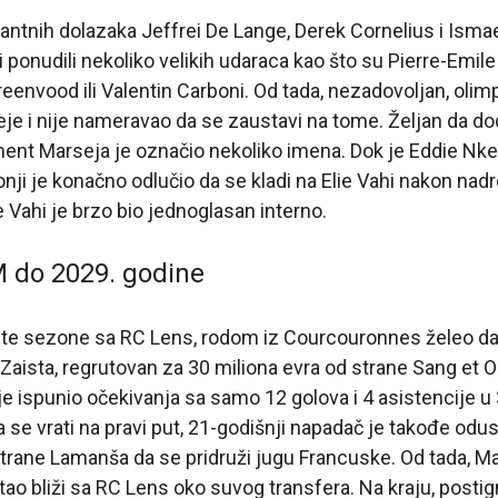
igantnih dolazaka Jeffrei De Lange, Derek Cornelius i Isma
ponudili nekoliko velikih udaraca kao što su Pierre-Emile 
eenvood ili Valentin Carboni. Od tada, nezadovoljan, olimpi
eje i nije nameravao da se zaustavi na tome. Željan da d
nt Marseja je označio nekoliko imena. Dok je Eddie Nke
nji je konačno odlučio da se kladi na Elie Vahi nakon nad
ie Vahi je brzo bio jednoglasan interno.
M do 2029. godine
ite sezone sa RC Lens, rodom iz Courcouronnes želeo da o
aista, regrutovan za 30 miliona evra od strane Sang et Or 
je ispunio očekivanja sa samo 12 golova i 4 asistencije u
se vrati na pravi put, 21-godišnji napadač je takođe odu
rane Lamanša da se pridruži jugu Francuske. Od tada, Ma
stao bliži sa RC Lens oko suvog transfera. Na kraju, post