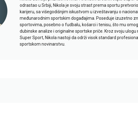
odrastao u Srbiji, Nikola je svoju strast prema sportu pretvor
karijeru, sa višegodišnjim iskustvom u izveštavanju o naciona
međunarodnim sportskim događajima. Poseduje izuzetno znan
sportovima, posebno o fudbalu, košarci i tenisu, što mu omo
dubinske analize i originalne sportske priče. Kroz svoju ulogu 
Super Sport, Nikola nastoji da održi visok standard profesional
sportskom novinarstvu.