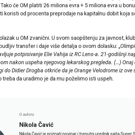
Tako će OM platiti 26 miliona evra + 5 miliona evra u bon
ti koristi od procenta preprodaje na kapitalnu dobit koja 
olazak u OM zvanični. U svom saopštenju za javnost, klu
udljiv transfer i daje više detalja o ovom dolasku: „
Olimpi
ljuje potpisivanje Elie Vahija iz RC Lens-a. 21-godišnji n
bom nakon uspeha njegovog lekarskog pregleda. (…) Onaj čij
ugi do Didier Drogba otkriće da je Orange Velodrome iz ove
o treba da uradimo je da mu poželimo isti uspeh.
O autoru
Nikola Čavić
Nikola Čavić je priznati novinar i trenutni urednik sajta Super 