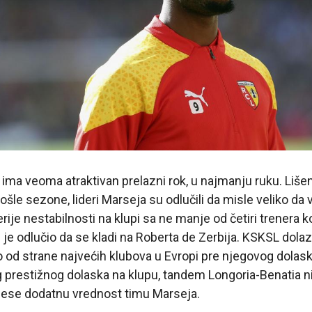
 ima veoma atraktivan prelazni rok, u najmanju ruku. Liš
šle sezone, lideri Marseja su odlučili da misle veliko da v
rije nestabilnosti na klupi sa ne manje od četiri trenera k
je odlučio da se kladi na Roberta de Zerbija. KSKSL dolaza
o od strane najvećih klubova u Evropi pre njegovog dola
 prestižnog dolaska na klupu, tandem Longoria-Benatia n
ese dodatnu vrednost timu Marseja.