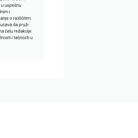
io u uspešnu
lnim i
je o različitim
gućava da pruži
na čelu redakcije
nosti i tačnosti u