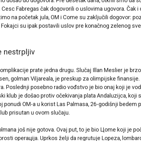
no došao do dogovora. Pre desetak dana, otkrili smo da s
a Cesc Fabregas čak dogovorili o uslovima ugovora. Čak i 
mo na početak jula, OM i Come su zaključili dogovor: po
Fokajci su ipak postavili uslov pre konačnog zelenog sve
nestrpljiv
omplikacije prate jedna drugu. Slučaj Illan Meslier je brz
nsen, golman Viljareala, je preskup za olimpijske finansij
ra. Poslednji posebno radio vođstvo je bio onaj koji je vod
ski klub je došao protiv očekivanja plata Andaluzijca, koji su
oj ponudi OM-a u korist Las Palmasa, 26-godišnji bedem pr
klub prisutan u ovom slučaju.
olmana još nije gotova. Ovaj put, to je bio Цome koji je p
orosti operaцija. Uprkos želji da regrutuje Lopeza, lombard