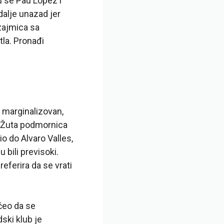
u se Pau Lopez i
dalje unazad jer
zajmica sa
tla. Pronađi
o marginalizovan,
e. Žuta podmornica
io do Alvaro Valles,
 bili previsoki.
eferira da se vrati
očeo da se
ski klub je