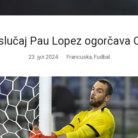
slučaj Pau Lopez ogorčava
23. јул 2024.
Francuska
,
Fudbal