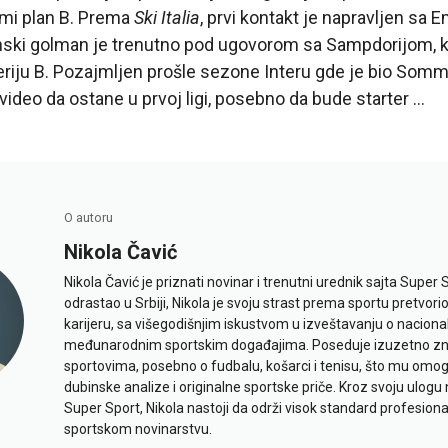
emi plan B. Prema
Ski Italia
, prvi kontakt je napravljen sa
janski golman je trenutno pod ugovorom sa Sampdorijom, ko
eriju B. Pozajmljen prošle sezone Interu gde je bio So
video da ostane u prvoj ligi, posebno da bude starter …
O autoru
Nikola Čavić
Nikola Čavić je priznati novinar i trenutni urednik sajta Super 
odrastao u Srbiji, Nikola je svoju strast prema sportu pretvor
karijeru, sa višegodišnjim iskustvom u izveštavanju o naciona
međunarodnim sportskim događajima. Poseduje izuzetno znan
sportovima, posebno o fudbalu, košarci i tenisu, što mu omo
dubinske analize i originalne sportske priče. Kroz svoju ulogu 
Super Sport, Nikola nastoji da održi visok standard profesional
sportskom novinarstvu.