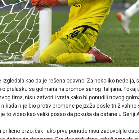
je izgledala kao da je rešena odavno. Za nekoliko nedelja, 
i o prelasku sa golmana na promovisanog Italijana. Fokaji, 
svog tima, nisu zatvorili vrata kako bi ponudili novog gol
 nikada nije bio protiv promene pejzaža posle tri živahne
e to video kao veliki posao da pokuša da ostane u Seriji A
 prilično brzo, čak i ako prve ponude nisu zadovoljile oso