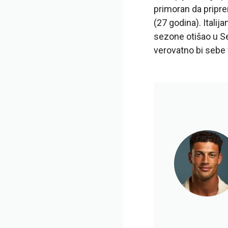
primoran da pripr
(27 godina). Itali
sezone otišao u S
verovatno bi sebe 