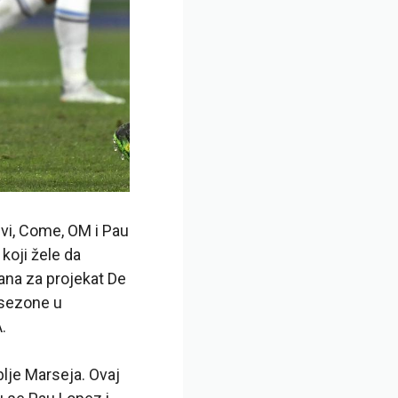
svi, Come, OM i Pau
koji žele da
mana za projekat De
 sezone u
.
blje Marseja. Ovaj