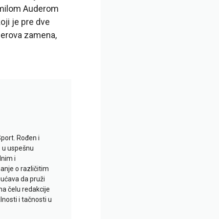
 Emilom Auderom
ji je pre dve
mmerova zamena,
Sport. Rođen i
io u uspešnu
lnim i
je o različitim
gućava da pruži
na čelu redakcije
nosti i tačnosti u