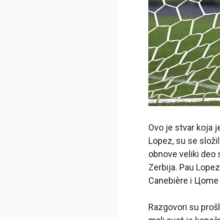
Ovo je stvar koja 
Lopez, su se složil
obnove veliki deo 
Zerbija. Pau Lopez
Canebière i Цome j
Razgovori su prošli