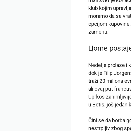
mali svet je konač
klub kojim upravlj
moramo da se vrati
opcijom kupovine. 
zamenu.
Цome postaje 
Nedelje prolaze i k
dok je Filip Jorge
traži 20 miliona ev
ali ovaj put francu
Uprkos zanimljivij
u Betis, još jedan 
Čini se da borba g
nestrpljiv zbog sp