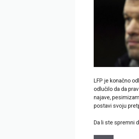
LFP je konačno odl
odlučilo da da pra
najave, pesimizam
postavi svoju pre
Da li ste spremni d