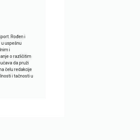
Sport. Rođen i
io u uspešnu
lnim i
je o različitim
gućava da pruži
na čelu redakcije
nosti i tačnosti u