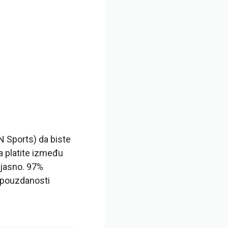
N Sports) da biste
da platite između
e jasno. 97%
g pouzdanosti