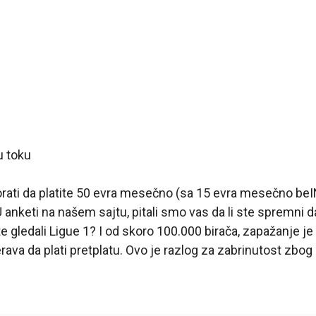
u toku
rati da platite 50 evra mesečno (sa 15 evra mesečno beI
 U anketi na našem sajtu, pitali smo vas da li ste spremni 
te gledali Ligue 1? I od skoro 100.000 birača, zapažanje j
rava da plati pretplatu. Ovo je razlog za zabrinutost zbo