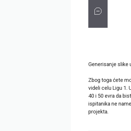
Generisanje slike 
Zbog toga ćete mo
videli celu Ligu 1.
40 i 50 evra da bis
ispitanika ne name
projekta.