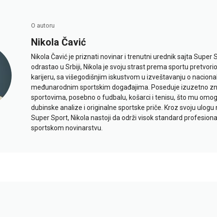
O autoru
Nikola Čavić
Nikola Čavić je priznati novinar i trenutni urednik sajta Super 
odrastao u Srbiji, Nikola je svoju strast prema sportu pretvor
karijeru, sa višegodišnjim iskustvom u izveštavanju o naciona
međunarodnim sportskim događajima. Poseduje izuzetno znan
sportovima, posebno o fudbalu, košarci i tenisu, što mu omo
dubinske analize i originalne sportske priče. Kroz svoju ulogu 
Super Sport, Nikola nastoji da održi visok standard profesional
sportskom novinarstvu.