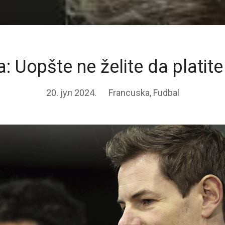
: Uopšte ne želite da plati
20. јул 2024.
Francuska
,
Fudbal