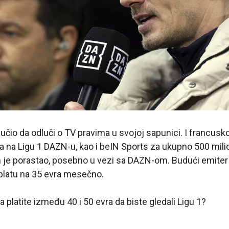
učio da odluči o TV pravima u svojoj sapunici. I francusko
va na Ligu 1 DAZN-u, kao i beIN Sports za ukupno 500 milio
 je porastao, posebno u vezi sa DAZN-om. Budući emiter 
tplatu na 35 evra mesečno.
a platite između 40 i 50 evra da biste gledali Ligu 1?