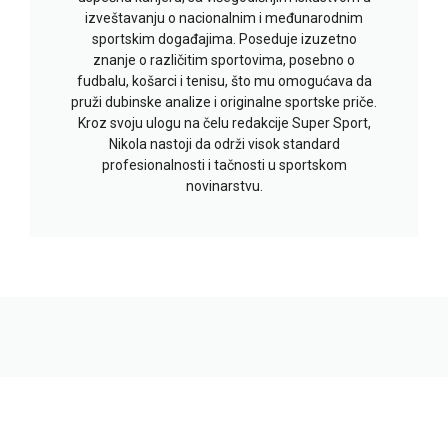
izveštavanju o nacionalnim i međunarodnim
sportskim događajima. Poseduje izuzetno
znanje o različitim sportovima, posebno o
fudbalu, košarci i tenisu, što mu omogućava da
pruži dubinske analize i originalne sportske priče.
Kroz svoju ulogu na čelu redakcije Super Sport,
Nikola nastoji da održi visok standard
profesionalnosti i tačnosti u sportskom
novinarstvu.