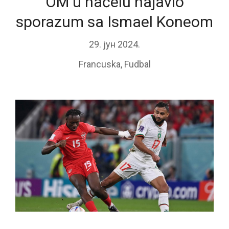
OM u načelu najavio
sporazum sa Ismael Koneom
29. јун 2024.
Francuska
,
Fudbal