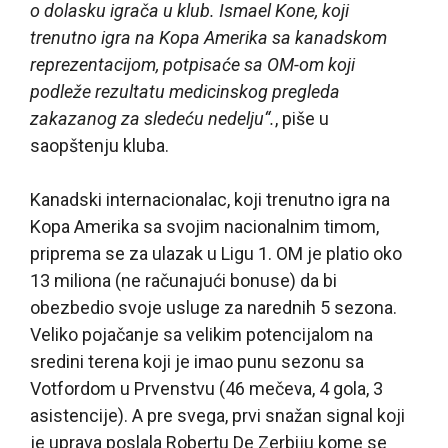
o dolasku igrača u klub. Ismael Kone, koji
trenutno igra na Kopa Amerika sa kanadskom
reprezentacijom, potpisaće sa OM-om koji
podleže rezultatu medicinskog pregleda
zakazanog za sledeću nedelju“.
, piše u
saopštenju kluba.
Kanadski internacionalac, koji trenutno igra na
Kopa Amerika sa svojim nacionalnim timom,
priprema se za ulazak u Ligu 1. OM je platio oko
13 miliona (ne računajući bonuse) da bi
obezbedio svoje usluge za narednih 5 sezona.
Veliko pojačanje sa velikim potencijalom na
sredini terena koji je imao punu sezonu sa
Votfordom u Prvenstvu (46 mečeva, 4 gola, 3
asistencije). A pre svega, prvi snažan signal koji
je uprava poslala Robertu De Zerbiju kome se