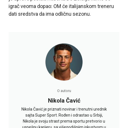
igrač veoma dopao: OM će italijanskom treneru
dati sredstva da ima odličnu sezonu.
O autoru
Nikola Čavić
Nikola Čavić je priznati novinar i trenutni urednik
sajta Super Sport. Rođen i odrastao u Srbiji,
Nikola je svoju strast prema sportu pretvorio u
uspešnu karijeru, sa višegodišnjim iskustvom u