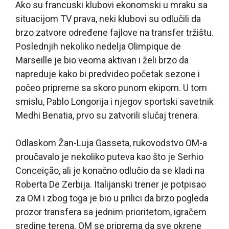
Ako su francuski klubovi ekonomski u mraku sa
situacijom TV prava, neki klubovi su odlučili da
brzo zatvore određene fajlove na transfer tržištu.
Poslednjih nekoliko nedelja Olimpique de
Marseille je bio veoma aktivan i želi brzo da
napreduje kako bi predvideo početak sezone i
počeo pripreme sa skoro punom ekipom. U tom
smislu, Pablo Longorija i njegov sportski savetnik
Medhi Benatia, prvo su zatvorili slučaj trenera.
Odlaskom Žan-Luja Gasseta, rukovodstvo OM-a
proučavalo je nekoliko puteva kao što je Serhio
Conceição, ali je konačno odlučio da se kladi na
Roberta De Zerbija. Italijanski trener je potpisao
za OM i zbog toga je bio u prilici da brzo pogleda
prozor transfera sa jednim prioritetom, igračem
sredine terena. OM se priprema da sve okrene