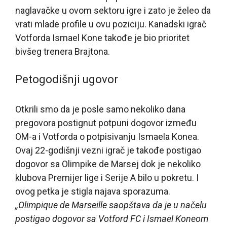
naglavačke u ovom sektoru igre i zato je želeo da
vrati mlade profile u ovu poziciju. Kanadski igrač
Votforda Ismael Kone takođe je bio prioritet
bivšeg trenera Brajtona.
Petogodišnji ugovor
Otkrili smo da je posle samo nekoliko dana
pregovora postignut potpuni dogovor između
OM-a i Votforda o potpisivanju Ismaela Konea.
Ovaj 22-godišnji vezni igrač je takođe postigao
dogovor sa Olimpike de Marsej dok je nekoliko
klubova Premijer lige i Serije A bilo u pokretu. I
ovog petka je stigla najava sporazuma.
„Olimpique de Marseille saopštava da je u načelu
postigao dogovor sa Votford FC i Ismael Koneom