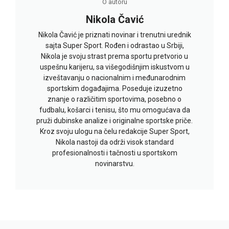
O autoru
Nikola Čavić
Nikola Čavić je priznati novinar i trenutni urednik
sajta Super Sport. Rođen i odrastao u Srbiji,
Nikola je svoju strast prema sportu pretvorio u
uspešnu karijeru, sa višegodišnjim iskustvom u
izveštavanju o nacionalnim i međunarodnim
sportskim događajima. Poseduje izuzetno
znanje o različitim sportovima, posebno o
fudbalu, košarci i tenisu, što mu omogućava da
pruži dubinske analize i originalne sportske priče.
Kroz svoju ulogu na čelu redakcije Super Sport,
Nikola nastoji da održi visok standard
profesionalnosti i tačnosti u sportskom
novinarstvu.