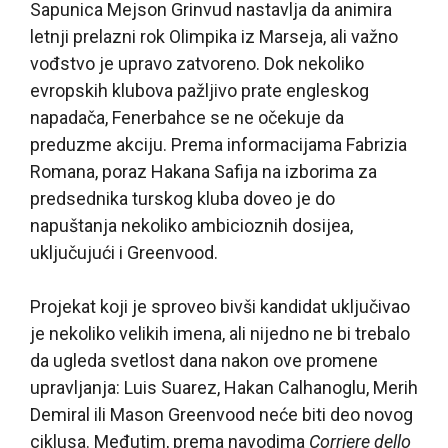
Sapunica Mejson Grinvud nastavlja da animira
letnji prelazni rok Olimpika iz Marseja, ali važno
vođstvo je upravo zatvoreno. Dok nekoliko
evropskih klubova pažljivo prate engleskog
napadača, Fenerbahce se ne očekuje da
preduzme akciju. Prema informacijama Fabrizia
Romana, poraz Hakana Safija na izborima za
predsednika turskog kluba doveo je do
napuštanja nekoliko ambicioznih dosijea,
uključujući i Greenvood.
Projekat koji je sproveo bivši kandidat uključivao
je nekoliko velikih imena, ali nijedno ne bi trebalo
da ugleda svetlost dana nakon ove promene
upravljanja: Luis Suarez, Hakan Calhanoglu, Merih
Demiral ili Mason Greenvood neće biti deo novog
ciklusa. Međutim, prema navodima
Corriere dello