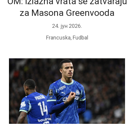
OM: izlazna vrata se zatvaraju
za Masona Greenvooda
24. јун 2026.
Francuska
,
Fudbal