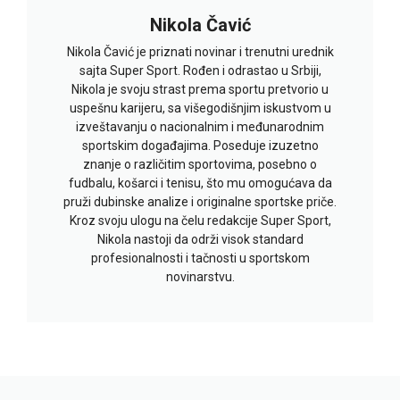
Nikola Čavić
Nikola Čavić je priznati novinar i trenutni urednik
sajta Super Sport. Rođen i odrastao u Srbiji,
Nikola je svoju strast prema sportu pretvorio u
uspešnu karijeru, sa višegodišnjim iskustvom u
izveštavanju o nacionalnim i međunarodnim
sportskim događajima. Poseduje izuzetno
znanje o različitim sportovima, posebno o
fudbalu, košarci i tenisu, što mu omogućava da
pruži dubinske analize i originalne sportske priče.
Kroz svoju ulogu na čelu redakcije Super Sport,
Nikola nastoji da održi visok standard
profesionalnosti i tačnosti u sportskom
novinarstvu.