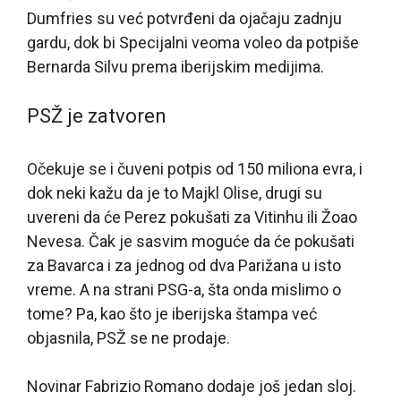
Dumfries su već potvrđeni da ojačaju zadnju
gardu, dok bi Specijalni veoma voleo da potpiše
Bernarda Silvu prema iberijskim medijima.
PSŽ je zatvoren
Očekuje se i čuveni potpis od 150 miliona evra, i
dok neki kažu da je to Majkl Olise, drugi su
uvereni da će Perez pokušati za Vitinhu ili Žoao
Nevesa. Čak je sasvim moguće da će pokušati
za Bavarca i za jednog od dva Parižana u isto
vreme. A na strani PSG-a, šta onda mislimo o
tome? Pa, kao što je iberijska štampa već
objasnila, PSŽ se ne prodaje.
Novinar Fabrizio Romano dodaje još jedan sloj.