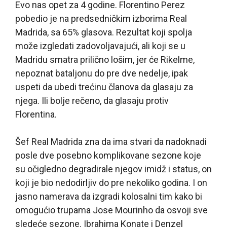
Evo nas opet za 4 godine. Florentino Perez
pobedio je na predsedničkim izborima Real
Madrida, sa 65% glasova. Rezultat koji spolja
može izgledati zadovoljavajući, ali koji se u
Madridu smatra prilično lošim, jer će Rikelme,
nepoznat bataljonu do pre dve nedelje, ipak
uspeti da ubedi trećinu članova da glasaju za
njega. Ili bolje rečeno, da glasaju protiv
Florentina.
Šef Real Madrida zna da ima stvari da nadoknadi
posle dve posebno komplikovane sezone koje
su očigledno degradirale njegov imidž i status, on
koji je bio nedodirljiv do pre nekoliko godina. I on
jasno namerava da izgradi kolosalni tim kako bi
omogućio trupama Jose Mourinho da osvoji sve
sledeće sezone. Ibrahima Konate i Denzel