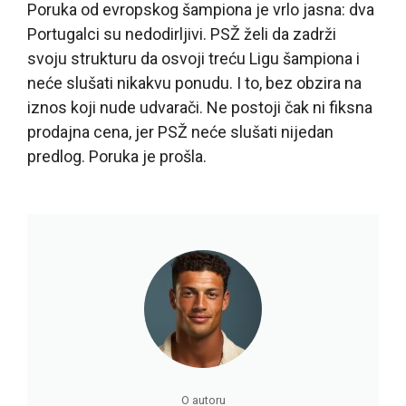
Poruka od evropskog šampiona je vrlo jasna: dva
Portugalci su nedodirljivi. PSŽ želi da zadrži
svoju strukturu da osvoji treću Ligu šampiona i
neće slušati nikakvu ponudu. I to, bez obzira na
iznos koji nude udvarači. Ne postoji čak ni fiksna
prodajna cena, jer PSŽ neće slušati nijedan
predlog. Poruka je prošla.
O autoru