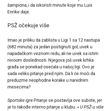
šampiona, i da iskoristi minute koje mu Luis
Enrike daje.
PSŽ očekuje više
Imao je priliku da zablista u Ligi 1 sa 12 nastupa
(682 minuta) za jedan postignuti gol, uvek u
napadačkom veznom redu, ali ne uvek sa istim
nivoom doslednosti. Njegova još uvek krhka
građa se ponekad osećala u našoj ligi. Ovo je
sada veliko pitanje pred njim. Da li će moći da
preduzme neophodne korake u narednim
mesecima?
Sportske igre
Pitanje se postavlja ove subote, jer
je to takođe interno pitanje u klubu. «
U PSŽ-u više