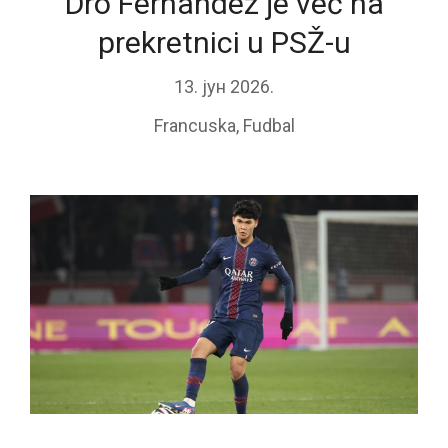
Dro Fernandez je već na
prekretnici u PSŽ-u
13. јун 2026.
Francuska
,
Fudbal