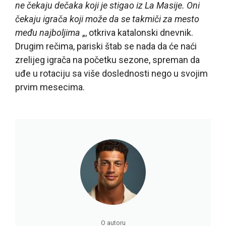
ne čekaju dečaka koji je stigao iz La Masije. Oni
čekaju igrača koji može da se takmiči za mesto
među najboljima
„, otkriva katalonski dnevnik.
Drugim rečima, pariski štab se nada da će naći
zrelijeg igrača na početku sezone, spreman da
uđe u rotaciju sa više doslednosti nego u svojim
prvim mesecima.
O autoru