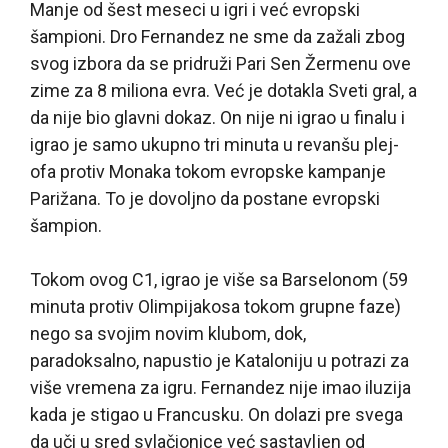
Manje od šest meseci u igri i već evropski
šampioni. Dro Fernandez ne sme da zažali zbog
svog izbora da se pridruži Pari Sen Žermenu ove
zime za 8 miliona evra. Već je dotakla Sveti gral, a
da nije bio glavni dokaz. On nije ni igrao u finalu i
igrao je samo ukupno tri minuta u revanšu plej-
ofa protiv Monaka tokom evropske kampanje
Parižana. To je dovoljno da postane evropski
šampion.
Tokom ovog C1, igrao je više sa Barselonom (59
minuta protiv Olimpijakosa tokom grupne faze)
nego sa svojim novim klubom, dok,
paradoksalno, napustio je Kataloniju u potrazi za
više vremena za igru. Fernandez nije imao iluzija
kada je stigao u Francusku. On dolazi pre svega
da uči u sred svlačionice već sastavljen od