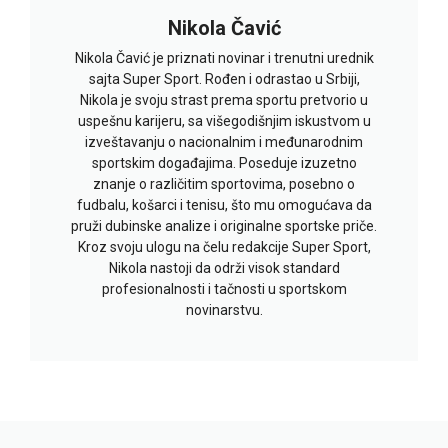
Nikola Čavić
Nikola Čavić je priznati novinar i trenutni urednik
sajta Super Sport. Rođen i odrastao u Srbiji,
Nikola je svoju strast prema sportu pretvorio u
uspešnu karijeru, sa višegodišnjim iskustvom u
izveštavanju o nacionalnim i međunarodnim
sportskim događajima. Poseduje izuzetno
znanje o različitim sportovima, posebno o
fudbalu, košarci i tenisu, što mu omogućava da
pruži dubinske analize i originalne sportske priče.
Kroz svoju ulogu na čelu redakcije Super Sport,
Nikola nastoji da održi visok standard
profesionalnosti i tačnosti u sportskom
novinarstvu.