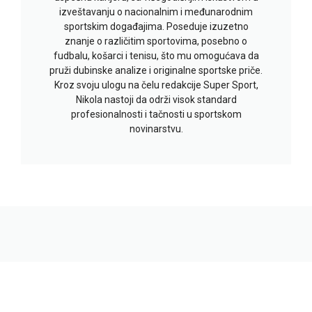
izveštavanju o nacionalnim i međunarodnim
sportskim događajima. Poseduje izuzetno
znanje o različitim sportovima, posebno o
fudbalu, košarci i tenisu, što mu omogućava da
pruži dubinske analize i originalne sportske priče.
Kroz svoju ulogu na čelu redakcije Super Sport,
Nikola nastoji da održi visok standard
profesionalnosti i tačnosti u sportskom
novinarstvu.