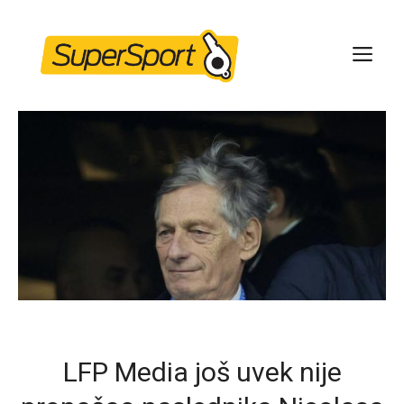
Skip
to
ME
content
LFP Media još uvek nije