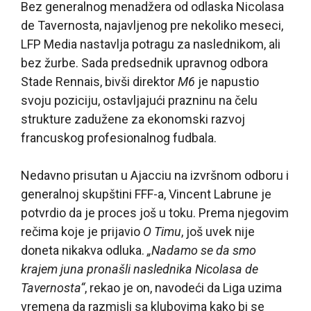
Bez generalnog menadžera od odlaska Nicolasa
de Tavernosta, najavljenog pre nekoliko meseci,
LFP Media nastavlja potragu za naslednikom, ali
bez žurbe. Sada predsednik upravnog odbora
Stade Rennais, bivši direktor
M6
je napustio
svoju poziciju, ostavljajući prazninu na čelu
strukture zadužene za ekonomski razvoj
francuskog profesionalnog fudbala.
Nedavno prisutan u Ajacciu na izvršnom odboru i
generalnoj skupštini FFF-a, Vincent Labrune je
potvrdio da je proces još u toku. Prema njegovim
rečima koje je prijavio
O Timu
, još uvek nije
doneta nikakva odluka.
„Nadamo se da smo
krajem juna pronašli naslednika Nicolasa de
Tavernosta“
, rekao je on, navodeći da Liga uzima
vremena da razmisli sa klubovima kako bi se