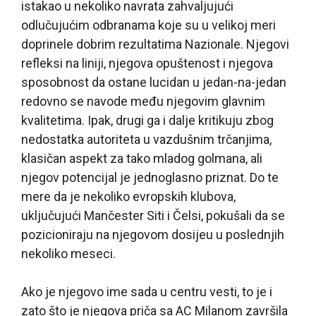
istakao u nekoliko navrata zahvaljujući
odlučujućim odbranama koje su u velikoj meri
doprinele dobrim rezultatima Nazionale. Njegovi
refleksi na liniji, njegova opuštenost i njegova
sposobnost da ostane lucidan u jedan-na-jedan
redovno se navode među njegovim glavnim
kvalitetima. Ipak, drugi ga i dalje kritikuju zbog
nedostatka autoriteta u vazdušnim trčanjima,
klasičan aspekt za tako mladog golmana, ali
njegov potencijal je jednoglasno priznat. Do te
mere da je nekoliko evropskih klubova,
uključujući Mančester Siti i Čelsi, pokušali da se
pozicioniraju na njegovom dosijeu u poslednjih
nekoliko meseci.
Ako je njegovo ime sada u centru vesti, to je i
zato što je njegova priča sa AC Milanom završila