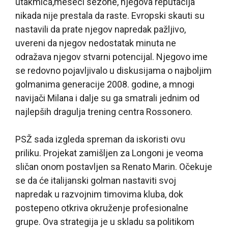
utakmica,meseci sezone, njegova reputacija
nikada nije prestala da raste. Evropski skauti su
nastavili da prate njegov napredak pažljivo,
uvereni da njegov nedostatak minuta ne
odražava njegov stvarni potencijal. Njegovo ime
se redovno pojavljivalo u diskusijama o najboljim
golmanima generacije 2008. godine, a mnogi
navijači Milana i dalje su ga smatrali jednim od
najlepših dragulja trening centra Rossonero.
PSŽ sada izgleda spreman da iskoristi ovu
priliku. Projekat zamišljen za Longoni je veoma
sličan onom postavljen sa Renato Marin. Očekuje
se da će italijanski golman nastaviti svoj
napredak u razvojnim timovima kluba, dok
postepeno otkriva okruženje profesionalne
grupe. Ova strategija je u skladu sa politikom