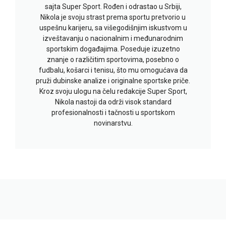
sajta Super Sport. Rođen i odrastao u Srbiji,
Nikola je svoju strast prema sportu pretvorio u
uspešnu karijeru, sa višegodišnjim iskustvom u
izveštavanju o nacionalnim i međunarodnim
sportskim događajima. Poseduje izuzetno
znanje o različitim sportovima, posebno o
fudbalu, košarci i tenisu, što mu omogućava da
pruži dubinske analize i originalne sportske priče.
Kroz svoju ulogu na čelu redakcije Super Sport,
Nikola nastoji da održi visok standard
profesionalnosti i tačnosti u sportskom
novinarstvu.