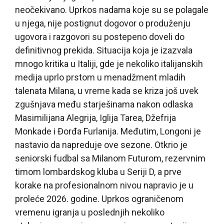
neočekivano. Uprkos nadama koje su se polagale
u njega, nije postignut dogovor o produženju
ugovora i razgovori su postepeno doveli do
definitivnog prekida. Situacija koja je izazvala
mnogo kritika u Italiji, gde je nekoliko italijanskih
medija uprlo prstom u menadžment mladih
talenata Milana, u vreme kada se kriza još uvek
zgušnjava među starješinama nakon odlaska
Masimilijana Alegrija, Iglija Tarea, Džefrija
Monkade i Đorđa Furlanija. Međutim, Longoni je
nastavio da napreduje ove sezone. Otkrio je
seniorski fudbal sa Milanom Futurom, rezervnim
timom lombardskog kluba u Seriji D, a prve
korake na profesionalnom nivou napravio je u
proleće 2026. godine. Uprkos ograničenom
vremenu igranja u poslednjih nekoliko