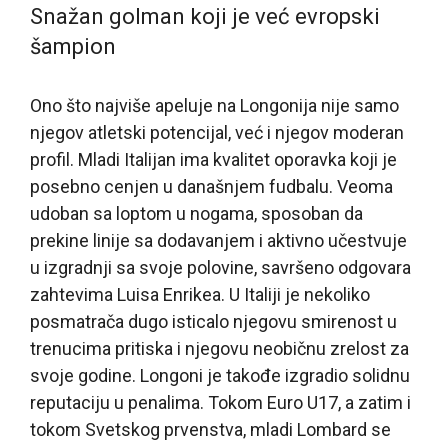
Snažan golman koji je već evropski
šampion
Ono što najviše apeluje na Longonija nije samo
njegov atletski potencijal, već i njegov moderan
profil. Mladi Italijan ima kvalitet oporavka koji je
posebno cenjen u današnjem fudbalu. Veoma
udoban sa loptom u nogama, sposoban da
prekine linije sa dodavanjem i aktivno učestvuje
u izgradnji sa svoje polovine, savršeno odgovara
zahtevima Luisa Enrikea. U Italiji je nekoliko
posmatrača dugo isticalo njegovu smirenost u
trenucima pritiska i njegovu neobičnu zrelost za
svoje godine. Longoni je takođe izgradio solidnu
reputaciju u penalima. Tokom Euro U17, a zatim i
tokom Svetskog prvenstva, mladi Lombard se