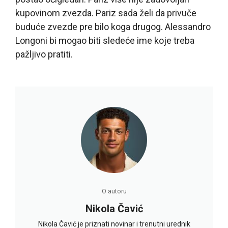
kupovinom zvezda. Pariz sada želi da privuče
buduće zvezde pre bilo koga drugog. Alessandro
Longoni bi mogao biti sledeće ime koje treba
pažljivo pratiti.
O autoru
Nikola Čavić
Nikola Čavić je priznati novinar i trenutni urednik