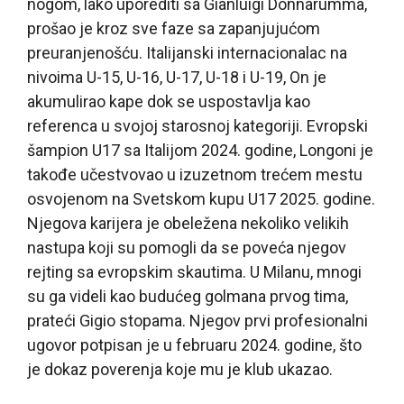
nogom, lako uporediti sa Gianluigi Donnarumma,
prošao je kroz sve faze sa zapanjujućom
preuranjenošću. Italijanski internacionalac na
nivoima U-15, U-16, U-17, U-18 i U-19, On je
akumulirao kape dok se uspostavlja kao
referenca u svojoj starosnoj kategoriji. Evropski
šampion U17 sa Italijom 2024. godine, Longoni je
takođe učestvovao u izuzetnom trećem mestu
osvojenom na Svetskom kupu U17 2025. godine.
Njegova karijera je obeležena nekoliko velikih
nastupa koji su pomogli da se poveća njegov
rejting sa evropskim skautima. U Milanu, mnogi
su ga videli kao budućeg golmana prvog tima,
prateći Gigio stopama. Njegov prvi profesionalni
ugovor potpisan je u februaru 2024. godine, što
je dokaz poverenja koje mu je klub ukazao.