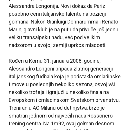
Alessandra Longonija. Novi dokaz da Pariz
posebno ceni italijanske talente na poziciji
golmana. Nakon Gianluigi Donnarumma i Renato
Marin, glavni klub je na putu da privuče još jednu
veliku transalpsku nadu, već pod velikim
nadzorom u svojoj zemlji uprkos mladosti.
Rođen u Komu 31. januara 2008. godine,
Alessandro Longoni pripada zlatnoj generaciji
italijanskog fudbala koja je podstakla omladinske
timove u poslednjih nekoliko sezona, osvojivši
nekoliko trofeja i igrajući u nekoliko finala na
Evropskom i omladinskom Svetskom prvenstvu.
Treniran u AC Milanu od detinjstva, brzo je
smatran jednom od najvećih nada Rossonero
trening centra. Na 1m92, ovaj golman desnom