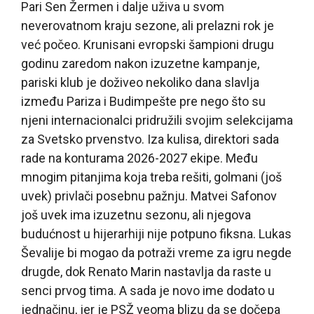
Pari Sen Žermen i dalje uživa u svom
neverovatnom kraju sezone, ali prelazni rok je
već počeo. Krunisani evropski šampioni drugu
godinu zaredom nakon izuzetne kampanje,
pariski klub je doživeo nekoliko dana slavlja
između Pariza i Budimpešte pre nego što su
njeni internacionalci pridružili svojim selekcijama
za Svetsko prvenstvo. Iza kulisa, direktori sada
rade na konturama 2026-2027 ekipe. Među
mnogim pitanjima koja treba rešiti, golmani (još
uvek) privlači posebnu pažnju. Matvei Safonov
još uvek ima izuzetnu sezonu, ali njegova
budućnost u hijerarhiji nije potpuno fiksna. Lukas
Ševalije bi mogao da potraži vreme za igru negde
drugde, dok Renato Marin nastavlja da raste u
senci prvog tima. A sada je novo ime dodato u
jednačinu, jer je PSŽ veoma blizu da se dočepa