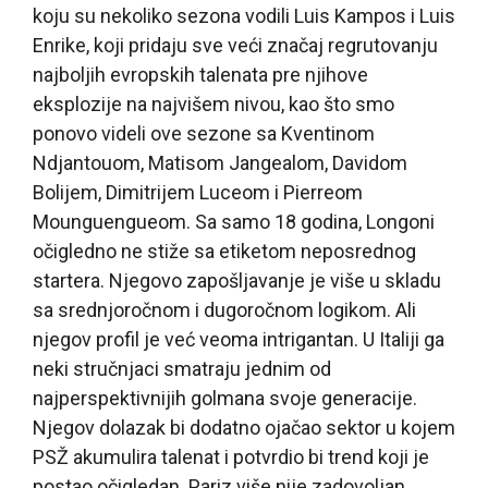
koju su nekoliko sezona vodili Luis Kampos i Luis
Enrike, koji pridaju sve veći značaj regrutovanju
najboljih evropskih talenata pre njihove
eksplozije na najvišem nivou, kao što smo
ponovo videli ove sezone sa Kventinom
Ndjantouom, Matisom Jangealom, Davidom
Bolijem, Dimitrijem Luceom i Pierreom
Mounguengueom. Sa samo 18 godina, Longoni
očigledno ne stiže sa etiketom neposrednog
startera. Njegovo zapošljavanje je više u skladu
sa srednjoročnom i dugoročnom logikom. Ali
njegov profil je već veoma intrigantan. U Italiji ga
neki stručnjaci smatraju jednim od
najperspektivnijih golmana svoje generacije.
Njegov dolazak bi dodatno ojačao sektor u kojem
PSŽ akumulira talenat i potvrdio bi trend koji je
postao očigledan. Pariz više nije zadovoljan