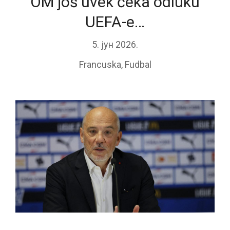
OM još uvek čeka odluku
UEFA-e…
5. јун 2026.
Francuska
,
Fudbal