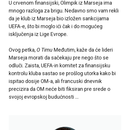
U crvenom finansijski, Olimpik iz Marseja ima
mnogo razloga za brigu. Nedavno smo vam rekli
da je klub iz Marseja bio izložen sankcijama
UEFA-e, što bi moglo ići čak i do mogućeg
isključenja iz Lige Evrope.
Ovog petka,
O Timu
Međutim, kaže da će lideri
Marseja morati da sačekaju pre nego što se
odluči. Zaista, UEFA-in komitet za finansijsku
kontrolu kluba sastao se prošlog utorka kako bi
ispitao dosije OM-a, ali francuski dnevnik
precizira da OM neće biti fiksiran pre srede o
svojoj evropskoj budućnosti …