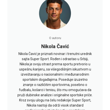
O autoru
Nikola Čavić
Nikola Čavić je priznati novinar i trenutni urednik
sajta Super Sport. Rođen i odrastao u Srbiji,
Nikola je svoju strast prema sportu pretvorio u
uspešnu karijeru, sa višegodišnjim iskustvom u
izveštavanju o nacionalnim i međunarodnim
sportskim događajima. Poseduje izuzetno
znanje o različitim sportovima, posebno o
fudbalu, košarci i tenisu, što mu omogućava da
pruži dubinske analize i originalne sportske priče.
Kroz svoju ulogu na čelu redakcije Super Sport,
Nikola nastoji da održi visok standard