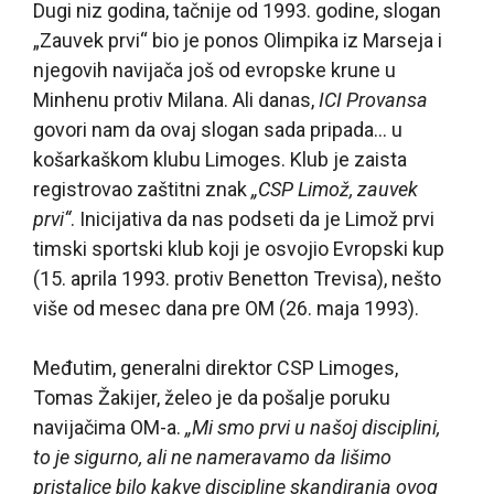
Dugi niz godina, tačnije od 1993. godine, slogan
„Zauvek prvi“ bio je ponos Olimpika iz Marseja i
njegovih navijača još od evropske krune u
Minhenu protiv Milana. Ali danas,
ICI Provansa
govori nam da ovaj slogan sada pripada… u
košarkaškom klubu Limoges. Klub je zaista
registrovao zaštitni znak
„CSP Limož, zauvek
prvi“
. Inicijativa da nas podseti da je Limož prvi
timski sportski klub koji je osvojio Evropski kup
(15. aprila 1993. protiv Benetton Trevisa), nešto
više od mesec dana pre OM (26. maja 1993).
Međutim, generalni direktor CSP Limoges,
Tomas Žakijer, želeo je da pošalje poruku
navijačima OM-a.
„Mi smo prvi u našoj disciplini,
to je sigurno, ali ne nameravamo da lišimo
pristalice bilo kakve discipline skandiranja ovog