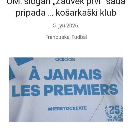
OM: slogan „Zauvek prvi“ sada
pripada … košarkaški klub
5. јун 2026.
Francuska
,
Fudbal