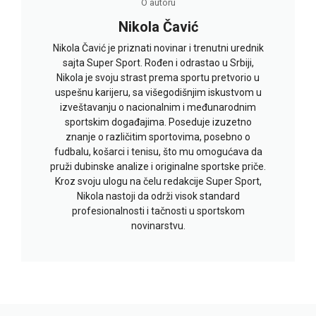
O autoru
Nikola Čavić
Nikola Čavić je priznati novinar i trenutni urednik
sajta Super Sport. Rođen i odrastao u Srbiji,
Nikola je svoju strast prema sportu pretvorio u
uspešnu karijeru, sa višegodišnjim iskustvom u
izveštavanju o nacionalnim i međunarodnim
sportskim događajima. Poseduje izuzetno
znanje o različitim sportovima, posebno o
fudbalu, košarci i tenisu, što mu omogućava da
pruži dubinske analize i originalne sportske priče.
Kroz svoju ulogu na čelu redakcije Super Sport,
Nikola nastoji da održi visok standard
profesionalnosti i tačnosti u sportskom
novinarstvu.