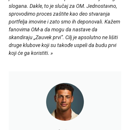
slogana. Dakle, to je slučaj za OM. Jednostavno,
sprovodimo proces zaštite kao deo stvaranja
portfelja imovine i zato smo ih deponovali. Kažem
fanovima OM-a da mogu da nastave da
skandiraju „Zauvek prvi“. Cilj je apsolutno ne lišiti
druge klubove koji su takođe uspeli da budu prvi
koji će ga koristiti. »