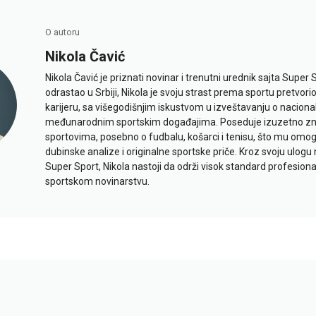
O autoru
Nikola Čavić
Nikola Čavić je priznati novinar i trenutni urednik sajta Super 
odrastao u Srbiji, Nikola je svoju strast prema sportu pretvor
karijeru, sa višegodišnjim iskustvom u izveštavanju o naciona
međunarodnim sportskim događajima. Poseduje izuzetno znan
sportovima, posebno o fudbalu, košarci i tenisu, što mu omo
dubinske analize i originalne sportske priče. Kroz svoju ulogu 
Super Sport, Nikola nastoji da održi visok standard profesional
sportskom novinarstvu.