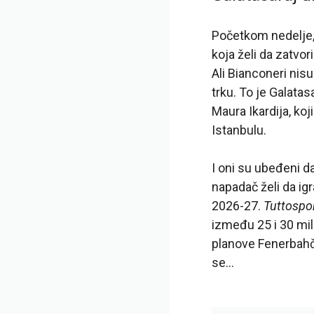
Početkom nedelje
koja želi da zatvo
Ali Bianconeri nisu
trku. To je Galata
Maura Ikardija, ko
Istanbulu.
I oni su ubeđeni d
napadač želi da igr
2026-27.
Tuttospo
između 25 i 30 mil
planove Fenerbahče
se…