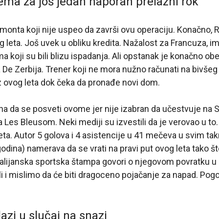
ema za još jedan naporan prelazni rok
ijemonta koji nije uspeo da završi ovu operaciju. Konačno,
leta. Još uvek u obliku kredita. Nažalost za Francuza, im
 koji su bili blizu ispadanja. Ali opstanak je konačno o
De Zerbija. Trener koji ne mora nužno računati na bivšeg 
riz ovog leta dok čeka da pronađe novi dom.
na da se posveti ovome jer nije izabran da učestvuje na
 Les Bleusom. Neki mediji su izvestili da je verovao u to. 
ta. Autor 5 golova i 4 asistencije u 41 mečeva u svim t
dina) namerava da se vrati na pravi put ovog leta tako što
italijanska sportska štampa govori o njegovom povratku 
i i mislimo da će biti dragoceno pojačanje za napad. Pog
azi u slučaj na snazi