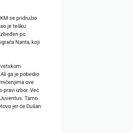
 RKM se pridružio
ao je tešku
bezbeđen po
igrača Nanta, koji
 Svetskom
Ali ga je pobedio
akmičenjima ove
 pravi izbor. Već
u Juventus. Tamo
otovo jer će Dušan