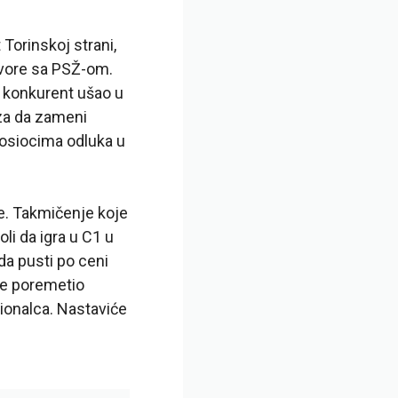
Torinskoj strani,
govore sa PSŽ-om.
k konkurent ušao u
uza da zameni
nosiocima odluka u
ne. Takmičenje koje
li da igra u C1 u
da pusti po ceni
 je poremetio
ionalca. Nastaviće