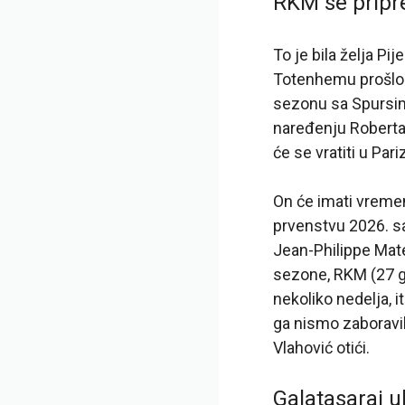
RKM se pripr
To je bila želja P
Totenhemu prošlog 
sezonu sa Spursima
naređenju Roberta 
će se vratiti u Pa
On će imati vreme
prvenstvu 2026. sa
Jean-Philippe Mate
sezone, RKM (27 go
nekoliko nedelja, 
ga nismo zaboravil
Vlahović otići.
Galatasaraj ul