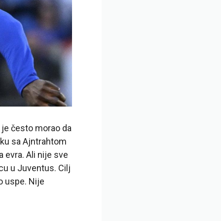
 je često morao da
ruku sa Ajntrahtom
evra. Ali nije sve
cu u Juventus. Cilj
o uspe. Nije