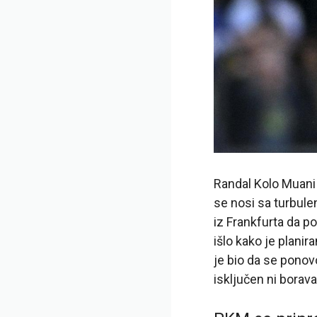
Randal Kolo Muani
se nosi sa turbule
iz Frankfurta da p
išlo kako je plani
je bio da se ponov
isključen ni borava