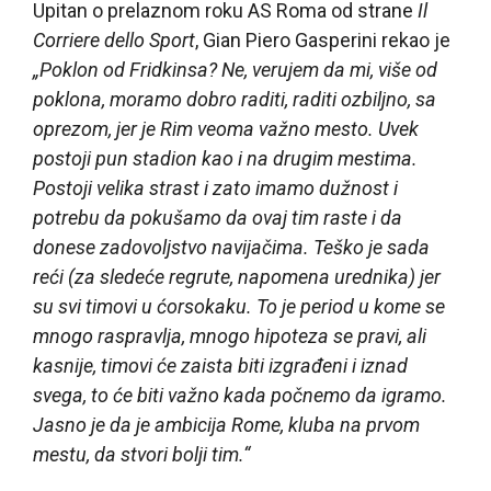
Upitan o prelaznom roku AS Roma od strane
Il
Corriere dello Sport
, Gian Piero Gasperini rekao je
„Poklon od Fridkinsa? Ne, verujem da mi, više od
poklona, moramo dobro raditi, raditi ozbiljno, sa
oprezom, jer je Rim veoma važno mesto. Uvek
postoji pun stadion kao i na drugim mestima.
Postoji velika strast i zato imamo dužnost i
potrebu da pokušamo da ovaj tim raste i da
donese zadovoljstvo navijačima. Teško je sada
reći (za sledeće regrute, napomena urednika) jer
su svi timovi u ćorsokaku. To je period u kome se
mnogo raspravlja, mnogo hipoteza se pravi, ali
kasnije, timovi će zaista biti izgrađeni i iznad
svega, to će biti važno kada počnemo da igramo.
Jasno je da je ambicija Rome, kluba na prvom
mestu, da stvori bolji tim.“