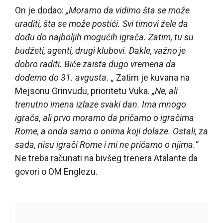
On je dodao:
„Moramo da vidimo šta se može
uraditi, šta se može postići. Svi timovi žele da
dođu do najboljih mogućih igrača. Zatim, tu su
budžeti, agenti, drugi klubovi. Dakle, važno je
dobro raditi. Biće zaista dugo vremena da
dođemo do 31. avgusta. „
Zatim je kuvana na
Mejsonu Grinvudu, prioritetu Vuka.
„Ne, ali
trenutno imena izlaze svaki dan. Ima mnogo
igrača, ali prvo moramo da pričamo o igračima
Rome, a onda samo o onima koji dolaze. Ostali, za
sada, nisu igrači Rome i mi ne pričamo o njima.“
Ne treba računati na bivšeg trenera Atalante da
govori o OM Englezu.