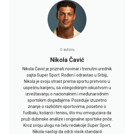
O autoru
Nikola Čavić
Nikola Čavić je priznati novinar i trenutni urednik
sajta Super Sport. Rođen i odrastao u Srbiji,
Nikola je svoju strast prema sportu pretvorio u
uspešnu karijeru, sa višegodišnjim iskustvom u
izveštavanju o nacionalnim i međunarodnim
sportskim događajima. Poseduje izuzetno
znanje o različitim sportovima, posebno o
fudbalu, košarci i tenisu, što mu omogućava da
pruži dubinske analize i originalne sportske priče.
Kroz svoju ulogu na čelu redakcije Super Sport,
Nikola nastoji da održi visok standard