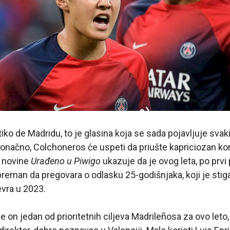
iko de Madridu, to je glasina koja se sada pojavljuje svak
onačno, Colchoneros će uspeti da priušte kapriciozan kor
, novine
Urađeno u Piwigo
ukazuje da je ovog leta, po prvi 
eman da pregovara o odlasku 25-godišnjaka, koji je stig
vra u 2023.
e on jedan od prioritetnih ciljeva Madrileñosa za ovo leto