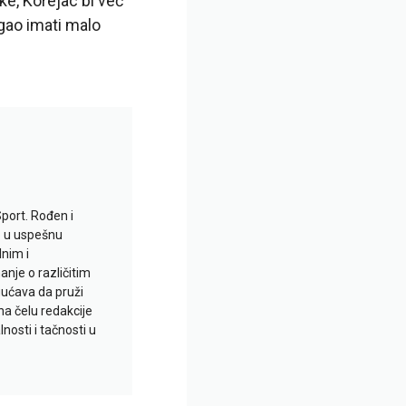
ke, Korejac bi već
ogao imati malo
Sport. Rođen i
io u uspešnu
lnim i
je o različitim
gućava da pruži
na čelu redakcije
nosti i tačnosti u