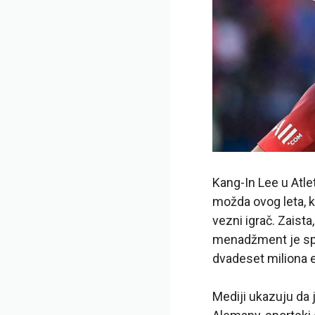
Kang-In Lee u Atlet
možda ovog leta, k
vezni igrač. Zaista
menadžment je spr
dvadeset miliona e
Mediji ukazuju da j