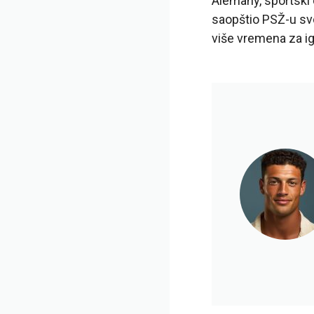
Alemany, sportski d
saopštio PSŽ-u svo
više vremena za ig