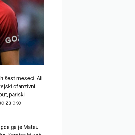
ih šest meseci. Ali
ejski ofanzivni
put, pariski
ao za oko
, gde ga je Mateu