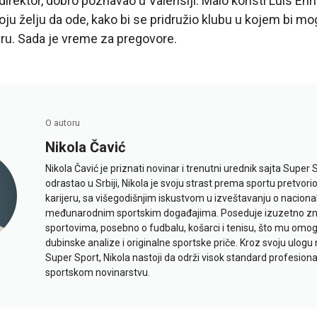
irektor, dobro poznavao u Valensiji. Malo koristi Luis Enri
ju želju da ode, kako bi se pridružio klubu u kojem bi m
ru. Sada je vreme za pregovore.
O autoru
Nikola Čavić
Nikola Čavić je priznati novinar i trenutni urednik sajta Super 
odrastao u Srbiji, Nikola je svoju strast prema sportu pretvor
karijeru, sa višegodišnjim iskustvom u izveštavanju o naciona
međunarodnim sportskim događajima. Poseduje izuzetno znan
sportovima, posebno o fudbalu, košarci i tenisu, što mu omo
dubinske analize i originalne sportske priče. Kroz svoju ulogu 
Super Sport, Nikola nastoji da održi visok standard profesional
sportskom novinarstvu.