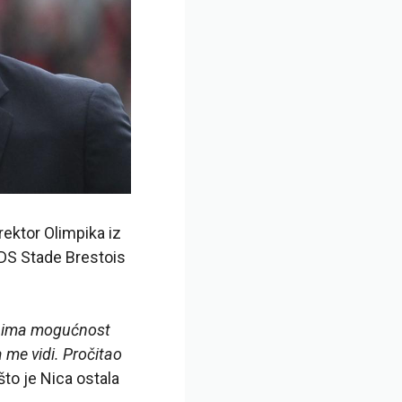
rektor Olimpika iz
i DS Stade Brestois
on ima mogućnost
 me vidi. Pročitao
što je Nica ostala