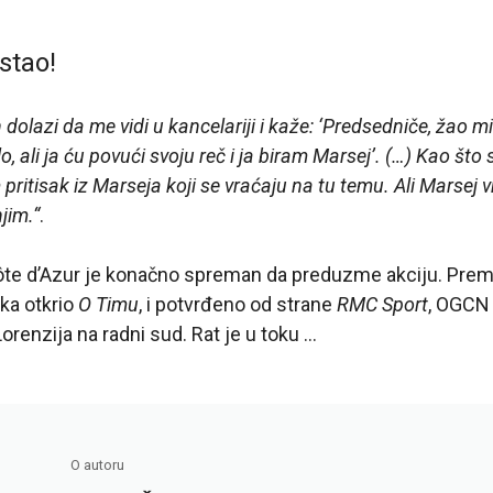
stao!
 dolazi da me vidi u kancelariji i kaže: ‘Predsedniče, žao mi 
o, ali ja ću povući svoju reč i ja biram Marsej’. (…) Kao št
itisak iz Marseja koji se vraćaju na tu temu. Ali Marsej v
jim.“
.
Côte d’Azur je konačno spreman da preduzme akciju. Pre
tka otkrio
O Timu
, i potvrđeno od strane
RMC Sport
, OGCN 
orenzija na radni sud. Rat je u toku …
O autoru