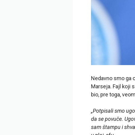
Nedavno smo ga otkr
Marseja. Fajl koji 
bio, pre toga, veom
„Potpisali smo ugo
da se povuče. Ugovo
sam štampu i shva