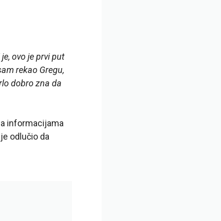
je, ovo je prvi put
o sam rekao Gregu,
rlo dobro zna da
ma informacijama
je odlučio da