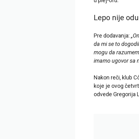
u plej-ofu.
Lepo nije odu
Pre dodavanja:
„On
da mi se to dogodil
mogu da razumem pr
imamo ugovor sa n
Nakon reči, klub 
koje je ovog četvr
odvede Gregorija L