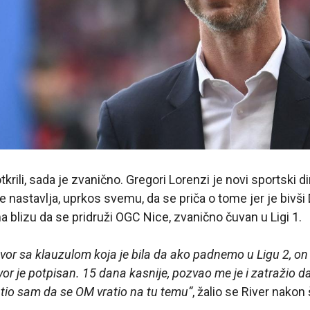
ili, sada je zvanično. Gregori Lorenzi je novi sportski di
se nastavlja, uprkos svemu, da se priča o tome jer je bivš
a blizu da se pridruži OGC Nice, zvanično čuvan u Ligi 1.
vor sa klauzulom koja je bila da ako padnemo u Ligu 2, 
r je potpisan. 15 dana kasnije, pozvao me je i zatražio da
tio sam da se OM vratio na tu temu“
, žalio se River nakon 