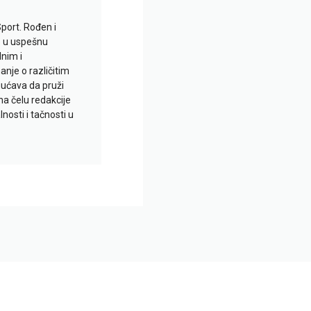
Sport. Rođen i
io u uspešnu
lnim i
je o različitim
gućava da pruži
na čelu redakcije
nosti i tačnosti u