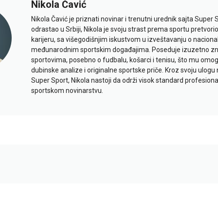
Nikola Čavić
Nikola Čavić je priznati novinar i trenutni urednik sajta Super 
odrastao u Srbiji, Nikola je svoju strast prema sportu pretvor
karijeru, sa višegodišnjim iskustvom u izveštavanju o naciona
međunarodnim sportskim događajima. Poseduje izuzetno znan
sportovima, posebno o fudbalu, košarci i tenisu, što mu omo
dubinske analize i originalne sportske priče. Kroz svoju ulogu 
Super Sport, Nikola nastoji da održi visok standard profesional
sportskom novinarstvu.