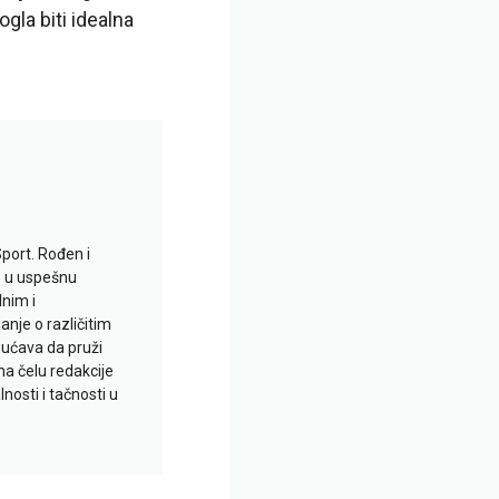
gla biti idealna
Sport. Rođen i
io u uspešnu
lnim i
je o različitim
gućava da pruži
na čelu redakcije
nosti i tačnosti u