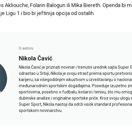
 Akliouche, Folarin Balogun ili Mika Biereth. Openda bi mo
Ligu 1 i bio bi jeftinija opcija od ostalih.
O autoru
Nikola Čavić
Nikola Čavić je priznati novinar i trenutni urednik sajta Super 
odrastao u Srbiji, Nikola je svoju strast prema sportu pretvor
karijeru, sa višegodišnjim iskustvom u izveštavanju o naciona
međunarodnim sportskim događajima. Poseduje izuzetno znan
sportovima, posebno o fudbalu, košarci i tenisu, što mu omo
dubinske analize i originalne sportske priče. Kroz svoju ulogu 
Super Sport, Nikola nastoji da održi visok standard profesional
sportskom novinarstvu.