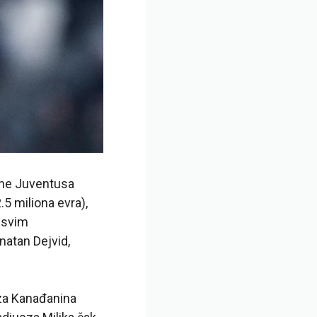
rane Juventusa
.5 miliona evra),
 svim
onatan Dejvid,
 za Kanađanina