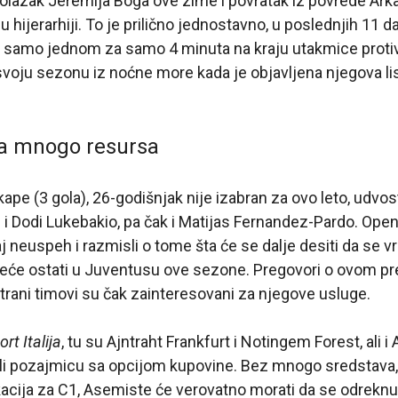
lazak Jeremija Boga ove zime i povratak iz povrede Arka
 u hijerarhiji. To je prilično jednostavno, u poslednjih 11 d
 samo jednom za samo 4 minuta na kraju utakmice protiv
 svoju sezonu iz noćne more kada je objavljena njegova l
 mnogo resursa
ape (3 gola), 26-godišnjak nije izabran za ovo leto, udvo
i i Dodi Lukebakio, pa čak i Matijas Fernandez-Pardo. Ope
j neuspeh i razmisli o tome šta će se dalje desiti da se vra
 neće ostati u Juventusu ove sezone. Pregovori o ovom p
 strani timovi su čak zainteresovani za njegove usluge.
rt Italija
, tu su Ajntraht Frankfurt i Notingem Forest, ali i
dili pozajmicu sa opcijom kupovine. Bez mnogo sredstav
kacija za C1, Asemiste će verovatno morati da se odreknu 