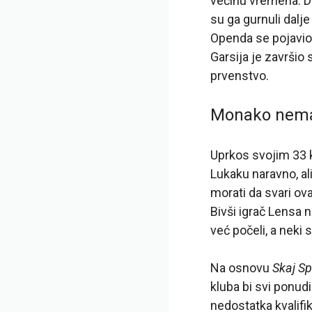
većinu vremena. Do
su ga gurnuli dalje
Openda se pojavio
Garsija je završio
prvenstvo.
Monako nema
Uprkos svojim 33 k
Lukaku naravno, al
morati da svari ova
Bivši igrač Lensa
već počeli, a neki
Na osnovu
Skaj Spo
kluba bi svi ponu
nedostatka kvalifi