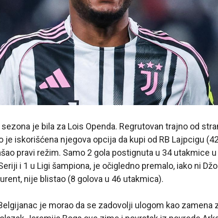
 sezona je bila za Lois Openda. Regrutovan trajno od st
o je iskorišćena njegova opcija da kupi od RB Lajpcigu (42
ašao pravi režim. Samo 2 gola postignuta u 34 utakmice u
eriji i 1 u Ligi šampiona, je očigledno premalo, iako ni Dž
rent, nije blistao (8 golova u 46 utakmica).
, Belgijanac je morao da se zadovolji ulogom kao zamena