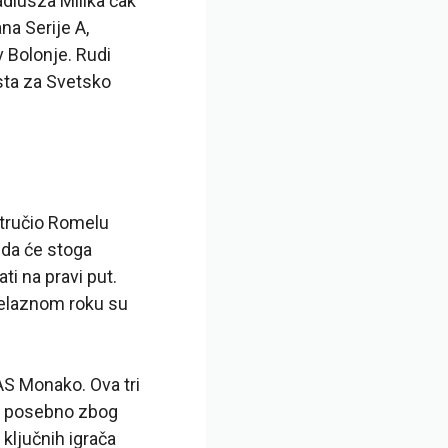
diusza Milika čak
ana Serije A,
 Bolonje. Rudi
ista za Svetsko
stručio Romelu
nda će stoga
ti na pravi put.
relaznom roku su
 AS Monako. Ova tri
a, posebno zbog
ključnih igrača