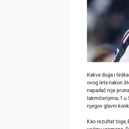
Kakva duga i teška
ovog leta nakon št
napadač nije pron
takmičenjima, 1 u S
njegov glavni konku
Kao rezultat toga