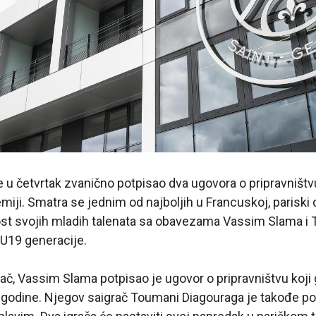
 u četvrtak zvanično potpisao dva ugovora o pripravništv
iji. Smatra se jednim od najboljih u Francuskoj, pariski 
t svojih mladih talenata sa obavezama Vassim Slama i
 U19 generacije.
rač, Vassim Slama potpisao je ugovor o pripravništvu koji
 godine. Njegov saigrač Toumani Diagouraga je takođe po