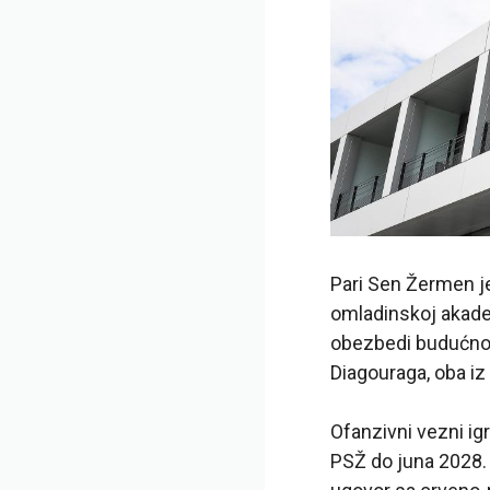
Pari Sen Žermen je
omladinskoj akadem
obezbedi budućnos
Diagouraga, oba iz
Ofanzivni vezni ig
PSŽ do juna 2028.