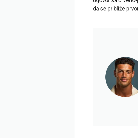
ugovor sa crveno-p
da se približe prv