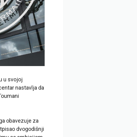
u u svojoj
centar nastavlja da
 Toumani
 ga obavezuje za
tpisao dvogodišnji