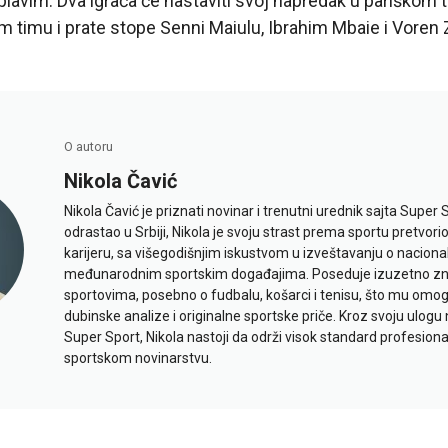
lavim. Dva igrača će nastaviti svoj napredak u pariškom
om timu i prate stope Senni Maiulu, Ibrahim Mbaie i Voren 
O autoru
Nikola Čavić
Nikola Čavić je priznati novinar i trenutni urednik sajta Super 
odrastao u Srbiji, Nikola je svoju strast prema sportu pretvor
karijeru, sa višegodišnjim iskustvom u izveštavanju o naciona
međunarodnim sportskim događajima. Poseduje izuzetno znan
sportovima, posebno o fudbalu, košarci i tenisu, što mu omo
dubinske analize i originalne sportske priče. Kroz svoju ulogu 
Super Sport, Nikola nastoji da održi visok standard profesional
sportskom novinarstvu.