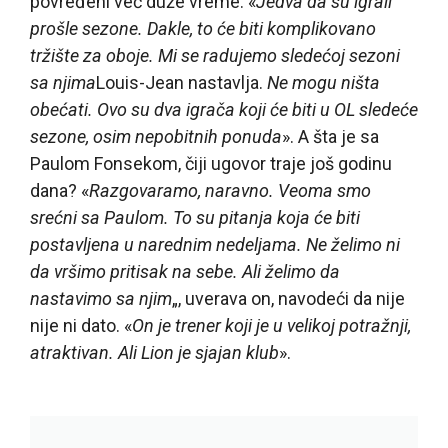
povređeni već duže vreme. «
Jedva da su igrali
prošle sezone. Dakle, to će biti komplikovano
tržište za oboje. Mi se radujemo sledećoj sezoni
sa njima
Louis-Jean nastavlja.
Ne mogu ništa
obećati. Ovo su dva igrača koji će biti u OL sledeće
sezone, osim nepobitnih ponuda
». A šta je sa
Paulom Fonsekom, čiji ugovor traje još godinu
dana? «
Razgovaramo, naravno. Veoma smo
srećni sa Paulom. To su pitanja koja će biti
postavljena u narednim nedeljama. Ne želimo ni
da vršimo pritisak na sebe. Ali želimo da
nastavimo sa njim
„, uverava on, navodeći da nije
nije ni dato. «
On je trener koji je u velikoj potražnji,
atraktivan. Ali Lion je sjajan klub
».