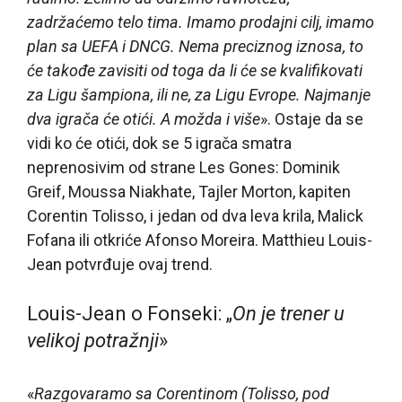
zadržaćemo telo tima. Imamo prodajni cilj, imamo
plan sa UEFA i DNCG. Nema preciznog iznosa, to
će takođe zavisiti od toga da li će se kvalifikovati
za Ligu šampiona, ili ne, za Ligu Evrope. Najmanje
dva igrača će otići. A možda i više
». Ostaje da se
vidi ko će otići, dok se 5 igrača smatra
neprenosivim od strane Les Gones: Dominik
Greif, Moussa Niakhate, Tajler Morton, kapiten
Corentin Tolisso, i jedan od dva leva krila, Malick
Fofana ili otkriće Afonso Moreira. Matthieu Louis-
Jean potvrđuje ovaj trend.
Louis-Jean o Fonseki: „
On je trener u
velikoj potražnji
»
«
Razgovaramo sa Corentinom (Tolisso, pod