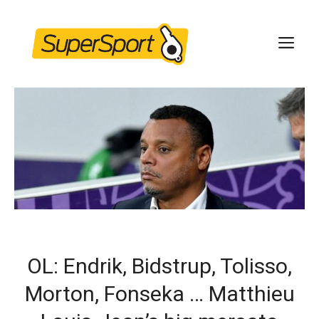
Skip
to
ME
content
OL: Endrik, Bidstrup, Tolisso,
Morton, Fonseka … Matthieu