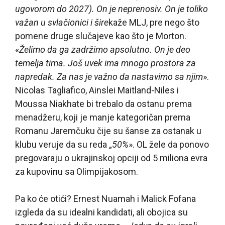
ugovorom do 2027). On je neprenosiv. On je toliko
važan u svlačionici i šire
kaže MLJ, pre nego što
pomene druge slučajeve kao što je Morton.
«
Želimo da ga zadržimo apsolutno. On je deo
temelja tima. Još uvek ima mnogo prostora za
napredak. Za nas je važno da nastavimo sa njim
».
Nicolas Tagliafico, Ainslei Maitland-Niles i
Moussa Niakhate bi trebalo da ostanu prema
menadžeru, koji je manje kategoričan prema
Romanu Jaremčuku čije su šanse za ostanak u
klubu veruje da su reda „
50%
». OL žele da ponovo
pregovaraju o ukrajinskoj opciji od 5 miliona evra
za kupovinu sa Olimpijakosom.
Pa ko će otići? Ernest Nuamah i Malick Fofana
izgleda da su idealni kandidati, ali obojica su