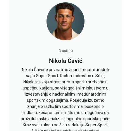
O autoru
Nikola Čavić
Nikola Čavić je priznati novinar i trenutni urednik
sajta Super Sport. Rođen i odrastao u Srbiji,
Nikola je svoju strast prema sportu pretvorio u
uspešnu karijeru, sa višegodišnjim iskustvom u
izveštavanju o nacionalnim i međunarodnim
sportskim događajima. Poseduje izuzetno
znanje o različitim sportovima, posebno o
fudbalu, košarci i tenisu, što mu omogućava da
pruži dubinske analize i originalne sportske priče.
Kroz svoju ulogu na čelu redakcije Super Sport,
Nikola nastoji da održi visok standard