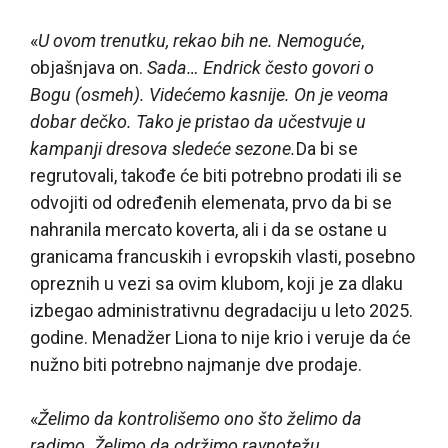
«
U ovom trenutku, rekao bih ne. Nemoguće
,
objašnjava on.
Sada… Endrick često govori o
Bogu (osmeh). Videćemo kasnije. On je veoma
dobar dečko. Tako je pristao da učestvuje u
kampanji dresova sledeće sezone.
Da bi se
regrutovali, takođe će biti potrebno prodati ili se
odvojiti od određenih elemenata, prvo da bi se
nahranila mercato koverta, ali i da se ostane u
granicama francuskih i evropskih vlasti, posebno
opreznih u vezi sa ovim klubom, koji je za dlaku
izbegao administrativnu degradaciju u leto 2025.
godine. Menadžer Liona to nije krio i veruje da će
nužno biti potrebno najmanje dve prodaje.
«
Želimo da kontrolišemo ono što želimo da
radimo. Želimo da održimo ravnotežu,