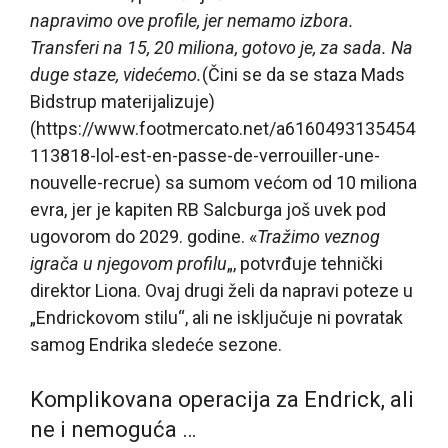
napravimo ove profile, jer nemamo izbora.
Transferi na 15, 20 miliona, gotovo je, za sada. Na
duge staze, videćemo.
(Čini se da se staza Mads
Bidstrup materijalizuje)
(https://www.footmercato.net/a6160493135454
113818-lol-est-en-passe-de-verrouiller-une-
nouvelle-recrue) sa sumom većom od 10 miliona
evra, jer je kapiten RB Salcburga još uvek pod
ugovorom do 2029. godine. «
Tražimo veznog
igrača u njegovom profilu
„, potvrđuje tehnički
direktor Liona. Ovaj drugi želi da napravi poteze u
„Endrickovom stilu“, ali ne isključuje ni povratak
samog Endrika sledeće sezone.
Komplikovana operacija za Endrick, ali
ne i nemoguća …