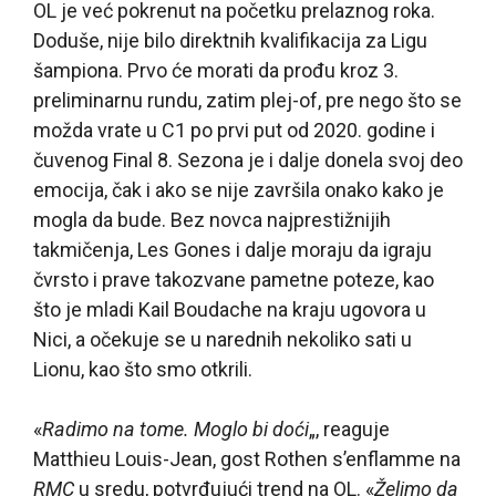
OL je već pokrenut na početku prelaznog roka.
Doduše, nije bilo direktnih kvalifikacija za Ligu
šampiona. Prvo će morati da prođu kroz 3.
preliminarnu rundu, zatim plej-of, pre nego što se
možda vrate u C1 po prvi put od 2020. godine i
čuvenog Final 8. Sezona je i dalje donela svoj deo
emocija, čak i ako se nije završila onako kako je
mogla da bude. Bez novca najprestižnijih
takmičenja, Les Gones i dalje moraju da igraju
čvrsto i prave takozvane pametne poteze, kao
što je mladi Kail Boudache na kraju ugovora u
Nici, a očekuje se u narednih nekoliko sati u
Lionu, kao što smo otkrili.
«
Radimo na tome. Moglo bi doći
„, reaguje
Matthieu Louis-Jean, gost Rothen s’enflamme na
RMC
u sredu, potvrđujući trend na OL. «
Želimo da