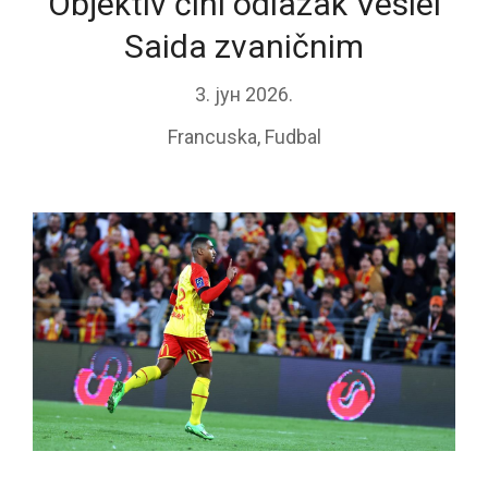
Objektiv čini odlazak Veslei
Saida zvaničnim
3. јун 2026.
Francuska
,
Fudbal