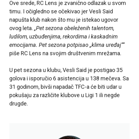
Ove srede, RC Lens je zvanično odlazak u svom
timu. I očigledno se očekivao jer Vesli Said
napušta klub nakon što mu je istekao ugovor
ovog leta.
„Pet sezona obeleženih talentom,
ludilom, uzbuđenjima, rekordima i kaskadnim
emocijama. Pet sezona potpisao „klima uređaj““
piše RC Lens na svojim društvenim mrežama.
U pet sezona u klubu, Vesli Said je postigao 35
golova i isporučio 6 asistencija u 138 mečeva. Sa
31 godinom, bivši napadač TFC-a će biti udar u
pokušaju za različite klubove u Ligi 1 ili negde
drugde.