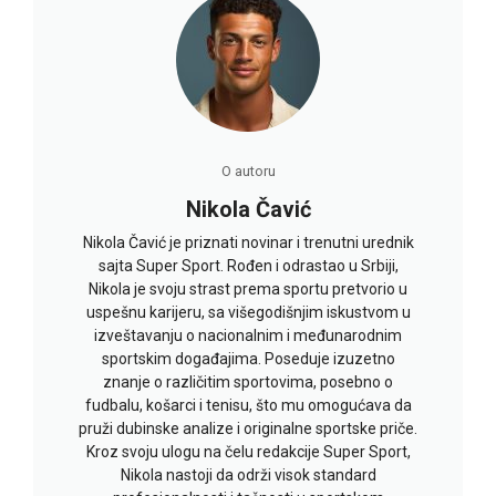
O autoru
Nikola Čavić
Nikola Čavić je priznati novinar i trenutni urednik
sajta Super Sport. Rođen i odrastao u Srbiji,
Nikola je svoju strast prema sportu pretvorio u
uspešnu karijeru, sa višegodišnjim iskustvom u
izveštavanju o nacionalnim i međunarodnim
sportskim događajima. Poseduje izuzetno
znanje o različitim sportovima, posebno o
fudbalu, košarci i tenisu, što mu omogućava da
pruži dubinske analize i originalne sportske priče.
Kroz svoju ulogu na čelu redakcije Super Sport,
Nikola nastoji da održi visok standard