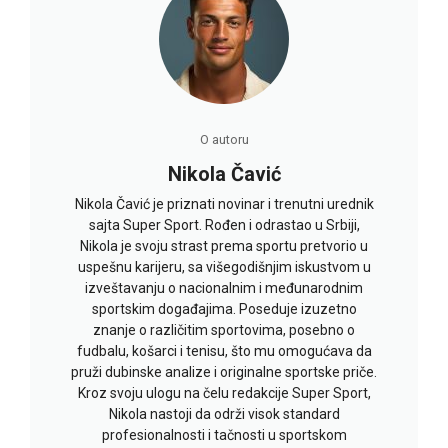
O autoru
Nikola Čavić
Nikola Čavić je priznati novinar i trenutni urednik
sajta Super Sport. Rođen i odrastao u Srbiji,
Nikola je svoju strast prema sportu pretvorio u
uspešnu karijeru, sa višegodišnjim iskustvom u
izveštavanju o nacionalnim i međunarodnim
sportskim događajima. Poseduje izuzetno
znanje o različitim sportovima, posebno o
fudbalu, košarci i tenisu, što mu omogućava da
pruži dubinske analize i originalne sportske priče.
Kroz svoju ulogu na čelu redakcije Super Sport,
Nikola nastoji da održi visok standard
profesionalnosti i tačnosti u sportskom