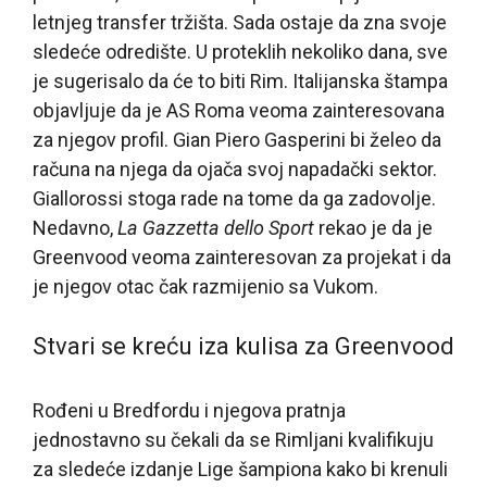
letnjeg transfer tržišta. Sada ostaje da zna svoje
sledeće odredište. U proteklih nekoliko dana, sve
je sugerisalo da će to biti Rim. Italijanska štampa
objavljuje da je AS Roma veoma zainteresovana
za njegov profil. Gian Piero Gasperini bi želeo da
računa na njega da ojača svoj napadački sektor.
Giallorossi stoga rade na tome da ga zadovolje.
Nedavno,
La Gazzetta dello Sport
rekao je da je
Greenvood veoma zainteresovan za projekat i da
je njegov otac čak razmijenio sa Vukom.
Stvari se kreću iza kulisa za Greenvood
Rođeni u Bredfordu i njegova pratnja
jednostavno su čekali da se Rimljani kvalifikuju
za sledeće izdanje Lige šampiona kako bi krenuli