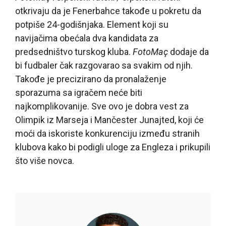
otkrivaju da je Fenerbahce takođe u pokretu da
potpiše 24-godišnjaka. Element koji su
navijačima obećala dva kandidata za
predsedništvo turskog kluba.
FotoMaç
dodaje da
bi fudbaler čak razgovarao sa svakim od njih.
Takođe je precizirano da pronalaženje
sporazuma sa igračem neće biti
najkomplikovanije. Sve ovo je dobra vest za
Olimpik iz Marseja i Mančester Junajted, koji će
moći da iskoriste konkurenciju između stranih
klubova kako bi podigli uloge za Engleza i prikupili
što više novca.