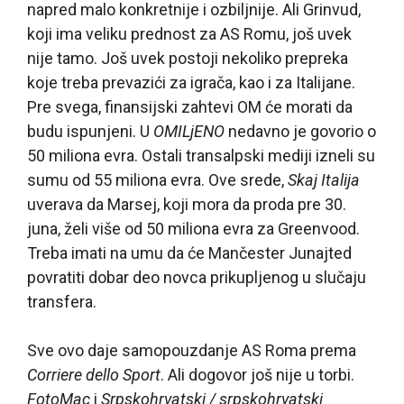
napred malo konkretnije i ozbiljnije. Ali Grinvud,
koji ima veliku prednost za AS Romu, još uvek
nije tamo. Još uvek postoji nekoliko prepreka
koje treba prevazići za igrača, kao i za Italijane.
Pre svega, finansijski zahtevi OM će morati da
budu ispunjeni. U
OMILjENO
nedavno je govorio o
50 miliona evra. Ostali transalpski mediji izneli su
sumu od 55 miliona evra. Ove srede,
Skaj Italija
uverava da Marsej, koji mora da proda pre 30.
juna, želi više od 50 miliona evra za Greenvood.
Treba imati na umu da će Mančester Junajted
povratiti dobar deo novca prikupljenog u slučaju
transfera.
Sve ovo daje samopouzdanje AS Roma prema
Corriere dello Sport
. Ali dogovor još nije u torbi.
FotoMaç
i
Srpskohrvatski / srpskohrvatski