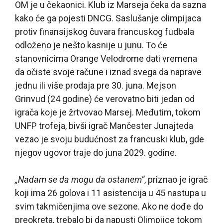
OM je u čekaonici. Klub iz Marseja čeka da sazna
kako će ga pojesti DNCG. Saslušanje olimpijaca
protiv finansijskog čuvara francuskog fudbala
odloženo je nešto kasnije u junu. To će
stanovnicima Orange Velodrome dati vremena
da očiste svoje račune i iznad svega da naprave
jednu ili više prodaja pre 30. juna. Mejson
Grinvud (24 godine) će verovatno biti jedan od
igrača koje je žrtvovao Marsej. Međutim, tokom
UNFP trofeja, bivši igrač Mančester Junajteda
vezao je svoju budućnost za francuski klub, gde
njegov ugovor traje do juna 2029. godine.
„Nadam se da mogu da ostanem“
, priznao je igrač
koji ima 26 golova i 11 asistencija u 45 nastupa u
svim takmičenjima ove sezone. Ako ne dođe do
preokreta, trebalo bi da napusti Olimpijce tokom