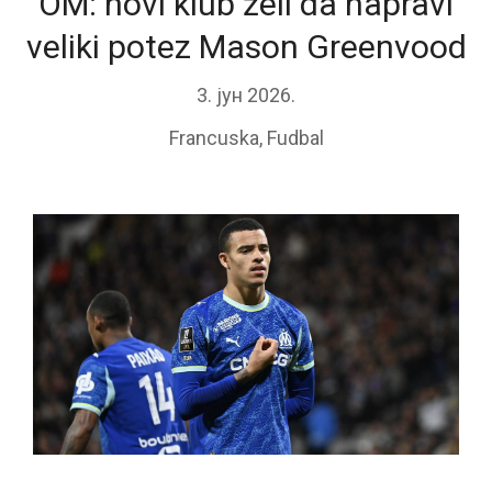
OM: novi klub želi da napravi
veliki potez Mason Greenvood
3. јун 2026.
Francuska
,
Fudbal