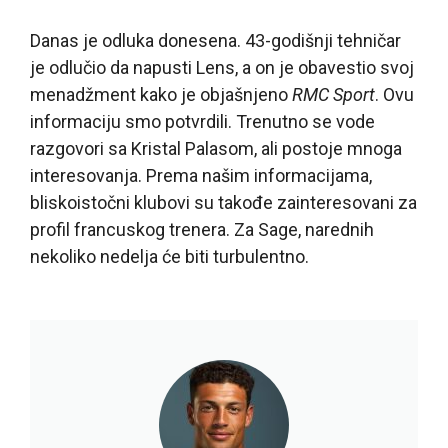
Danas je odluka donesena. 43-godišnji tehničar
je odlučio da napusti Lens, a on je obavestio svoj
menadžment kako je objašnjeno
RMC Sport
. Ovu
informaciju smo potvrdili. Trenutno se vode
razgovori sa Kristal Palasom, ali postoje mnoga
interesovanja. Prema našim informacijama,
bliskoistočni klubovi su takođe zainteresovani za
profil francuskog trenera. Za Sage, narednih
nekoliko nedelja će biti turbulentno.