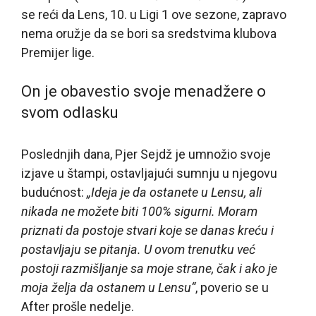
se reći da Lens, 10. u Ligi 1 ove sezone, zapravo
nema oružje da se bori sa sredstvima klubova
Premijer lige.
On je obavestio svoje menadžere o
svom odlasku
Poslednjih dana, Pjer Sejdž je umnožio svoje
izjave u štampi, ostavljajući sumnju u njegovu
budućnost:
„Ideja je da ostanete u Lensu, ali
nikada ne možete biti 100% sigurni. Moram
priznati da postoje stvari koje se danas kreću i
postavljaju se pitanja. U ovom trenutku već
postoji razmišljanje sa moje strane, čak i ako je
moja želja da ostanem u Lensu“
, poverio se u
After prošle nedelje.