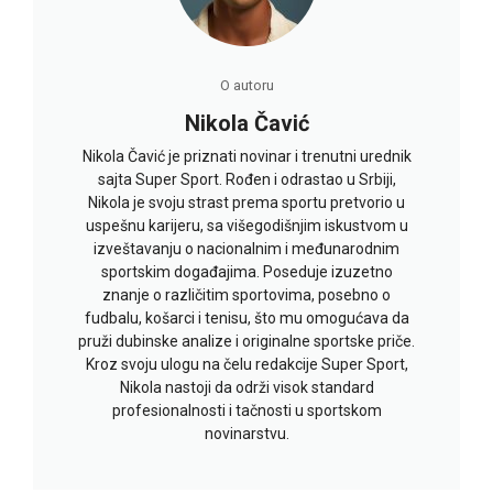
O autoru
Nikola Čavić
Nikola Čavić je priznati novinar i trenutni urednik
sajta Super Sport. Rođen i odrastao u Srbiji,
Nikola je svoju strast prema sportu pretvorio u
uspešnu karijeru, sa višegodišnjim iskustvom u
izveštavanju o nacionalnim i međunarodnim
sportskim događajima. Poseduje izuzetno
znanje o različitim sportovima, posebno o
fudbalu, košarci i tenisu, što mu omogućava da
pruži dubinske analize i originalne sportske priče.
Kroz svoju ulogu na čelu redakcije Super Sport,
Nikola nastoji da održi visok standard
profesionalnosti i tačnosti u sportskom
novinarstvu.