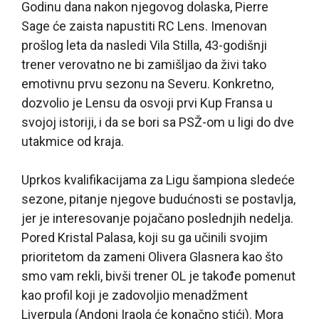
Godinu dana nakon njegovog dolaska, Pierre
Sage će zaista napustiti RC Lens. Imenovan
prošlog leta da nasledi Vila Stilla, 43-godišnji
trener verovatno ne bi zamišljao da živi tako
emotivnu prvu sezonu na Severu. Konkretno,
dozvolio je Lensu da osvoji prvi Kup Fransa u
svojoj istoriji, i da se bori sa PSŽ-om u ligi do dve
utakmice od kraja.
Uprkos kvalifikacijama za Ligu šampiona sledeće
sezone, pitanje njegove budućnosti se postavlja,
jer je interesovanje pojačano poslednjih nedelja.
Pored Kristal Palasa, koji su ga učinili svojim
prioritetom da zameni Olivera Glasnera kao što
smo vam rekli, bivši trener OL je takođe pomenut
kao profil koji je zadovoljio menadžment
Liverpula (Andoni Iraola će konačno stići). Mora