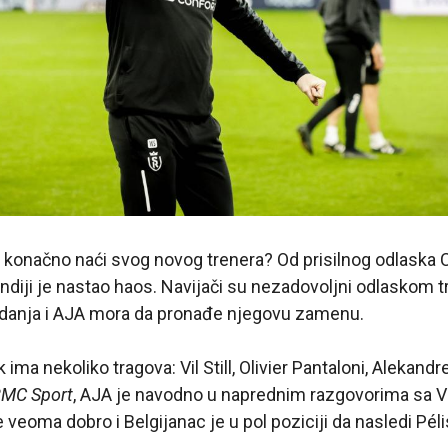
e konačno naći svog novog trenera? Od prisilnog odlaska
undiji je nastao haos. Navijači su nezadovoljni odlaskom tr
adanja i AJA mora da pronađe njegovu zamenu.
 ima nekoliko tragova: Vil Still, Olivier Pantaloni, Alekandr
MC Sport
, AJA je navodno u naprednim razgovorima sa Vi
veoma dobro i Belgijanac je u pol poziciji da nasledi Péli