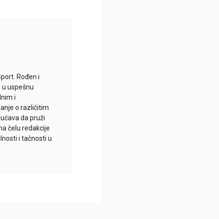
Sport. Rođen i
io u uspešnu
lnim i
je o različitim
gućava da pruži
na čelu redakcije
nosti i tačnosti u