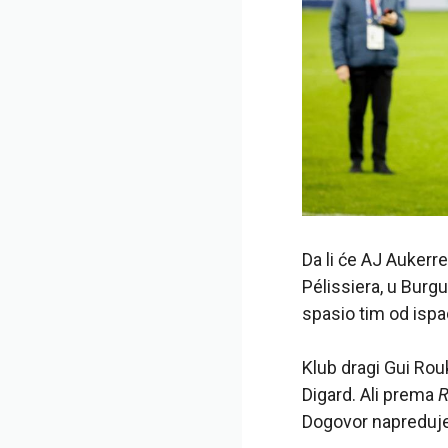
Da li će AJ Aukerr
Pélissiera, u Burg
spasio tim od isp
Klub dragi Gui Rouk
Digard. Ali prema
R
Dogovor napreduje 