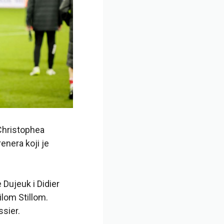
 Christophea
enera koji je
e Dujeuk i Didier
lom Stillom.
ssier.