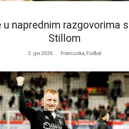
e u naprednim razgovorima s
Stillom
2. јун 2026.
Francuska
,
Fudbal