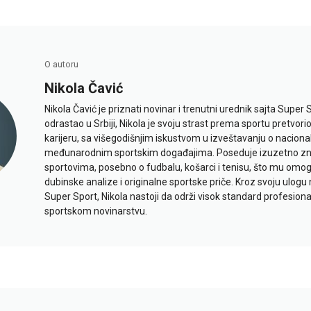
O autoru
Nikola Čavić
Nikola Čavić je priznati novinar i trenutni urednik sajta Super 
odrastao u Srbiji, Nikola je svoju strast prema sportu pretvor
karijeru, sa višegodišnjim iskustvom u izveštavanju o naciona
međunarodnim sportskim događajima. Poseduje izuzetno znan
sportovima, posebno o fudbalu, košarci i tenisu, što mu omo
dubinske analize i originalne sportske priče. Kroz svoju ulogu 
Super Sport, Nikola nastoji da održi visok standard profesional
sportskom novinarstvu.