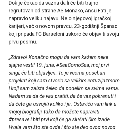
Dok je čekao da sazna da li će biti trajno
regrutovan od strane AS Monako, Ansu Fati je
napravio veliku najavu. Ne o njegovoj igračkoj
karijeri, već o novom pravcu. 23-godišnji Španac
koji pripada FC Barseloni uskoro će objaviti svoju
prvu pesmu.
„Zdravo! Konačno mogu da vam kažem neke
sjajne vesti! 19. juna, #SeaComoSea, moj prvi
singl, će biti objavljen. To je veoma poseban
projekat koji sam stvorio sa velikim entuzijazmom
i koji sam zaista želeo da podelim sa svima vama.
Nadam se da će vas pratiti, da će vas pokrenuti i
da ćete ga usvojiti koliko i ja. Ostaviću vam link u
mojoj biografiji, tako da možete napraviti
#presave i biti prvi koji će ga slušati čim izađe.
Hvala vam što ste ovde i što ste deo ovog novog