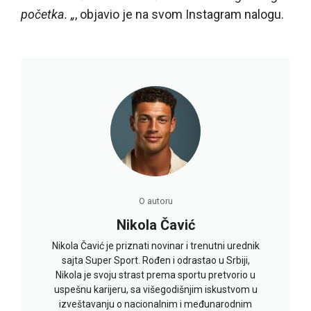
početka. „
, objavio je na svom Instagram nalogu.
O autoru
Nikola Čavić
Nikola Čavić je priznati novinar i trenutni urednik
sajta Super Sport. Rođen i odrastao u Srbiji,
Nikola je svoju strast prema sportu pretvorio u
uspešnu karijeru, sa višegodišnjim iskustvom u
izveštavanju o nacionalnim i međunarodnim