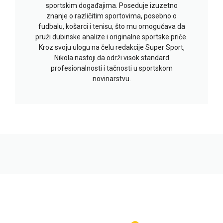
sportskim događajima. Poseduje izuzetno
znanje o različitim sportovima, posebno o
fudbalu, košarci i tenisu, što mu omogućava da
pruži dubinske analize i originalne sportske priče.
Kroz svoju ulogu na čelu redakcije Super Sport,
Nikola nastoji da održi visok standard
profesionalnosti i tačnosti u sportskom
novinarstvu.