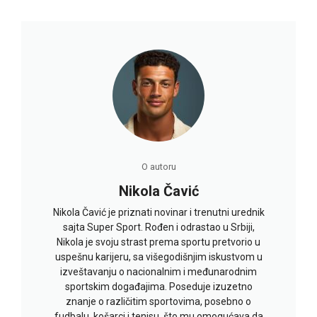
O autoru
Nikola Čavić
Nikola Čavić je priznati novinar i trenutni urednik
sajta Super Sport. Rođen i odrastao u Srbiji,
Nikola je svoju strast prema sportu pretvorio u
uspešnu karijeru, sa višegodišnjim iskustvom u
izveštavanju o nacionalnim i međunarodnim
sportskim događajima. Poseduje izuzetno
znanje o različitim sportovima, posebno o
fudbalu, košarci i tenisu, što mu omogućava da