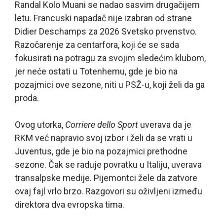
Randal Kolo Muani se nadao sasvim drugačijem
letu. Francuski napadač nije izabran od strane
Didier Deschamps za 2026 Svetsko prvenstvo.
Razočarenje za centarfora, koji će se sada
fokusirati na potragu za svojim sledećim klubom,
jer neće ostati u Totenhemu, gde je bio na
pozajmici ove sezone, niti u PSŽ-u, koji želi da ga
proda.
Ovog utorka,
Corriere dello Sport
uverava da je
RKM već napravio svoj izbor i želi da se vrati u
Juventus, gde je bio na pozajmici prethodne
sezone. Čak se raduje povratku u Italiju, uverava
transalpske medije. Pijemontci žele da zatvore
ovaj fajl vrlo brzo. Razgovori su oživljeni između
direktora dva evropska tima.