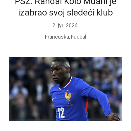
PSŽ: Randal Kolo Muani je
izabrao svoj sledeći klub
2. јун 2026.
Francuska
,
Fudbal