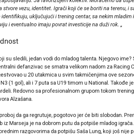
u zapošljavanju. Ja favorizujem kolektiv. Moraćemo da u
tvore vezu, identitet. Igrači koji će se boriti na terenu, i 
 identifikuju, uključujući i trening centar, sa nekim mladim 
viju i eventualno imaju povrat investicije na duži rok. „
ednost
i su sledili, jedan vodi do mladog talenta. Njegovo ime? 
centralni defanzivac se smatra velikom nadom za Racing C
čestvovao u 20 utakmica u svim takmičenjima ove sezone.
N3 (1 gol), ali i 7 puta sa U19 timom u National. Takođe je
deli. Redovno sa profesionalnom grupom tokom trening
ora Alzašana.
proboj da ga regrutuje, pogotovo jer će biti slobodan. Pr
b iz Marseja je na dobrom putu da potpiše mladog igrača.
rednim razgovorima da potpišu Saša Lung, koji još nije p