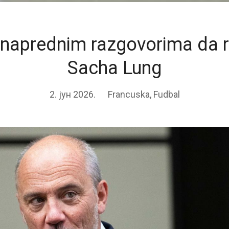
 naprednim razgovorima da r
Sacha Lung
2. јун 2026.
Francuska
,
Fudbal