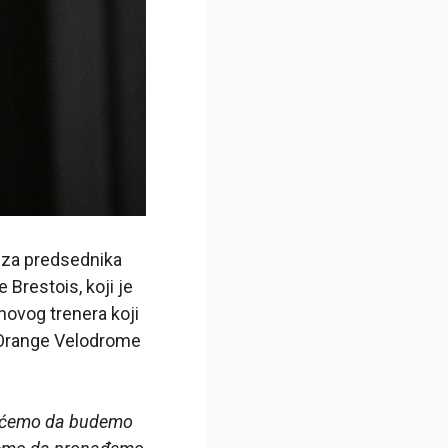
n za predsednika
 Brestois, koji je
novog trenera koji
i Orange Velodrome
ćemo da budemo