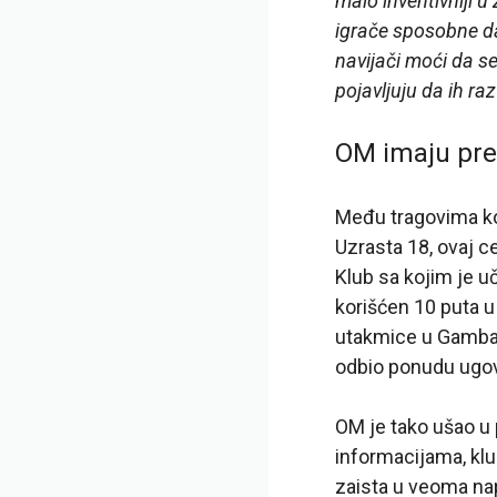
malo inventivniji 
igrače sposobne da s
navijači moći da se
pojavljuju da ih raz
OM imaju pr
Među tragovima koj
Uzrasta 18, ovaj 
Klub sa kojim je u
korišćen 10 puta u 
utakmice u Gambar
odbio ponudu ugov
OM je tako ušao u 
informacijama, klu
zaista u veoma nap