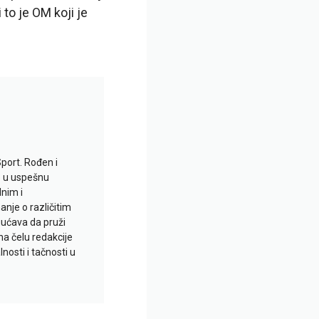
to je OM koji je
Sport. Rođen i
io u uspešnu
lnim i
je o različitim
gućava da pruži
na čelu redakcije
nosti i tačnosti u