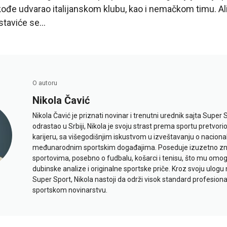
akođe udvarao italijanskom klubu, kao i nemačkom timu. Ali 
astaviće se…
O autoru
Nikola Čavić
Nikola Čavić je priznati novinar i trenutni urednik sajta Super 
odrastao u Srbiji, Nikola je svoju strast prema sportu pretvor
karijeru, sa višegodišnjim iskustvom u izveštavanju o naciona
međunarodnim sportskim događajima. Poseduje izuzetno znan
sportovima, posebno o fudbalu, košarci i tenisu, što mu omo
dubinske analize i originalne sportske priče. Kroz svoju ulogu 
Super Sport, Nikola nastoji da održi visok standard profesional
sportskom novinarstvu.