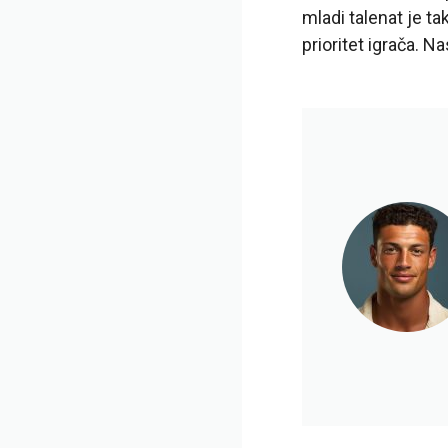
mladi talenat je t
prioritet igrača. N