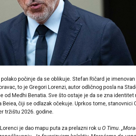
 polako počinje da se oblikuje. Stefan Ričard je imenova
pravac, to je Gregori Lorenzi, autor odličnog posla na Stade
 od Medhi Benatia. Sve što ostaje je da se zna identitet 
 Beiea, čiji se odlazak očekuje. Uprkos tome, stanovnic
r tržištu 2026. godine.
 Lorenci je dao mapu puta za prelazni rok u
O Timu
.
„Mora