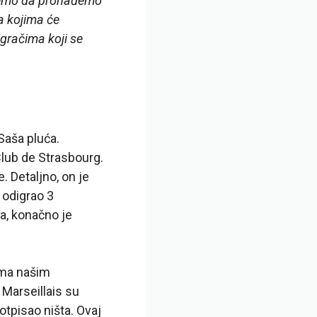
spemo da pronađemo
sa kojima će
igračima koji se
Saša pluća.
lub de Strasbourg.
 Detaljno, on je
 odigrao 3
a, konačno je
ema našim
 Marseillais su
otpisao ništa. Ovaj