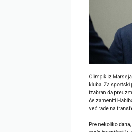
Olimpik iz Marseja
kluba. Za sportski 
izabran da preuzme
će zameniti Habiba
već rade na transfe
Pre nekoliko dana,