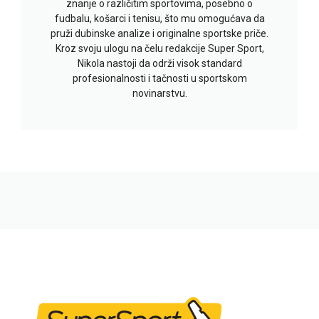
znanje o različitim sportovima, posebno o
fudbalu, košarci i tenisu, što mu omogućava da
pruži dubinske analize i originalne sportske priče.
Kroz svoju ulogu na čelu redakcije Super Sport,
Nikola nastoji da održi visok standard
profesionalnosti i tačnosti u sportskom
novinarstvu.