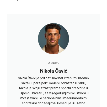
O autoru
Nikola Čavić
Nikola Čavić je priznati novinar i trenutni urednik
sajta Super Sport. Rođen i odrastao u Srbiji,
Nikola je svoju strast prema sportu pretvorio u
uspešnu karijeru, sa višegodišnjim iskustvom u
izveštavanju o nacionalnim i međunarodnim
sportskim događajima. Poseduje izuzetno