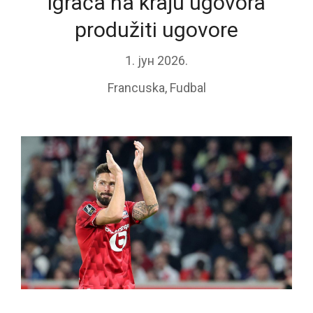
igrača na kraju ugovora
produžiti ugovore
1. јун 2026.
Francuska
,
Fudbal