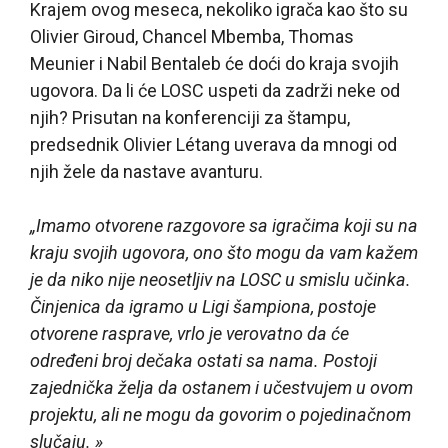
Krajem ovog meseca, nekoliko igrača kao što su
Olivier Giroud, Chancel Mbemba, Thomas
Meunier i Nabil Bentaleb će doći do kraja svojih
ugovora. Da li će LOSC uspeti da zadrži neke od
njih? Prisutan na konferenciji za štampu,
predsednik Olivier Létang uverava da mnogi od
njih žele da nastave avanturu.
„Imamo otvorene razgovore sa igračima koji su na
kraju svojih ugovora, ono što mogu da vam kažem
je da niko nije neosetljiv na LOSC u smislu učinka.
Činjenica da igramo u Ligi šampiona, postoje
otvorene rasprave, vrlo je verovatno da će
određeni broj dečaka ostati sa nama. Postoji
zajednička želja da ostanem i učestvujem u ovom
projektu, ali ne mogu da govorim o pojedinačnom
slučaju. »