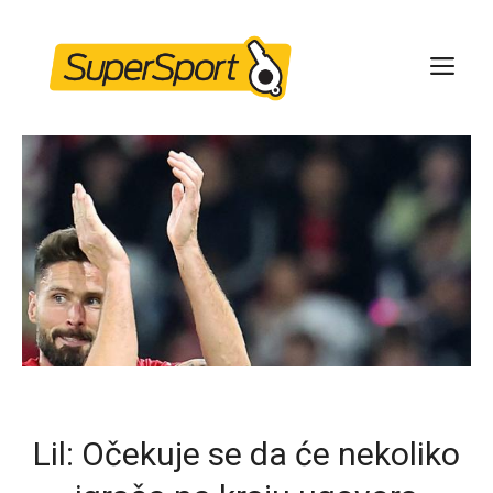
Skip
to
ME
content
Lil: Očekuje se da će nekoliko