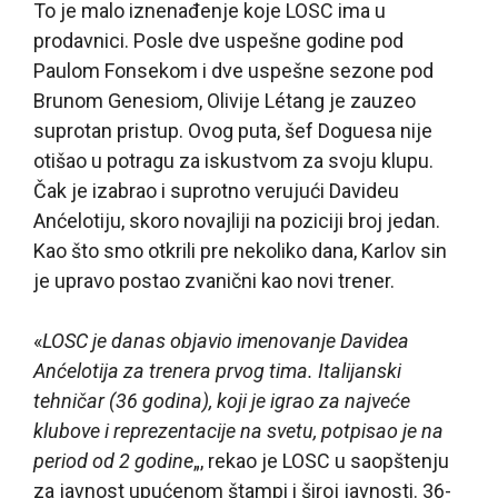
To je malo iznenađenje koje LOSC ima u
prodavnici. Posle dve uspešne godine pod
Paulom Fonsekom i dve uspešne sezone pod
Brunom Genesiom, Olivije Létang je zauzeo
suprotan pristup. Ovog puta, šef Doguesa nije
otišao u potragu za iskustvom za svoju klupu.
Čak je izabrao i suprotno verujući Davideu
Anćelotiju, skoro novajliji na poziciji broj jedan.
Kao što smo otkrili pre nekoliko dana, Karlov sin
je upravo postao zvanični kao novi trener.
«
LOSC je danas objavio imenovanje Davidea
Anćelotija za trenera prvog tima. Italijanski
tehničar (36 godina), koji je igrao za najveće
klubove i reprezentacije na svetu, potpisao je na
period od 2 godine
„, rekao je LOSC u saopštenju
za javnost upućenom štampi i široj javnosti. 36-