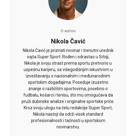
O autoru
Nikola Čavić
Nikola Čavić je priznati novinar i trenutni urednik
sajta Super Sport. Rođen i odrastao u Srbiji,
Nikola je svoju strast prema sportu pretvorio u
uspešnu karijeru, sa višegodišnjim iskustvom u
izveštavanju o nacionalnim i međunarodnim
sportskim događajima. Poseduje izuzetno
znanje o različitim sportovima, posebno o
fudbalu, košarci i tenisu, što mu omogućava da
pruži dubinske analize i originalne sportske priče.
Kroz svoju ulogu na čelu redakcije Super Sport,
Nikola nastoji da održi visok standard
profesionalnosti i tačnosti u sportskom
novinarstvu.