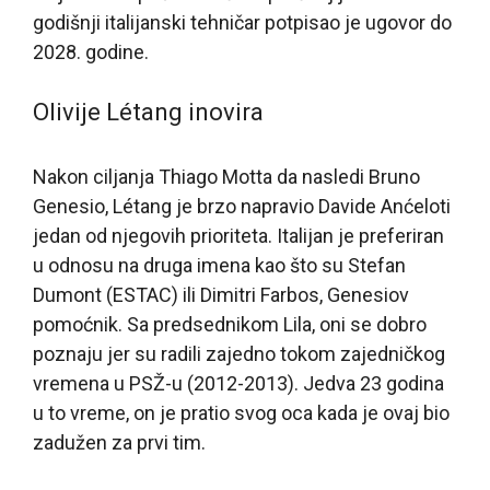
godišnji italijanski tehničar potpisao je ugovor do
2028. godine.
Olivije Létang inovira
Nakon ciljanja Thiago Motta da nasledi Bruno
Genesio, Létang je brzo napravio Davide Anćeloti
jedan od njegovih prioriteta. Italijan je preferiran
u odnosu na druga imena kao što su Stefan
Dumont (ESTAC) ili Dimitri Farbos, Genesiov
pomoćnik. Sa predsednikom Lila, oni se dobro
poznaju jer su radili zajedno tokom zajedničkog
vremena u PSŽ-u (2012-2013). Jedva 23 godina
u to vreme, on je pratio svog oca kada je ovaj bio
zadužen za prvi tim.