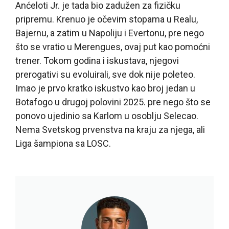
Anćeloti Jr. je tada bio zadužen za fizičku
pripremu. Krenuo je očevim stopama u Realu,
Bajernu, a zatim u Napoliju i Evertonu, pre nego
što se vratio u Merengues, ovaj put kao pomoćni
trener. Tokom godina i iskustava, njegovi
prerogativi su evoluirali, sve dok nije poleteo.
Imao je prvo kratko iskustvo kao broj jedan u
Botafogo u drugoj polovini 2025. pre nego što se
ponovo ujedinio sa Karlom u osoblju Selecao.
Nema Svetskog prvenstva na kraju za njega, ali
Liga šampiona sa LOSC.