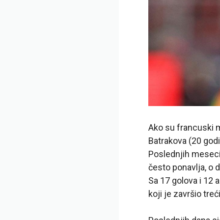
Ako su francuski m
Batrakova (20 godi
Poslednjih meseci 
često ponavlja, o
Sa 17 golova i 12 a
koji je završio treći 