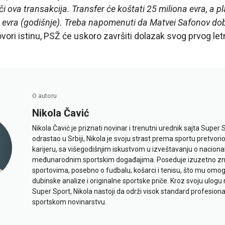
eči ova transakcija. Transfer će koštati 25 miliona evra, a 
na evra (godišnje). Treba napomenuti da Matvei Safonov dob
vori istinu, PSŽ će uskoro završiti dolazak svog prvog let
O autoru
Nikola Čavić
Nikola Čavić je priznati novinar i trenutni urednik sajta Super 
odrastao u Srbiji, Nikola je svoju strast prema sportu pretvor
karijeru, sa višegodišnjim iskustvom u izveštavanju o naciona
međunarodnim sportskim događajima. Poseduje izuzetno znan
sportovima, posebno o fudbalu, košarci i tenisu, što mu omo
dubinske analize i originalne sportske priče. Kroz svoju ulogu 
Super Sport, Nikola nastoji da održi visok standard profesional
sportskom novinarstvu.