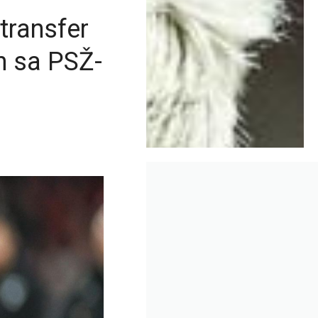
transfer
n sa PSŽ-