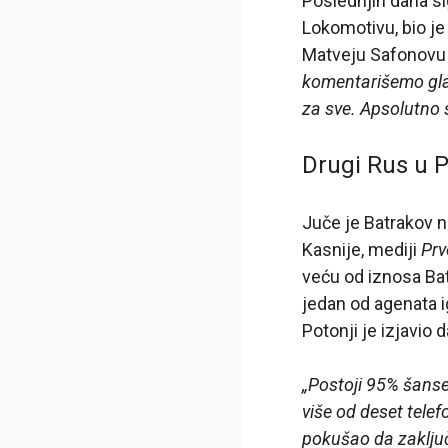
Poslednjih dana sig
Lokomotivu, bio je
Matveju Safonovu 
komentarišemo glas
za sve. Apsolutno 
Drugi Rus u 
Juče je Batrakov 
Kasnije, mediji
Prv
veću od iznosa Bat
jedan od agenata i
Potonji je izjavio 
„Postoji 95% šanse 
više od deset tele
pokušao da zaključi