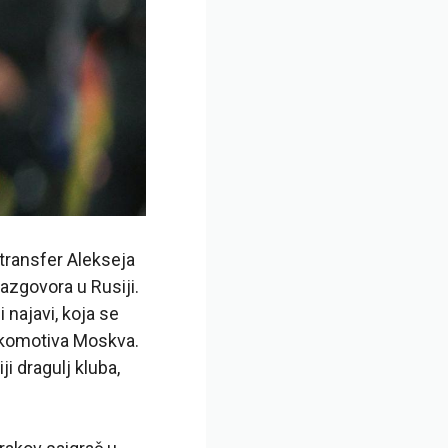
transfer Alekseja
azgovora u Rusiji.
 najavi, koja se
okomotiva Moskva.
i dragulj kluba,