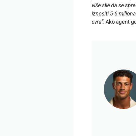
više sile da se spr
iznositi 5-6 milio
evra“
. Ako agent go