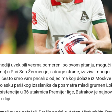
ediji uvek bili veoma odmereni po ovom pitanju, mogući 
na) u Pari Sen Žermen je, s druge strane, izaziva mnogo r
često smo vam pričali o odjecima koji dolaze iz Moskve i
 dolasku pariškog izaslanika da posmatra mladi grumen L
sistencija u 36 utakmica Premijer lige, Batrakov je najnovij
u ligi.