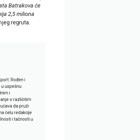
plata Batrakova će
ija 2,5 miliona
njeg regruta.
Sport. Rođen i
io u uspešnu
lnim i
je o različitim
gućava da pruži
na čelu redakcije
nosti i tačnosti u