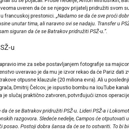
nali su se pojačali. Prošle nedelje, Anton Mitriushkin, Ba
 veoma uveren da će se njegov prijatelj pridružiti svom 
u francuskoj prestonici.
„Nadamo se da će sve proći dobr
ine unutar tima, ali naravno svi se nadaju. Transfer u PSŽ
sam siguran da će se Batrakov pridružiti PSŽ-u.“
.
PSŽ-u
napravio ime za sebe postavljanjem fotografije sa majico
enstvo
uveravao je da mu je izvor rekao da će Pariz dati
rakove otpusne klauzule (20 miliona evra). Ali u poslednji
grača, Dmitrij Čelcov, je ispustio bombu na IouTube kana
da je slučaj praktično zatvoren, potvrđujući iznos operacije
da će se Batrakov pridružiti PSŽ-u. Lideri PSŽ-a i Lokomot
fonskih razgovora. Sledeće nedelje, Campos će otputovati 
 posao. Postoji dobra šansa da će se to ostvariti. To bi b