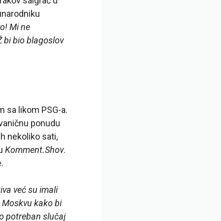
trakov saigrač u
sunarodniku
o! Mi ne
 bi bio blagoslov
m sa likom PSG-a.
 zvaničnu ponudu
h nekoliko sati,
lu
Komment.Shov
.
.
iva već su imali
u Moskvu kako bi
io potreban slučaj