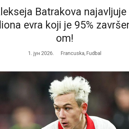
lekseja Batrakova najavljuje 
liona evra koji je 95% završe
om!
1. јун 2026.
Francuska
,
Fudbal