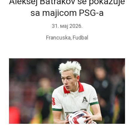
Aleksej Batrakov se pokazuje
sa majicom PSG-a
31. мај 2026.
Francuska
,
Fudbal