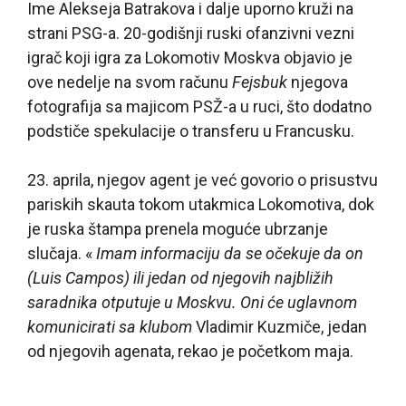
Ime Alekseja Batrakova i dalje uporno kruži na
strani PSG-a. 20-godišnji ruski ofanzivni vezni
igrač koji igra za Lokomotiv Moskva objavio je
ove nedelje na svom računu
Fejsbuk
njegova
fotografija sa majicom PSŽ-a u ruci, što dodatno
podstiče spekulacije o transferu u Francusku.
23. aprila, njegov agent je već govorio o prisustvu
pariskih skauta tokom utakmica Lokomotiva, dok
je ruska štampa prenela moguće ubrzanje
slučaja. «
Imam informaciju da se očekuje da on
(Luis Campos) ili jedan od njegovih najbližih
saradnika otputuje u Moskvu. Oni će uglavnom
komunicirati sa klubom
Vladimir Kuzmiče, jedan
od njegovih agenata, rekao je početkom maja.