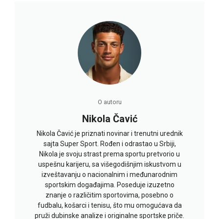
O autoru
Nikola Čavić
Nikola Čavić je priznati novinar i trenutni urednik
sajta Super Sport. Rođen i odrastao u Srbiji,
Nikola je svoju strast prema sportu pretvorio u
uspešnu karijeru, sa višegodišnjim iskustvom u
izveštavanju o nacionalnim i međunarodnim
sportskim događajima. Poseduje izuzetno
znanje o različitim sportovima, posebno o
fudbalu, košarci i tenisu, što mu omogućava da
pruži dubinske analize i originalne sportske priče.